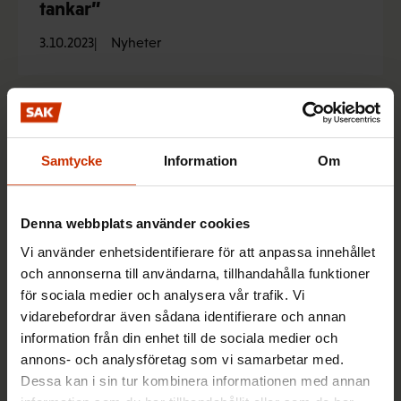
tankar”
3.10.2023
Nyheter
Så gjorde jag: Förtroendevalda
utvecklade ett system för att få
Samtycke
Information
Om
arbetsgivaren att tvätta målarnas
arbetskläder
Denna webbplats använder cookies
6.9.2023
Nyheter
Vi använder enhetsidentifierare för att anpassa innehållet
och annonserna till användarna, tillhandahålla funktioner
för sociala medier och analysera vår trafik. Vi
Så gjorde jag: Arbetsgivaren gick
vidarebefordrar även sådana identifierare och annan
med på att införa avlönad ledighet för
information från din enhet till de sociala medier och
att främja arbetshälsan –
annons- och analysföretag som vi samarbetar med.
Arbetstagarna får själva bestämma
Dessa kan i sin tur kombinera informationen med annan
hur de använder tiden