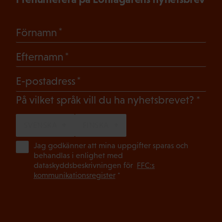
(Obligatoriskt)
Förnamn
(Obligatoriskt)
Efternamn
(Obligatoriskt)
E-postadress
(Oblig
På vilket språk vill du ha nyhetsbrevet?
SVENSKA
FINSKA
(Ob
Jag godkänner att mina uppgifter sparas och
behandlas i enlighet med
dataskyddsbeskrivningen för
FFC:s
kommunikationsregister
*