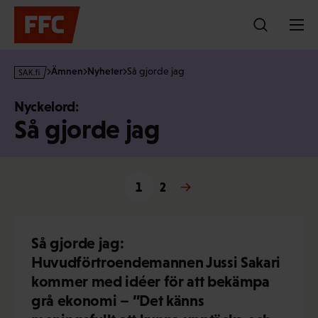
Hoppa
till
innehållet
s
Ämnen
Nyheter
Så gjorde jag
a
k
Nyckelord:
·
Så gjorde jag
f
i
1
2
Nästa →
Så gjorde jag:
Huvudförtroendemannen Jussi Sakari
kommer med idéer för att bekämpa
grå ekonomi – ”Det känns