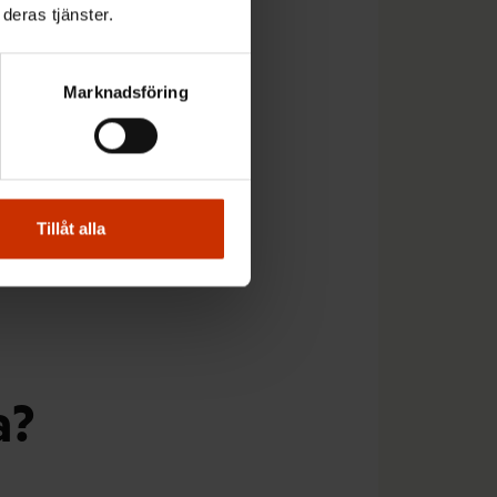
deras tjänster.
Marknadsföring
Tillåt alla
munerna till
a?