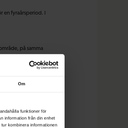
r en fyraårsperiod. I
dsområde, på samma
a. I början kommer
 för hur
Om
andahålla funktioner för
n information från din enhet
 tur kombinera informationen