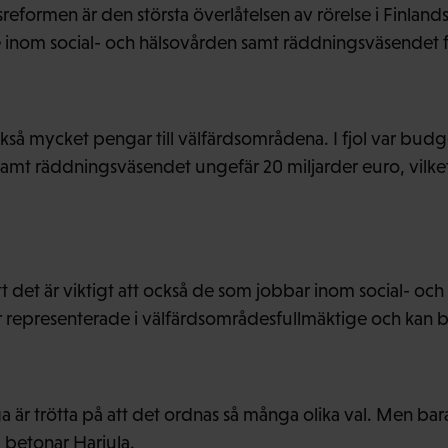
reformen är den största överlåtelsen av rörelse i Finlands 
 inom social- och hälsovården samt räddningsväsendet få
kså mycket pengar till välfärdsområdena. I fjol var budge
samt räddningsväsendet ungefär 20 miljarder euro, vilke
tt det är viktigt att också de som jobbar inom social- oc
representerade i välfärdsområdesfullmäktige och kan bi
ga är trötta på att det ordnas så många olika val. Men ba
 betonar Harjula.