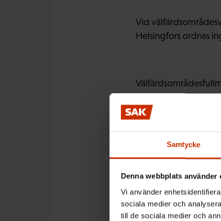
Vid välfärdsområdesva
Helsingfors ordnas ing
Välfärdsområdesfullm
sätt som kommunfull
tyngdpunkten att ligg
välfärdsområdet ska o
Samtycke
Denna webbplats använder 
Fem viktig
Vi använder enhetsidentifierar
sociala medier och analysera 
till de sociala medier och a