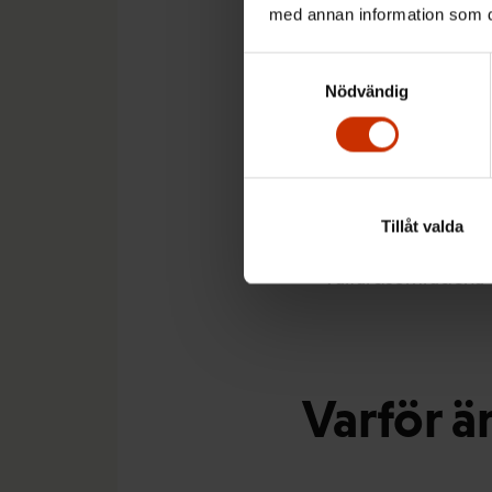
med annan information som du 
Kandidatnomineri
Samtyckesval
Förhandsröstningen
Nödvändig
Den egentliga vald
Välfärdsområdesfull
Tillåt valda
Social- och hälsov
välfärdsområdena d
Varför är