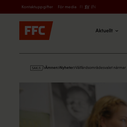
Secondary
Hoppa
Kontaktuppgifter
För media
FI
SV
EN
till
Main
innehållet
Aktuellt
s
Ämnen
Nyheter
Välfärdsområdesvalet närmar 
a
k
·
f
i