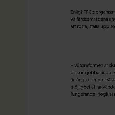
Enligt FFC:s organisa
välfärdsområdena an
att rösta, ställa upp 
– Vårdreformen är sis
de som jobbar inom FF
är långa eller om häls
möjlighet att använda 
fungerande, högklassig