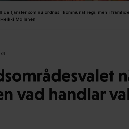
 de tjänster som nu ordnas i kommunal regi, men i framtiden
 Heikki Moilanen
:34
dsområdesvalet 
en vad handlar va