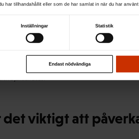
har tillhandahållit eller som de har samlat in när du har använt 
ngen upphör den 14 december 2021.
 inleds den 12 januari 2022.
Inställningar
Statistik
agen är den 23 januari 2022.
mäktige inleder sitt arbete den 1 mars 2022.
Endast nödvändiga
årdstjänsterna samt räddningsväsendet överförs från kom
en 1 januari 2023.
 det viktigt att påverk