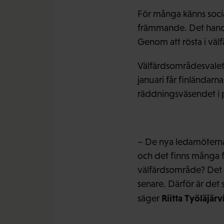
För många känns soci
främmande. Det handla
Genom att rösta i väl
Välfärdsområdesvalet 
januari får finländarn
räddningsväsendet i 
– De nya ledamöterna i
och det finns många f
välfärdsområde? Det 
senare. Därför är det 
Riitta Työläjärv
säger