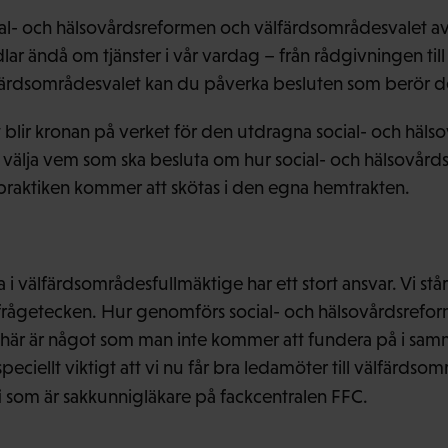
al- och hälsovårdsreformen och välfärdsområdesvalet av
r ändå om tjänster i vår vardag – från rådgivningen til
färdsområdesvalet kan du påverka besluten som berör de 
blir kronan på verket för den utdragna social- och häls
a välja vem som ska besluta om hur social- och hälsovård
praktiken kommer att skötas i den egna hemtrakten.
 välfärdsområdesfullmäktige har ett stort ansvar. Vi står 
rågetecken. Hur genomförs social- och hälsovårdsreform
här är något som man inte kommer att fundera på i sam
speciellt viktigt att vi nu får bra ledamöter till välfärdso
i
som är sakkunnigläkare på fackcentralen FFC.