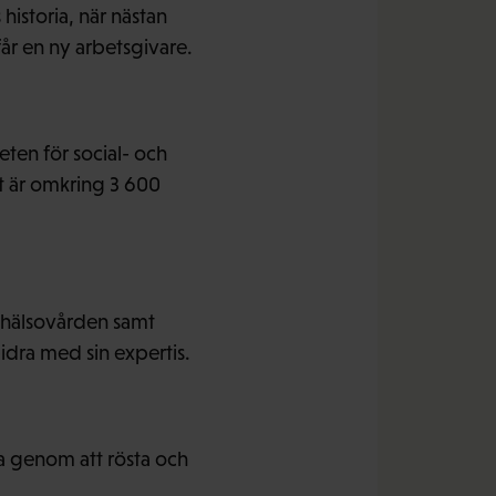
historia, när nästan
r en ny arbetsgivare.
ten för social- och
t är omkring 3 600
h hälsovården samt
dra med sin expertis.
ra genom att rösta och