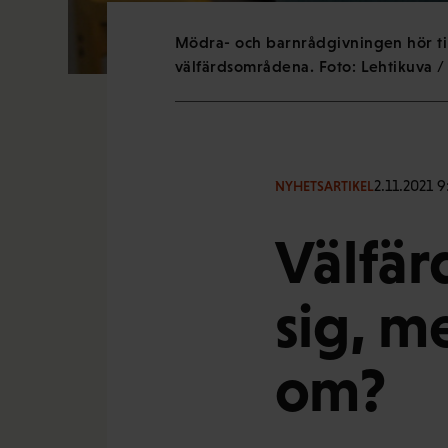
Mödra- och barnrådgivningen hör till
välfärdsområdena. Foto: Lehtikuva /
2.11.2021 9
NYHETSARTIKEL
Välfär
sig, m
om?