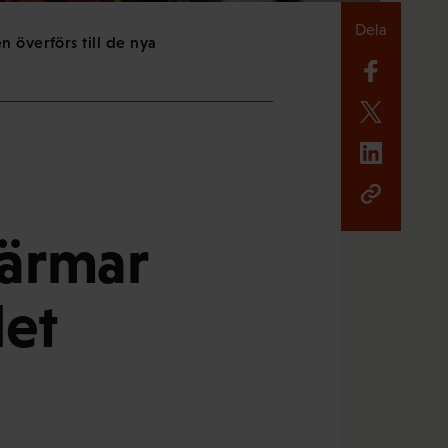
Dela
 överförs till de nya
närmar
let