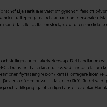
Eija Harjula
tionschef
är valet ett gyllene tillfälle att påve
vänder skattepengarna och tar hand om personalen. M
som kandidat eller delta i en stödgrupp för en kandidat s
t och slutligen ingen raketvetenskap. Det handlar om var
C:s branscher har erfarenhet av. Vad innebär det om kö
ostationen flyttas längre bort? Rätt få löntagare inom FF
tjänsterna på den privata sidan, och därför är det väldigt 
a och lättillgängliga offentliga tjänster, påpekar Harjul