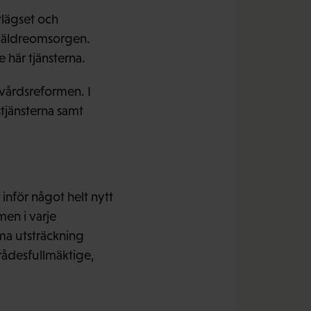
lägset och
l äldreomsorgen.
här tjänsterna.
ovårdsreformen. I
stjänsterna samt
inför något helt nytt
en i varje
ma utsträckning
mrådesfullmäktige,