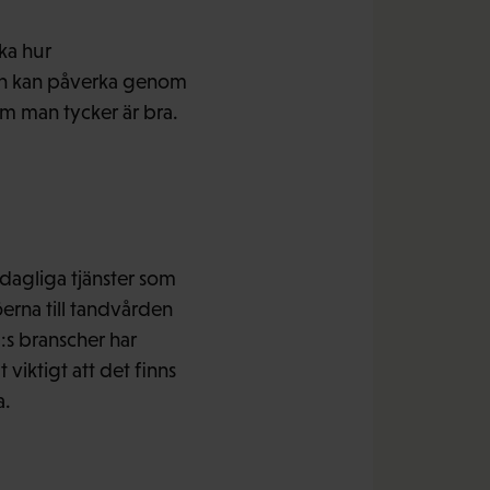
rka hur
an kan påverka genom
om man tycker är bra.
dagliga tjänster som
erna till tandvården
C:s branscher har
viktigt att det finns
a.