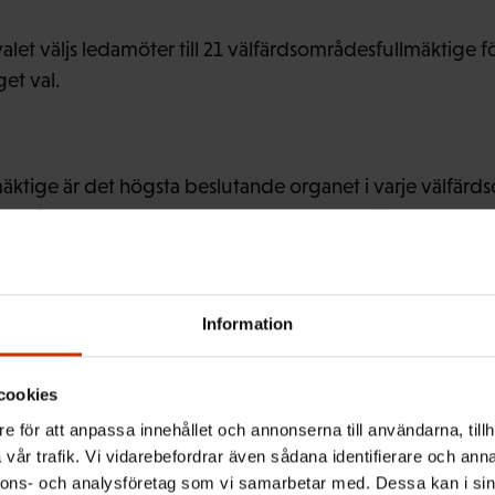
let väljs ledamöter till 21 välfärdsområdesfullmäktige fö
et val.
äktige är det högsta beslutande organet i varje välfär
mäktige är det högsta beslutande organen i kommunern
a på planering. Fullmäktige gör upp de stora riktlinjerna
rganisera sin verksamhet och sina tjänster.
Information
cookies
a datum
e för att anpassa innehållet och annonserna till användarna, tillh
vår trafik. Vi vidarebefordrar även sådana identifierare och anna
nnons- och analysföretag som vi samarbetar med. Dessa kan i sin