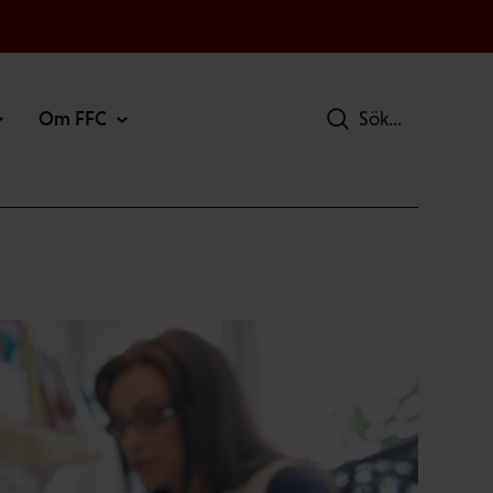
Om FFC
Sök