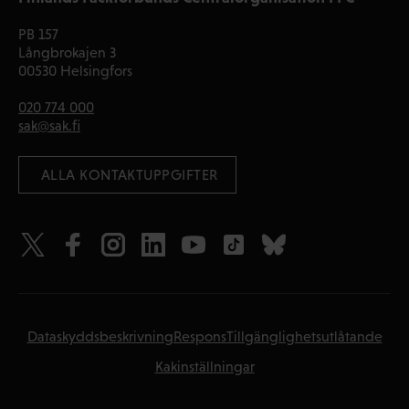
PB 157
Långbrokajen 3
00530 Helsingfors
020 774 000
sak@sak.fi
 ALLA KONTAKTUPPGIFTER
Dataskyddsbeskrivning
Respons
Tillgänglighetsutlåtande
Kakinställningar