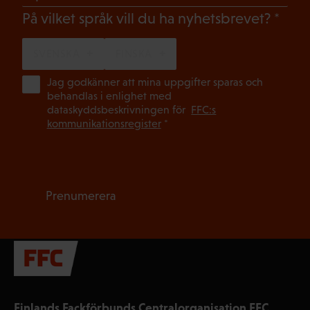
(Oblig
På vilket språk vill du ha nyhetsbrevet?
SVENSKA
FINSKA
(Ob
Jag godkänner att mina uppgifter sparas och
behandlas i enlighet med
dataskyddsbeskrivningen för
FFC:s
kommunikationsregister
*
Prenumerera
Finlands Fackförbunds Centralorganisation FFC