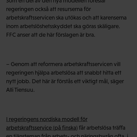
Som en del av den nya modellen föreslår
regeringen också att resurserna för
arbetskraftsservicen ska utökas och att karenserna
inom arbetslöshetsskyddet ska göras skäligare.
FFC anser att de här förslagen är bra.
– Genom att reformera arbetskraftsservicen vill
regeringen hjälpa arbetslösa att snabbt hitta ett
nytt jobb. Det här är förstås ett viktigt mål, säger
Alli Tiensuu.
I regeringens nordiska modell för
arbetskraftsservice (på finska)
får arbetslösa träffa
en tjänsteman från arbets- och näringsbyrån ofta, i