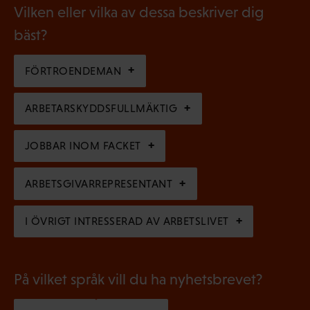
b
g
Vilken eller vilka av dessa beskriver dig
o
l
a
bäst?
r
i
t
i
g
FÖRTROENDEMAN
o
s
a
r
k
ARBETARSKYDDSFULLMÄKTIG
t
i
t
o
s
JOBBAR INOM FACKET
)
r
k
i
ARBETSGIVARREPRESENTANT
t
s
)
I ÖVRIGT INTRESSERAD AV ARBETSLIVET
k
t
)
På vilket språk vill du ha nyhetsbrevet?