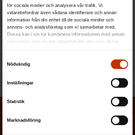
ut på tiden.
för sociala medier och analysera vår trafik. Vi
vidarebefordrar även sådana identifierare och annan
information från din enhet till de sociala medier och
annons- och analysföretag som vi samarbetar med.
Läs mer om FFC:s sporrande sysselsättningsskydd
Dessa kan i sin tur kombinera informationen med annan
information som du har tillhandahållit eller som de har
samlat in när du har använt deras tjänster.
MER FRÅN RELATERADE ÄMNEN:
Samtyckesval
Nödvändig
ARBETSLÖSHET
UTKOMSTSKYDD FÖR ARBETSLÖSA
Inställningar
Statistik
Prenumerera på Löntagarens nyhetsbrev
Marknadsföring
och håll koll på vad som händer i
arbetslivet