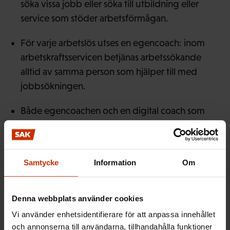
söka vissa jobb eller söka till utbildning eller
service som stöder arbetsförmågan.
För varje arbetslös utses en egencoach: inom
arbetskraftsservicen betjänas arbetssökande
alltid av samma person som hjälper till med
jobbsökningen.
Både egencoachen och en digital coach som
bygger på artificiell intelligens tipsar den
arbetssökande om så många lämpliga jobb som
möjligt. Det är den arbetssökande själv som
Samtycke
Information
Om
bestämmer vilka jobb hen söker.
Efter det inledande mötet träffas den arbetslösa
Denna webbplats använder cookies
och egencoachen enligt den arbetslösas behov,
Vi använder enhetsidentifierare för att anpassa innehållet
minst var tredje månad, om arbetslösheten drar
och annonserna till användarna, tillhandahålla funktioner