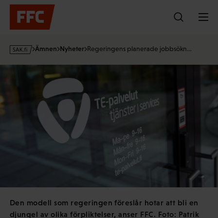
Hoppa
till
innehållet
s
Ämnen
Nyheter
Regeringens planerade jobbsökn…
a
k
·
f
i
Den modell som regeringen föreslår hotar att bli en
djungel av olika förpliktelser, anser FFC. Foto: Patrik