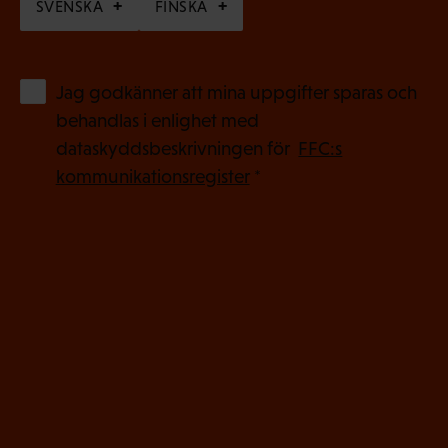
SVENSKA
FINSKA
(
Jag godkänner att mina uppgifter sparas och
O
behandlas i enlighet med
b
dataskyddsbeskrivningen för
FFC:s
l
kommunikationsregister
*
i
g
a
t
o
r
i
s
k
t