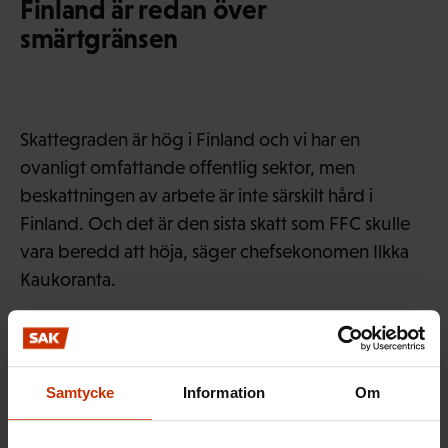
Finland är redan över
smärtgränsen
Skattegraden är hög i Finland och vi har en
ovanligt omfattande offentlig sektor, men
beskattningen av arbete är inte särskilt hård i
Finland. Och det är den sista skatt som FFC skulle
vara beredd att höja, säger chefsekonomen Ilkka
Kaukoranta.
Däremot anser han att det bra finns utrymme att
Samtycke
Information
Om
höja till exempel arvsskatten.