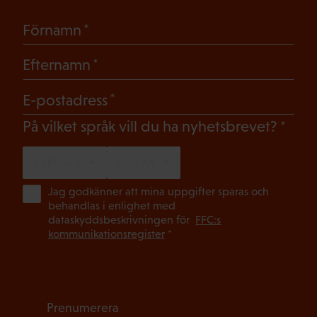
(Obligatoriskt)
Förnamn
(Obligatoriskt)
Efternamn
(Obligatoriskt)
E-postadress
(Oblig
På vilket språk vill du ha nyhetsbrevet?
SVENSKA
FINSKA
(Ob
Jag godkänner att mina uppgifter sparas och
behandlas i enlighet med
dataskyddsbeskrivningen för
FFC:s
kommunikationsregister
*
Prenumerera