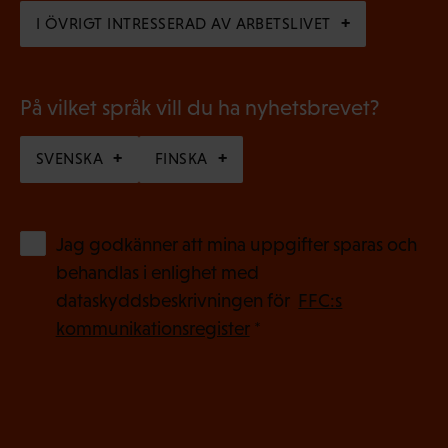
s
)
I ÖVRIGT INTRESSERAD AV ARBETSLIVET
k
t
)
På vilket språk vill du ha nyhetsbrevet?
SVENSKA
FINSKA
(
Jag godkänner att mina uppgifter sparas och
O
behandlas i enlighet med
b
dataskyddsbeskrivningen för
FFC:s
l
kommunikationsregister
*
i
g
a
t