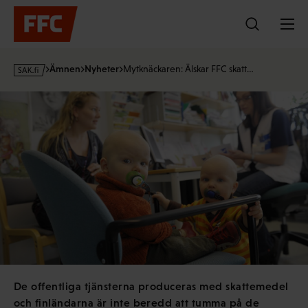
Hoppa
till
innehållet
s
Ämnen
Nyheter
Mytknäckaren: Älskar FFC skatt…
a
k
·
f
i
De offentliga tjänsterna produceras med skattemedel
och finländarna är inte beredd att tumma på de