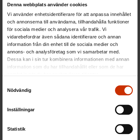
Denna webbplats använder cookies
Vi använder enhetsidentifierare för att anpassa innehållet
– Det finns en bred enighet bland ekonomer om
och annonserna till användarna, tillhandahålla funktioner
att arvsskatten är den skatt som är minst skadlig för
för sociala medier och analysera vår trafik. Vi
sysselsättningen och den ekonomiska tillväxten.
vidarebefordrar även sådana identifierare och annan
information från din enhet till de sociala medier och
annons- och analysföretag som vi samarbetar med.
Dessa kan i sin tur kombinera informationen med annan
Veera Luoma-aho / Toimitus
information som du har tillhandahållit eller som de har
samlat in när du har använt deras tjänster.
(översättning: Jonny Smeds)
Samtyckesval
Nödvändig
MER FRÅN RELATERADE ÄMNEN:
Inställningar
BESKATTNING
MYTKNÄCKAREN
Statistik