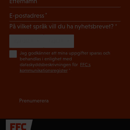
(Obligatoriskt)
Efternamn
(Obligatoriskt)
E-postadress
(Oblig
På vilket språk vill du ha nyhetsbrevet?
SVENSKA
FINSKA
(Ob
Jag godkänner att mina uppgifter sparas och
behandlas i enlighet med
dataskyddsbeskrivningen för
FFC:s
kommunikationsregister
*
Prenumerera