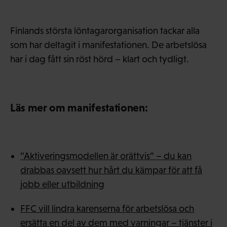
Finlands största löntagarorganisation tackar alla
som har deltagit i manifestationen. De arbetslösa
har i dag fått sin röst hörd – klart och tydligt.
Läs mer om manifestationen:
”Aktiveringsmodellen är orättvis” – du kan
drabbas oavsett hur hårt du kämpar för att få
jobb eller utbildning
FFC vill lindra karenserna för arbetslösa och
ersätta en del av dem med varningar – tjänster i