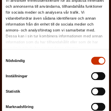
Vi använder enhetsidentifierare för att anpassa innehållet
)
På vilket språk vill du ha nyhetsbrevet?
och annonserna till användarna, tillhandahålla funktioner
för sociala medier och analysera vår trafik. Vi
SVENSKA
FINSKA
vidarebefordrar även sådana identifierare och annan
information från din enhet till de sociala medier och
annons- och analysföretag som vi samarbetar med.
Dessa kan i sin tur kombinera informationen med annan
(
Jag godkänner att mina uppgifter sparas och
information som du har tillhandahållit eller som de har
O
behandlas i enlighet med
samlat in när du har använt deras tjänster.
b
dataskyddsbeskrivningen för
FFC:s
Samtyckesval
l
kommunikationsregister
*
Nödvändig
i
g
Inställningar
a
t
o
Statistik
r
i
Marknadsföring