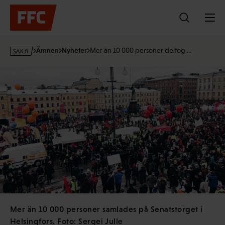
Hoppa
till
innehållet
s
Ämnen
Nyheter
Mer än 10 000 personer deltog …
a
k
·
f
i
Mer än 10 000 personer samlades på Senatstorget i
Helsingfors. Foto: Sergei Julle