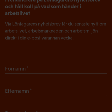
och håll koll på vad som händer i
arbetslivet
Via Löntagarens nyhetsbrev får du senaste nytt om
arbetslivet, arbetsmarknaden och arbetsmiljön
direkt i din e-post varannan vecka.
(
Förnamn
O
b
(
Efternamn
l
O
i
b
g