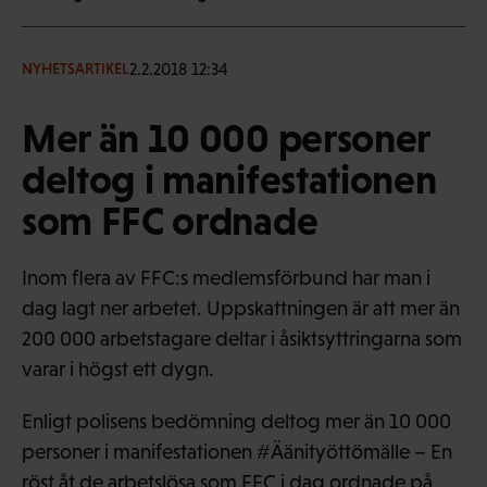
2.2.2018 12:34
NYHETSARTIKEL
Mer än 10 000 personer
deltog i manifestationen
som FFC ordnade
Inom flera av FFC:s medlemsförbund har man i
dag lagt ner arbetet. Uppskattningen är att mer än
200 000 arbetstagare deltar i åsiktsyttringarna som
varar i högst ett dygn.
Enligt polisens bedömning deltog mer än 10 000
personer i manifestationen #Äänityöttömälle – En
röst åt de arbetslösa som FFC i dag ordnade på