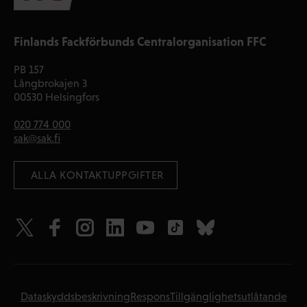
Finlands Fackförbunds Centralorganisation FFC
PB 157
Långbrokajen 3
00530 Helsingfors
020 774 000
sak@sak.fi
 ALLA KONTAKTUPPGIFTER
Dataskyddsbeskrivning
Respons
Tillgänglighetsutlåtande