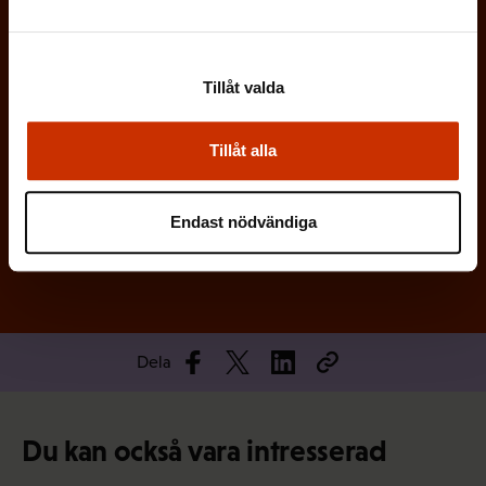
s
k
t
Tillåt valda
)
Tillåt alla
Prenumerera
Endast nödvändiga
Dela
Du kan också vara intresserad