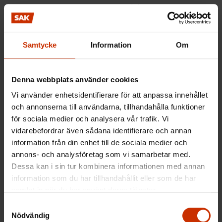
löntagare, berättar Maaret Pulliainen.
Samtycke
Information
Om
En förklaring till skillnaden mellan branscherna kan
vara att matbudens ställning har fått mycket
Denna webbplats använder cookies
synlighet i den offentliga debatten. Matbuden har
Vi använder enhetsidentifierare för att anpassa innehållet
också sin egen kampanj Justice4Couriers (på
och annonserna till användarna, tillhandahålla funktioner
finska), som har lyft fram missförhållanden och
för sociala medier och analysera vår trafik. Vi
kräver rättvisa villkor för matbuden. Problemen i
vidarebefordrar även sådana identifierare och annan
städbranschen har inte väckt lika mycket diskussion
information från din enhet till de sociala medier och
i offentligheten.
annons- och analysföretag som vi samarbetar med.
Dessa kan i sin tur kombinera informationen med annan
information som du har tillhandahållit eller som de har
samlat in när du har använt deras tjänster.
Begreppet anställd måste
Samtyckesval
preciseras
Nödvändig