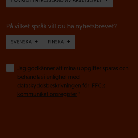
I ÖVRIGT INTRESSERAD AV ARBETSLIVET
k
t
)
På vilket språk vill du ha nyhetsbrevet?
SVENSKA
FINSKA
(
Jag godkänner att mina uppgifter sparas och
O
behandlas i enlighet med
b
dataskyddsbeskrivningen för
FFC:s
l
kommunikationsregister
*
i
g
a
t
o