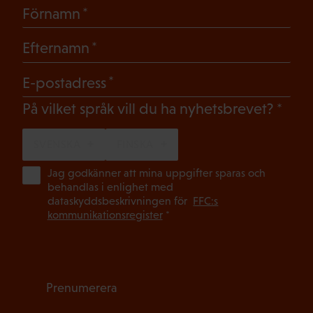
(Obligatoriskt)
Förnamn
(Obligatoriskt)
Efternamn
(Obligatoriskt)
E-postadress
(Oblig
På vilket språk vill du ha nyhetsbrevet?
SVENSKA
FINSKA
(Ob
Jag godkänner att mina uppgifter sparas och
behandlas i enlighet med
dataskyddsbeskrivningen för
FFC:s
kommunikationsregister
*
Prenumerera