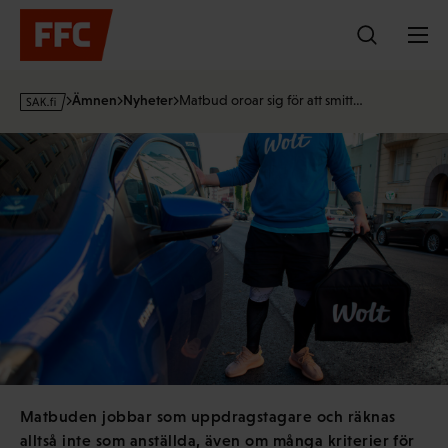
Hoppa
till
innehållet
s
Ämnen
Nyheter
Matbud oroar sig för att smitt…
a
k
·
f
i
Matbuden jobbar som uppdragstagare och räknas
alltså inte som anställda, även om många kriterier för