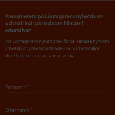
Prenumerera på Löntagarens nyhetsbrev
och håll koll på vad som händer i
arbetslivet
Via Löntagarens nyhetsbrev får du senaste nytt om
arbetslivet, arbetsmarknaden och arbetsmiljön
direkt i din e-post varannan vecka.
(
Förnamn
O
b
(
Efternamn
l