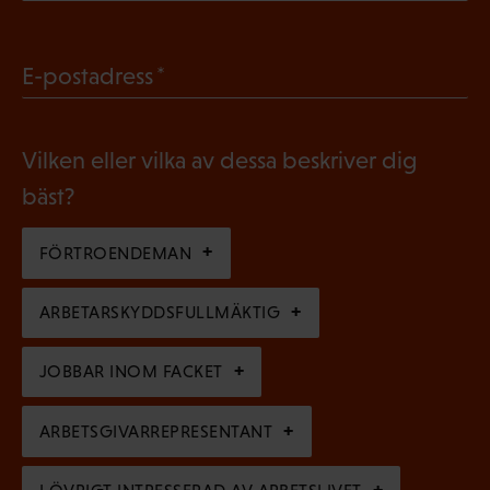
O
i
b
g
(
E-postadress
l
a
O
i
t
b
g
Vilken eller vilka av dessa beskriver dig
o
l
a
bäst?
r
i
t
i
g
FÖRTROENDEMAN
o
s
a
r
k
ARBETARSKYDDSFULLMÄKTIG
t
i
t
o
s
JOBBAR INOM FACKET
)
r
k
i
ARBETSGIVARREPRESENTANT
t
s
)