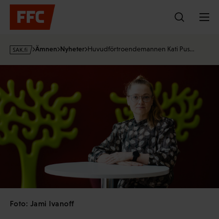
Hoppa
till
innehållet
s
Ämnen
Nyheter
Huvudförtroendemannen Kati Pus…
a
k
·
f
i
Foto: Jami Ivanoff