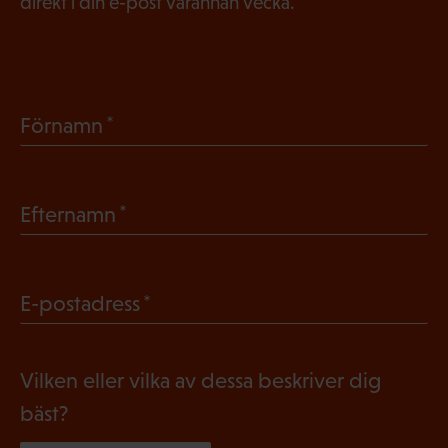
direkt i din e-post varannan vecka.
(
Förnamn
O
b
(
Efternamn
l
O
i
b
g
(
E-postadress
l
a
O
i
t
b
g
Vilken eller vilka av dessa beskriver dig
o
l
a
bäst?
r
i
t