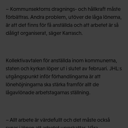
– Kommunsektorns dragnings- och hållkraft måste
förbättras. Andra problem, utöver de låga lönerna,
är att det finns för få anställda och att arbetet är så
dåligt organiserat, säger Karrasch.
Kollektivavtalen för anställda inom kommunerna,
staten och kyrkan löper ut i slutet av februari. JHL:s
utgångspunkt inför förhandlingarna är att
lönehöjningarna ska stärka framför allt de
lågavlönade arbetstagarnas ställning.
– Allt arbete är värdefullt och det måste också
synas i lönen att arbetet uppskattas. Våra