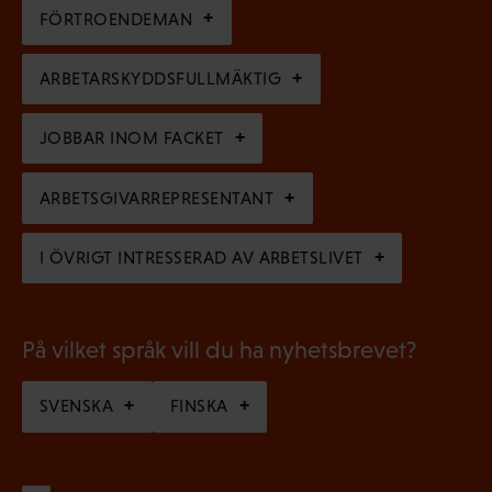
i
g
FÖRTROENDEMAN
o
s
a
r
k
ARBETARSKYDDSFULLMÄKTIG
t
i
t
o
s
JOBBAR INOM FACKET
)
r
k
i
ARBETSGIVARREPRESENTANT
t
s
)
I ÖVRIGT INTRESSERAD AV ARBETSLIVET
k
t
)
På vilket språk vill du ha nyhetsbrevet?
SVENSKA
FINSKA