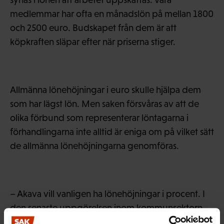
medlemmar har ofta en månadslön på mellan 1800
och 2500 euro. Budskapet från dem är att
köpkraften släpar efter när priserna stiger.
Allmänna lönehöjningar i euro skulle hjälpa dem
som har lägst lön. Men saken försvåras av att de
olika förbund som representerar löntagarna i
förhandlingarna inte alltid är eniga om på vilket sätt
de allmänna lönehöjningarna genomföras.
– Akava vill vanligen ha lönehöjningar i procent. I
den senaste uppgörelsen inom kommunsektorn
kom man överens om en kompromiss där det