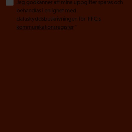
(
Jag godkänner att mina uppgifter sparas och
O
behandlas i enlighet med
b
dataskyddsbeskrivningen för
FFC:s
l
kommunikationsregister
*
i
g
a
t
o
r
i
s
k
t
)