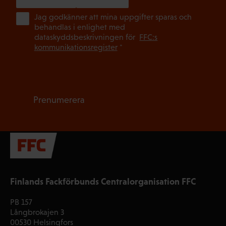
(Ob
Jag godkänner att mina uppgifter sparas och
behandlas i enlighet med
dataskyddsbeskrivningen för
FFC:s
kommunikationsregister
*
Prenumerera
Finlands Fackförbunds Centralorganisation FFC
PB 157
Långbrokajen 3
00530 Helsingfors