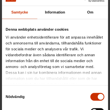
andra årets löneökningar följer en blandlinje, säger
Karrasch.
Samtycke
Information
Om
Denna webbplats använder cookies
Vid sidan av de normala förhandlingsfrågorna
Vi använder enhetsidentifierare för att anpassa innehållet
måste parterna nu ta ställning till viktiga frågor som
och annonserna till användarna, tillhandahålla funktioner
för sociala medier och analysera vår trafik. Vi
gäller inrättandet av de nya välfärdsområdena. Så
vidarebefordrar även sådana identifierare och annan
här beskriver Kristian Karrasch den utmanande
information från din enhet till de sociala medier och
situationen:
annons- och analysföretag som vi samarbetar med.
Dessa kan i sin tur kombinera informationen med annan
information som du har tillhandahållit eller som de har
samlat in när du har använt deras tjänster.
– Vi måste ännu avtala om avtalsstrukturen för
Samtyckesval
andra yrkesgrupper än social- och
Nödvändig
hälsovårdspersonalen. Det finns också spänningar
och olika åsikter inom löntagarsidan, när det gäller