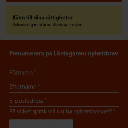
Känn till dina rättigheter
Bekanta dig med arbetslivets spelregler.
Prenumerera på Löntagarens nyhetsbrev
(Obligatoriskt)
Förnamn
(Obligatoriskt)
Efternamn
(Obligatoriskt)
E-postadress
(Oblig
På vilket språk vill du ha nyhetsbrevet?
SVENSKA
FINSKA