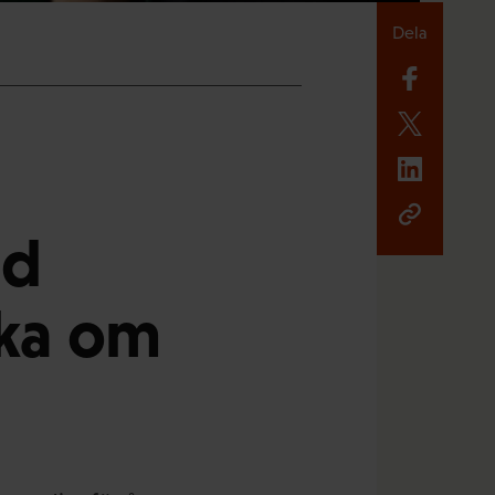
Dela
ad
ka om