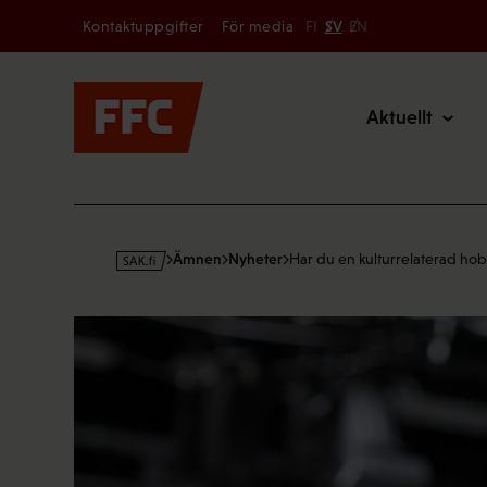
Secondary
Hoppa
Kontaktuppgifter
För media
FI
SV
EN
till
Main
innehållet
Aktuellt
s
Ämnen
Nyheter
Har du en kulturrelaterad ho
a
k
·
f
i