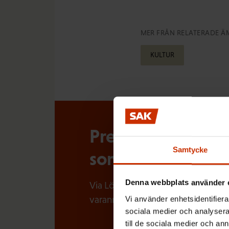
MER FRÅN RELATERADE Ä
KULTUR
Prenumerera på Lö
Samtycke
som händer i arbe
Denna webbplats använder 
Via Löntagarens nyhetsbrev får du
varannan vecka.
Vi använder enhetsidentifierar
sociala medier och analysera 
till de sociala medier och a