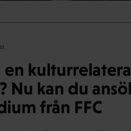
53
 en kulturrelater
? Nu kan du ansö
dium från FFC