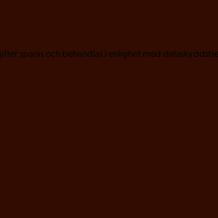
k
t
)
fter sparas och behandlas i enlighet med dataskyddsbe