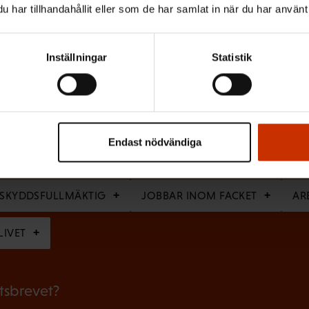
har tillhandahållit eller som de har samlat in när du har använt 
(
Efternamn
Inställningar
Statistik
O
b
l
i
Endast nödvändiga
g
skriver dig bäst?
a
RSKYDDSFULLMÄKTIG
JOBBAR INOM FACKET
AR
t
o
LIVET
r
i
etsbrevet?
s