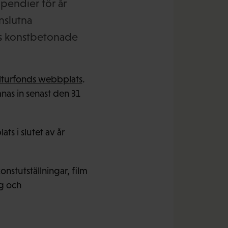
ipendier för år
nslutna
ds konstbetonade
ulturfonds webbplats
.
mnas in senast den 31
s i slutet av år
stutställningar, film
ng och