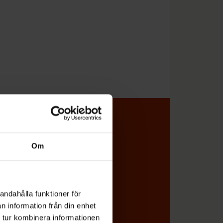
l koll på vad
Om
miljön direkt i din e-post
andahålla funktioner för
n information från din enhet
 tur kombinera informationen