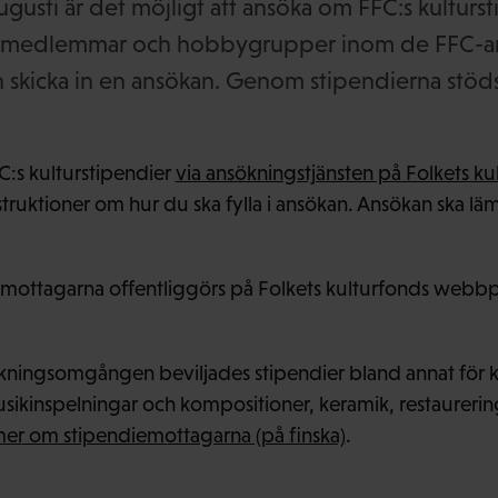
 augusti är det möjligt att ansöka om FFC:s kulturst
lda medlemmar och hobbygrupper inom de FFC-a
 skicka in en ansökan. Genom stipendierna stö
:s kulturstipendier
via ansökningstjänsten på Folkets k
struktioner om hur du ska fylla i ansökan. Ansökan ska lä
ttagarna offentliggörs på Folkets kulturfonds webbplat
ningsomgången beviljades stipendier bland annat för kon
sikinspelningar och kompositioner, keramik, restaureri
mer om stipendiemottagarna (på finska)
.