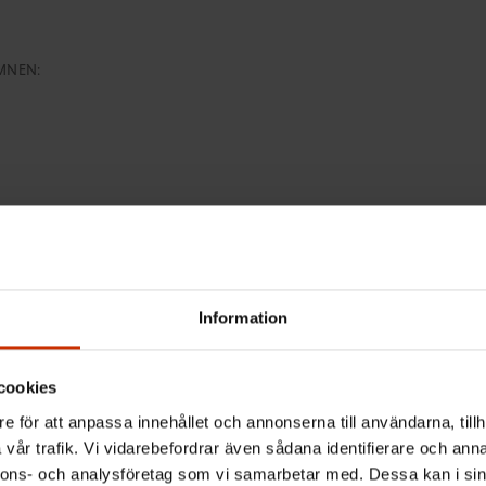
MNEN:
ntagarens nyhetsbrev och hål
Information
tslivet
cookies
 senaste nytt om arbetslivet, arbetsmarknaden och arbets
e för att anpassa innehållet och annonserna till användarna, tillh
vår trafik. Vi vidarebefordrar även sådana identifierare och anna
nnons- och analysföretag som vi samarbetar med. Dessa kan i sin