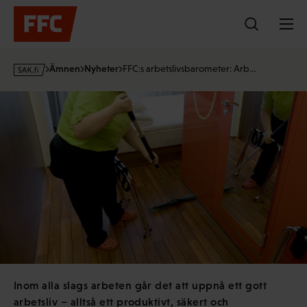
Hoppa
till
innehållet
s
Ämnen
Nyheter
FFC:s arbetslivsbarometer: Arb…
a
k
·
f
i
Inom alla slags arbeten går det att uppnå ett gott
arbetsliv – alltså ett produktivt, säkert och