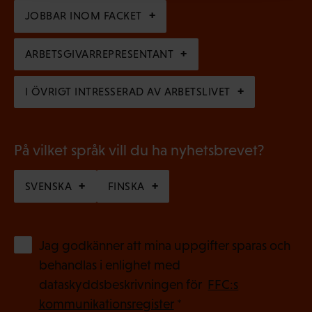
t
o
s
JOBBAR INOM FACKET
)
r
k
i
ARBETSGIVARREPRESENTANT
t
s
)
I ÖVRIGT INTRESSERAD AV ARBETSLIVET
k
t
)
På vilket språk vill du ha nyhetsbrevet?
SVENSKA
FINSKA
(
Jag godkänner att mina uppgifter sparas och
O
behandlas i enlighet med
b
dataskyddsbeskrivningen för
FFC:s
l
kommunikationsregister
*