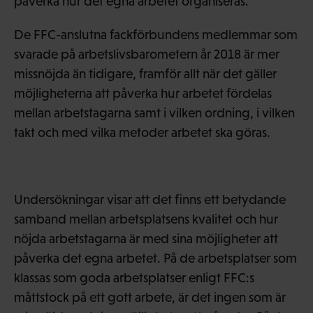
påverka hur det egna arbetet organiseras.
De FFC-anslutna fackförbundens medlemmar som
svarade på arbetslivsbarometern år 2018 är mer
missnöjda än tidigare, framför allt när det gäller
möjligheterna att påverka hur arbetet fördelas
mellan arbetstagarna samt i vilken ordning, i vilken
takt och med vilka metoder arbetet ska göras.
Undersökningar visar att det finns ett betydande
samband mellan arbetsplatsens kvalitet och hur
nöjda arbetstagarna är med sina möjligheter att
påverka det egna arbetet. På de arbetsplatser som
klassas som goda arbetsplatser enligt FFC:s
måttstock på ett gott arbete, är det ingen som är