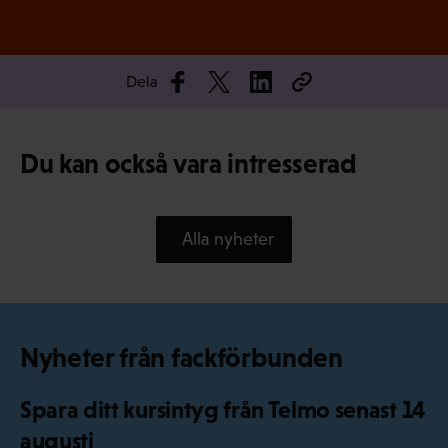
Dela
Du kan också vara intresserad
Alla nyheter
Nyheter från fackförbunden
Spara ditt kursintyg från Telmo senast 14
augusti