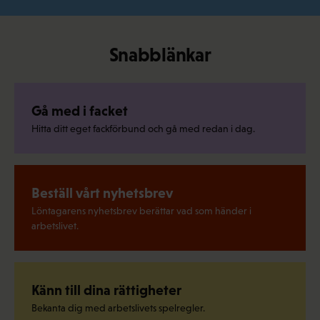
Snabblänkar
Gå med i facket
Hitta ditt eget fackförbund och gå med redan i dag.
Beställ vårt nyhetsbrev
Löntagarens nyhetsbrev berättar vad som händer i
arbetslivet.
Känn till dina rättigheter
Bekanta dig med arbetslivets spelregler.