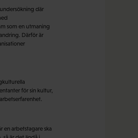
juundersökning där
med
fram som en utmaning
vandring. Därför är
anisationer
kulturella
tanter för sin kultur,
arbetserfarenhet.
r en arbetstagare ska
 så är det ändå i