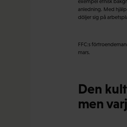
exempel etnisk bakgrun
anledning. Med hjälp 
döljer sig på arbetsp
FFC:s förtroendemann
mars.
Den kult
men varj