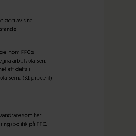
t stöd av sina
istande
ige inom FFC:s
egna arbetsplatsen.
t att delta i
platserna (31 procent)
invandrare som har
ringspolitik på FFC.