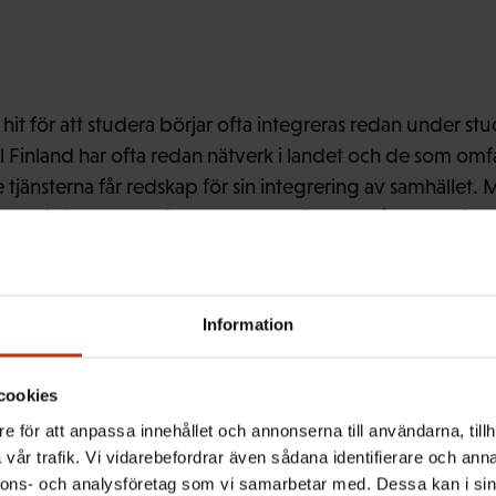
it för att studera börjar ofta integreras redan under st
 till Finland har ofta redan nätverk i landet och de som om
tjänsterna får redskap för sin integrering av samhället. 
skraftsinvandrare faller ansvaret ofta helt på arbetsgiva
tsgivarna ska hjälpa sina arbetstagare med invandrarbakgr
Information
exempel genom att ordna språkkurser på arbetstid.
cookies
e för att anpassa innehållet och annonserna till användarna, tillh
vår trafik. Vi vidarebefordrar även sådana identifierare och anna
ället utveckla den rådgivning som ges åt arbetskraftsin
nnons- och analysföretag som vi samarbetar med. Dessa kan i sin
ådgivningstjänsterna också vet att tjänsterna finns, konst