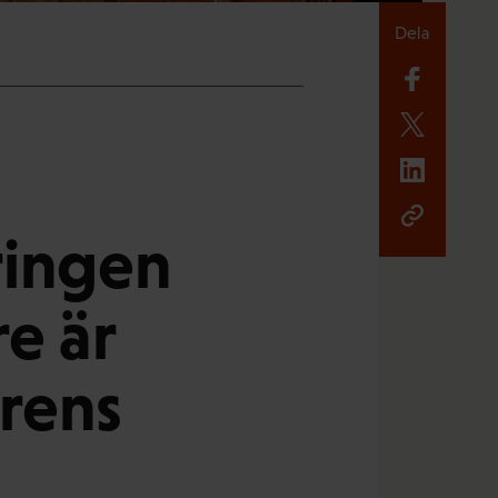
Dela
ringen
e är
rens