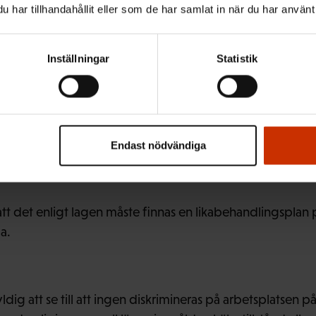
har tillhandahållit eller som de har samlat in när du har använt 
Inställningar
Statistik
och arbetarskyddsfullmäktige som jobbar på arbetsplats
o procent att de har upptäckt att utländska arbetstagare
bland annat ta sig uttryck i att arbetsgivaren inte infor
er andra förmåner. Invandrarna upplever osakligt bemöt
ndra arbetstagare.
Endast nödvändiga
tt det enligt lagen måste finnas en likabehandlingsplan p
a.
dig att se till att ingen diskrimineras på arbetsplatsen på