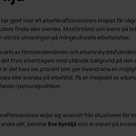
ar gjort visar att arbetskraftsinvandrare knappt får någo
tudera finska eller svenska. Missförstånd som beror på br
 största utmaningen på mångkulturella arbetsplatser.
rocent) av förtroendemännen och arbetarskyddsfullmäkt
t det finns arbetstagare med utländsk bakgrund på den 
r är det bara sex procent som ger invandrarna en möjlighe
nska eller svenska på arbetstid. På en tredjedel av arbets
tande i personalpolitiken.
kraftsinvandrare skiljer sig avsevärt från situationen för 
Eve Kyntäjä
 andra sätt, betonar
som är expert på invand