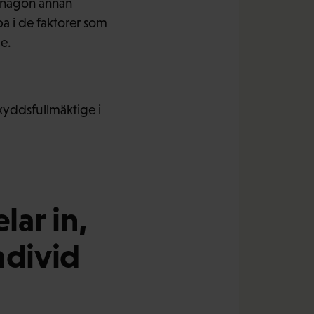
er någon annan
a i de faktorer som
e.
yddsfullmäktige i
lar in,
ndivid