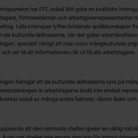
apanelen har FFC också låtit göra en kvalitativ interv
tagare, förtroendemän och arbetsgivarrepresentanter 
tog. I alla intervjuer lyftes bristande språkkunskaper 
 de kulturella skillnaderna, när det gäller arbetskraftsin
ingen, speciellt viktigt att man inom mångkulturella org
h ser till att informationen når ut till alla arbetstagare.
ngen framgår att de kulturella skillnaderna syns på mång
undersökningen är arbetstagarna ändå inte endast represen
påverkas också av många andra faktorer, såsom ålder och 
pplevde att den närmaste chefen spelar en viktig roll nä
t. Även om chefen inte ensam ansvarar för introduktionen,