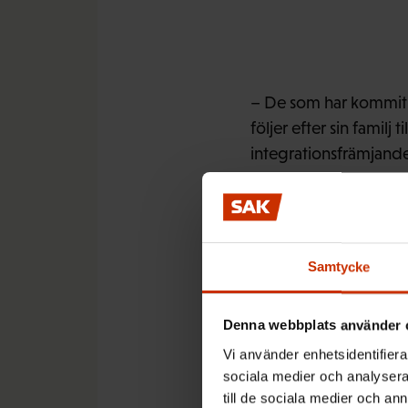
– De som har kommit h
följer efter sin familj
integrationsfrämjande 
integreringen av arbet
FFC föreslår att arbe
Samtycke
språkkunskaper, till 
Denna webbplats använder 
Vi använder enhetsidentifierar
sociala medier och analysera 
– Dessutom borde samh
till de sociala medier och a
att alla som behöver r