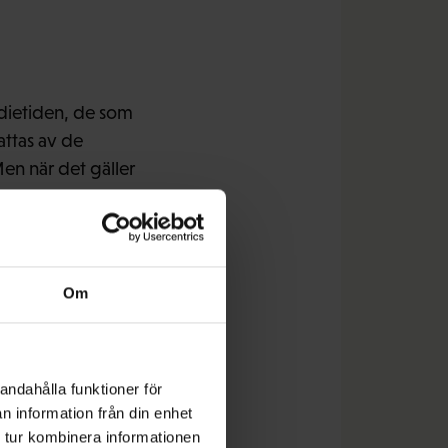
udietiden, de som
fattas av de
Men när det gäller
ren.
und att förbättra sina
Om
andahålla funktioner för
n information från din enhet
vandrare och se till
 tur kombinera informationen
aterar Kyntäjä.