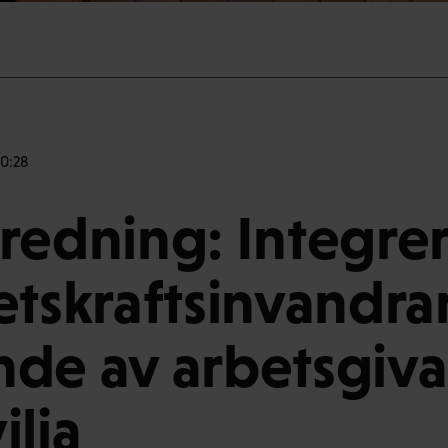
10:28
redning: Integre
etskraftsinvandrar
de av arbetsgiva
ilja