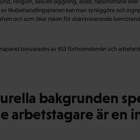
d, religion, sexuell läggning, ålder, hälsotillstånd ell
av likabehandlingsplanen kan man synliggöra och ingrip
latsen och som ökar risken för diskriminerande bemötand
apanel besvarades av 853 förtroendemän och arbetarsk
urella bakgrunden spe
e arbetstagare är en i