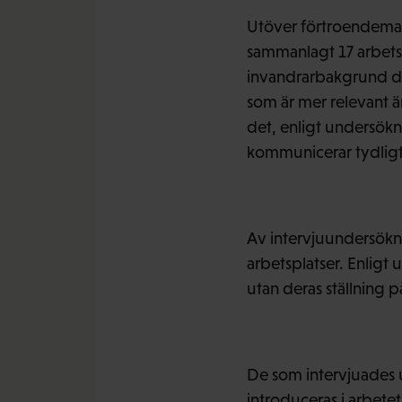
Utöver förtroendemann
sammanlagt 17 arbets
invandrarbakgrund del
som är mer relevant än
det, enligt undersökn
kommunicerar tydligt oc
Av intervjuundersökni
arbetsplatser. Enligt 
utan deras ställning 
De som intervjuades u
introduceras i arbete