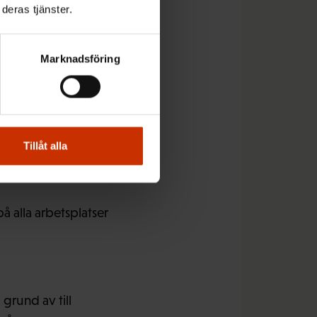
deras tjänster.
Marknadsföring
er där det finns
 diskrimineras.
merar invandrarna om
ande, ringaktning och
Tillåt alla
å alla arbetsplatser
 grund av till