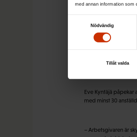
med annan information som du 
Samtyckesval
Nödvändig
Av de förtroendemän 
invandrare, uppger ni
Diskrimineringen kan 
familjeledigheter ell
fördomar också från a
Tillåt valda
Eve Kyntäjä påpekar a
med minst 30 anställd
– Arbetsgivaren är skyl