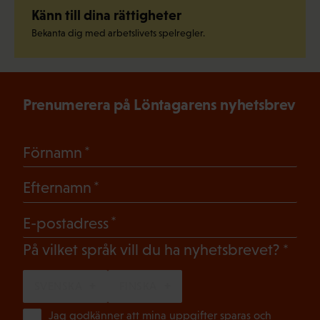
Känn till dina rättigheter
Bekanta dig med arbetslivets spelregler.
Prenumerera på Löntagarens nyhetsbrev
(Obligatoriskt)
Förnamn
(Obligatoriskt)
Efternamn
(Obligatoriskt)
E-postadress
(Oblig
På vilket språk vill du ha nyhetsbrevet?
SVENSKA
FINSKA
(Ob
Jag godkänner att mina uppgifter sparas och