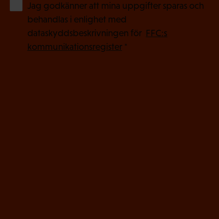
(
Jag godkänner att mina uppgifter sparas och
O
behandlas i enlighet med
b
dataskyddsbeskrivningen för
FFC:s
l
kommunikationsregister
*
i
g
a
t
o
r
i
s
k
t
)