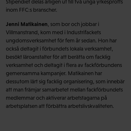
Stipendiet delas årligen ut till två unga yrkesproffs
inom FFC:s branscher.
Jenni Matikainen
, som bor och jobbar i
Villmanstrand, kom med i Industrifackets
ungdomsverksamhet för fem år sedan. Hon har
också deltagit i förbundets lokala verksamhet,
besökt läroanstalter för att berätta om facklig
verksamhet och deltagit i flera av fackförbundens
gemensamma kampanjer. Matikainen har
dessutom lärt sig facklig organisering, som innebär
att man främjar samarbetet mellan fackförbundets
medlemmar och aktiverar arbetstagarna på
arbetsplatsen att förbättra arbetslivskvaliteten.