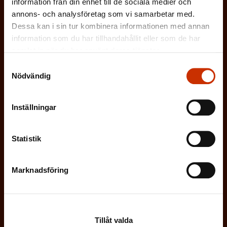
information från din enhet till de sociala medier och
direkt i din e-post varannan vecka.
annons- och analysföretag som vi samarbetar med.
Dessa kan i sin tur kombinera informationen med annan
information som du har tillhandahållit eller som de har
samlat in när du har använt deras tjänster.
(
Förnamn
Samtyckesval
Nödvändig
O
b
(
Inställningar
Efternamn
l
O
i
Statistik
b
g
(
E-postadress
l
a
O
Marknadsföring
i
t
b
g
Vilken eller vilka av dessa beskriver dig
o
l
a
bäst?
r
i
Tillåt valda
t