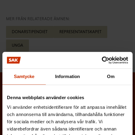
MER FRÅN RELATERADE ÄMNEN:
DONARSTIPENDIET
REPRESENTANTSKAPET
UNGA
Samtycke
Information
Om
Prenumerera på Löntagarens nyhetsbrev
Denna webbplats använder cookies
och håll koll på vad som händer i
arbetslivet
Vi använder enhetsidentifierare för att anpassa innehållet
och annonserna till användarna, tillhandahålla funktioner
Via Löntagarens nyhetsbrev får du senaste nytt om
för sociala medier och analysera vår trafik. Vi
arbetslivet, arbetsmarknaden och arbetsmiljön
vidarebefordrar även sådana identifierare och annan