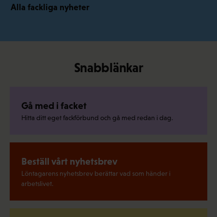
Alla fackliga nyheter
Snabblänkar
Gå med i facket
Hitta ditt eget fackförbund och gå med redan i dag.
Beställ vårt nyhetsbrev
Löntagarens nyhetsbrev berättar vad som händer i
arbetslivet.