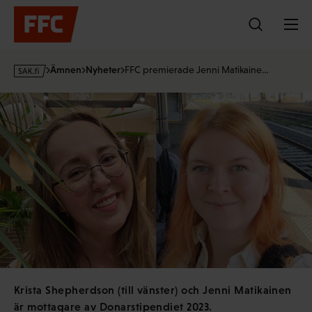
Hoppa
till
innehållet
s
Ämnen
Nyheter
FFC premierade Jenni Matikaine…
a
k
·
f
i
Krista Shepherdson (till vänster) och Jenni Matikainen
är mottagare av Donarstipendiet 2023.