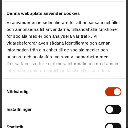
Denna webbplats använder cookies
Sami Kaita och Emma Hyvönen vill
Vi använder enhetsidentifierare för att anpassa innehållet
båda förbättra världen – Nu
och annonserna till användarna, tillhandahålla funktioner
premierades de med FFC:s
för sociala medier och analysera vår trafik. Vi
Donarstipendium
vidarebefordrar även sådana identifierare och annan
information från din enhet till de sociala medier och
24.11.2022
Nyheter
annons- och analysföretag som vi samarbetar med.
Dessa kan i sin tur kombinera informationen med annan
information som du har tillhandahållit eller som de har
samlat in när du har använt deras tjänster.
Tipsa oss om ett ungt yrkesproffs –
FFC belönar aktiva arbetstagare som
Samtyckesval
Nödvändig
är stolta över sitt yrke
1.9.2022
Nyheter
Inställningar
Statistik