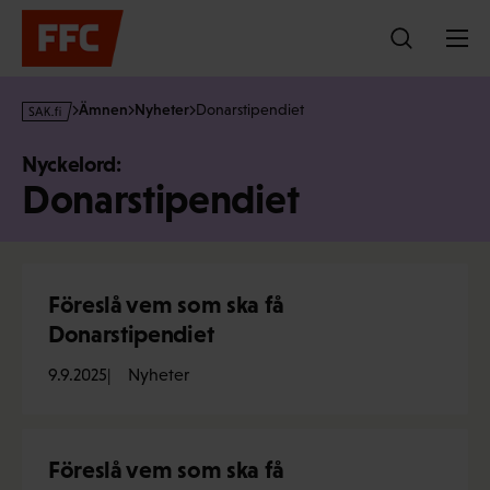
Hoppa
till
innehållet
s
Ämnen
Nyheter
Donarstipendiet
a
k
Nyckelord:
·
Donarstipendiet
f
i
Föreslå vem som ska få
Donarstipendiet
9.9.2025
Nyheter
Föreslå vem som ska få