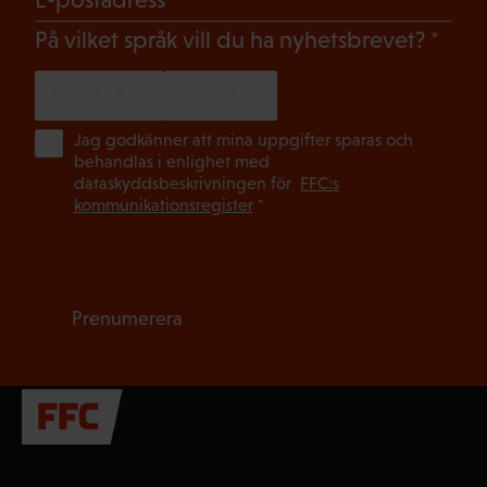
(Oblig
På vilket språk vill du ha nyhetsbrevet?
SVENSKA
FINSKA
(Ob
Jag godkänner att mina uppgifter sparas och
behandlas i enlighet med
dataskyddsbeskrivningen för
FFC:s
kommunikationsregister
*
Prenumerera