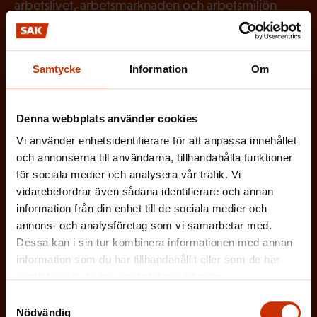
arbetslivet, arbetsmarknaden och arbetsmiljön
direkt i din e-post varannan vecka.
Samtycke
Information
Om
(
Förnamn
Denna webbplats använder cookies
O
Vi använder enhetsidentifierare för att anpassa innehållet
b
och annonserna till användarna, tillhandahålla funktioner
(
Efternamn
för sociala medier och analysera vår trafik. Vi
l
vidarebefordrar även sådana identifierare och annan
O
i
information från din enhet till de sociala medier och
b
g
annons- och analysföretag som vi samarbetar med.
(
E-postadress
l
Dessa kan i sin tur kombinera informationen med annan
a
O
information som du har tillhandahållit eller som de har
i
t
samlat in när du har använt deras tjänster.
b
g
Vilken eller vilka av dessa beskriver dig
o
Samtyckesval
l
a
Nödvändig
bäst?