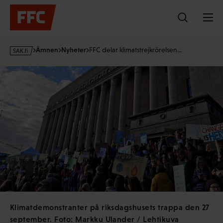
Hoppa
till
innehållet
s
Ämnen
Nyheter
FFC delar klimatstrejkrörelsen…
a
k
·
f
i
Klimatdemonstranter på riksdagshusets trappa den 27
september. Foto: Markku Ulander / Lehtikuva