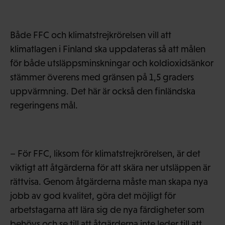
Både FFC och klimatstrejkrörelsen vill att
klimatlagen i Finland ska uppdateras så att målen
för både utsläppsminskningar och koldioxidsänkor
stämmer överens med gränsen på 1,5 graders
uppvärmning. Det här är också den finländska
regeringens mål.
– För FFC, liksom för klimatstrejkrörelsen, är det
viktigt att åtgärderna för att skära ner utsläppen är
rättvisa. Genom åtgärderna måste man skapa nya
jobb av god kvalitet, göra det möjligt för
arbetstagarna att lära sig de nya färdigheter som
behövs och se till att åtgärderna inte leder till att