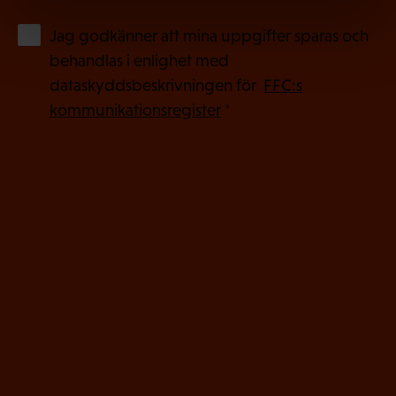
(
Jag godkänner att mina uppgifter sparas och
O
behandlas i enlighet med
b
dataskyddsbeskrivningen för
FFC:s
l
kommunikationsregister
*
i
g
a
t
o
r
i
s
k
t
)