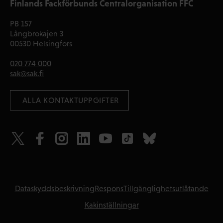
Finlands Fackförbunds Centralorganisation FFC
PB 157
Långbrokajen 3
00530 Helsingfors
020 774 000
sak@sak.fi
 ALLA KONTAKTUPPGIFTER
Dataskyddsbeskrivning
Respons
Tillgänglighetsutlåtande
Kakinställningar