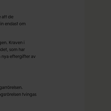
 att de
 in endast om
gen. Kraven i
ddet, som har
nya eftergifter av
garrörelsen.
ngsrörelsen tvingas