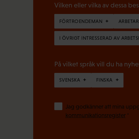
b
g
Vilken eller vilka av dessa be
l
a
i
FÖRTROENDEMAN
ARBETA
t
g
o
I ÖVRIGT INTRESSERAD AV ARBETS
a
r
t
i
o
På vilket språk vill du ha nyh
s
r
k
SVENSKA
FINSKA
i
t
s
)
k
Jag godkänner att mina uppgi
t
kommunikationsregister
*
)