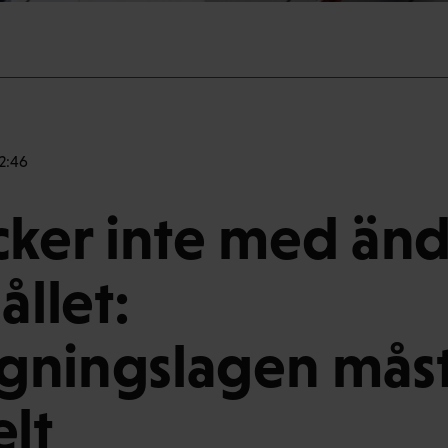
12:46
cker inte med änd
ållet:
gningslagen måst
elt