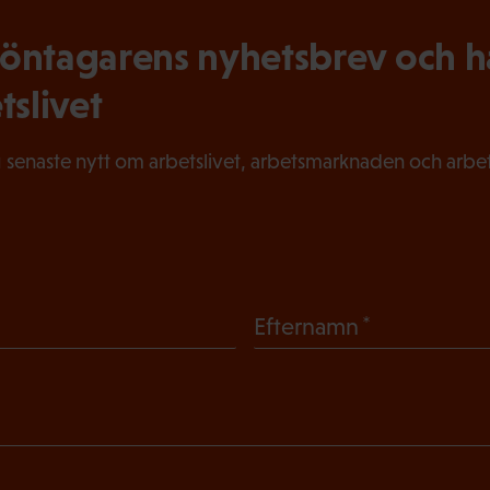
ntagarens nyhetsbrev och hål
tslivet
 senaste nytt om arbetslivet, arbetsmarknaden och arbets
(
Efternamn
O
b
l
i