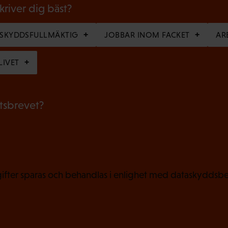
g
skriver dig bäst?
a
RSKYDDSFULLMÄKTIG
JOBBAR INOM FACKET
AR
t
o
LIVET
r
i
etsbrevet?
s
k
t
)
fter sparas och behandlas i enlighet med dataskyddsbe