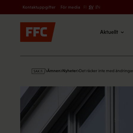
Secondary
Hoppa
Kontaktuppgifter
För media
FI
SV
EN
till
Main
innehållet
Aktuellt
s
Ämnen
Nyheter
Det räcker inte med ändringa
a
k
·
f
i