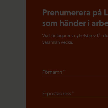
Prenumerera på Lö
som händer i arbe
Via Löntagarens nyhetsbrev får du
varannan vecka.
(
Förnamn
O
b
(
E-postadress
l
O
i