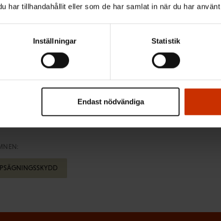
har tillhandahållit eller som de har samlat in när du har använt 
rhet på arbetsmarknaden genom en orättvis och diskrim
Inställningar
Statistik
ns lagförslag och de fackliga motåtgärderna på FFC:s 
Endast nödvändiga
MNEN:
PSÄGNINGSSKYDD