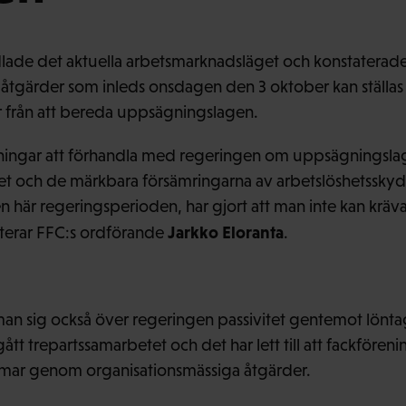
lade det aktuella arbetsmarknadsläget och konstaterade
åtgärder som inleds onsdagen den 3 oktober kan ställas
r från att bereda uppsägningslagen.
ttningar att förhandla med regeringen om uppsägningsla
let och de märkbara försämringarna av arbetslöshetssky
här regeringsperioden, har gjort att man inte kan kräva 
Jarkko Eloranta
aterar FFC:s ordförande
.
an sig också över regeringen passivitet gentemot lönta
tt trepartssamarbetet och det har lett till att fackföreni
mar genom organisationsmässiga åtgärder.