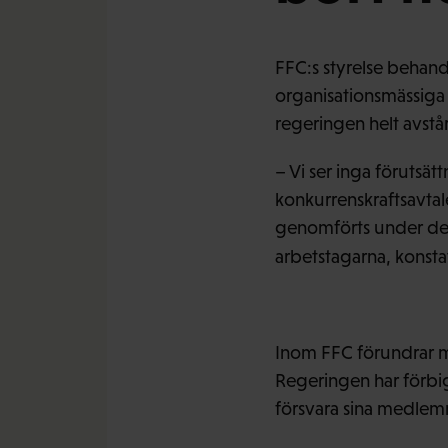
FFC:s styrelse behand
organisationsmässiga 
regeringen helt avstå
– Vi ser inga förutsä
konkurrenskraftsavta
genomförts under den 
arbetstagarna, konst
Inom FFC förundrar m
Regeringen har förbigå
försvara sina medlem