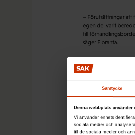
– Förutsättningar att
egen del varit beredda
till förhandlingsborde
säger Eloranta.
FFC-förbunden är ber
uppsägningslagen. Elo
arbetsmarknaden är. H
Samtycke
uppsägningslagen till
Denna webbplats använder 
Vi använder enhetsidentifierar
sociala medier och analysera 
– Det ekonomiska upp
till de sociala medier och a
finländska näringslive