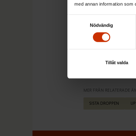
med annan information som du 
och inte skapa osäke
uppsägningslag.
Samtyckesval
Nödvändig
Läs mer om regeringe
#sistadroppen
Tillåt valda
MER FRÅN RELATERADE Ä
SISTA DROPPEN
UP