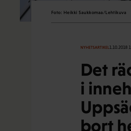
Foto: Heikki Saukkomaa/Lehtikuva
1.10.2018 
NYHETSARTIKEL
Det rä
i inneh
Uppsä
bort h