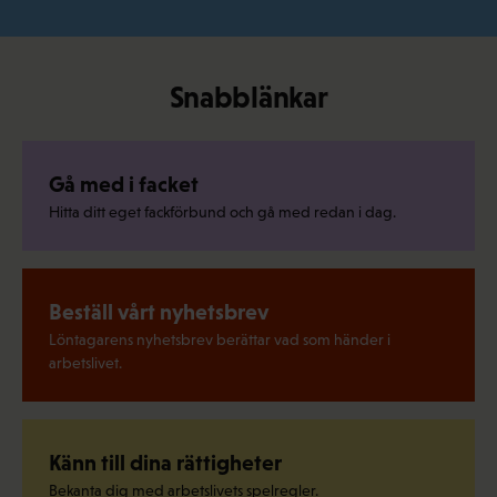
Snabblänkar
Gå med i facket
Hitta ditt eget fackförbund och gå med redan i dag.
Beställ vårt nyhetsbrev
Löntagarens nyhetsbrev berättar vad som händer i
arbetslivet.
Känn till dina rättigheter
Bekanta dig med arbetslivets spelregler.