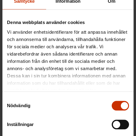
Av dem som gör nattarbete anser tre fjärdedelar
Samtycke
Information
Om
att arbetet är belastande för hälsan, familjelivet,
det sociala livet eller fritiden. Bland dem som har
Denna webbplats använder cookies
periodarbete är två tredjedelar av den åsikten.
Vi använder enhetsidentifierare för att anpassa innehållet
och annonserna till användarna, tillhandahålla funktioner
för sociala medier och analysera vår trafik. Vi
vidarebefordrar även sådana identifierare och annan
Forskningsprofessor Mikko Härmä
information från din enhet till de sociala medier och
rekommenderar att man på arbetsplatserna tar i
annons- och analysföretag som vi samarbetar med.
bruk en modell där arbetstagarna kan delta i
Dessa kan i sin tur kombinera informationen med annan
planeringen av arbetsschemat. Det finns
information som du har tillhandahållit eller som de har
webbaserade verktyg för ändamålet.
samlat in när du har använt deras tjänster.
Samtyckesval
Nödvändig
– Planeringen blir en gemensam utmaning i stället
Inställningar
för att vara chefens uppgift. Man lyssnar på