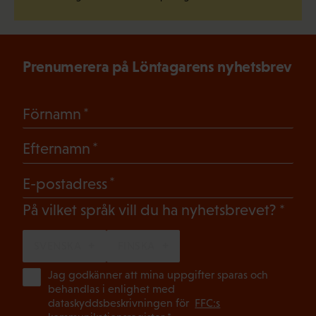
Prenumerera på Löntagarens nyhetsbrev
(Obligatoriskt)
Förnamn
(Obligatoriskt)
Efternamn
(Obligatoriskt)
E-postadress
(Oblig
På vilket språk vill du ha nyhetsbrevet?
SVENSKA
FINSKA
(Ob
Jag godkänner att mina uppgifter sparas och
behandlas i enlighet med
dataskyddsbeskrivningen för
FFC:s