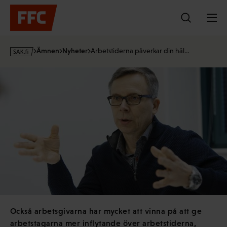
Hoppa
till
innehållet
s
Ämnen
Nyheter
Arbetstiderna påverkar din häl…
a
k
·
f
i
Också arbetsgivarna har mycket att vinna på att ge
arbetstagarna mer inflytande över arbetstiderna,