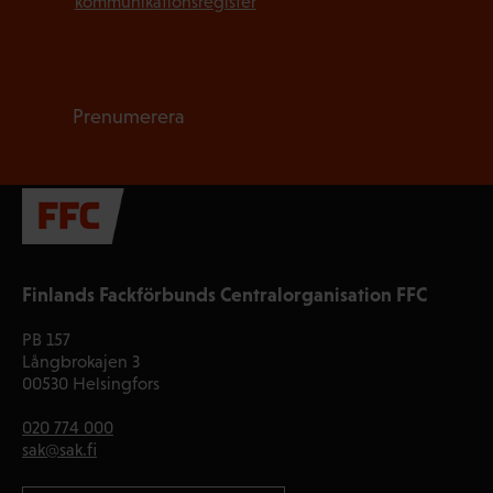
kommunikationsregister
*
Prenumerera
Finlands Fackförbunds Centralorganisation FFC
PB 157
Långbrokajen 3
00530 Helsingfors
020 774 000
sak@sak.fi