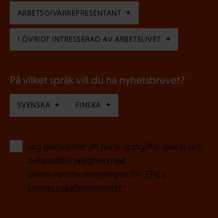
k
i
ARBETSGIVARREPRESENTANT
t
s
)
I ÖVRIGT INTRESSERAD AV ARBETSLIVET
k
t
)
På vilket språk vill du ha nyhetsbrevet?
SVENSKA
FINSKA
(
Jag godkänner att mina uppgifter sparas och
O
behandlas i enlighet med
b
dataskyddsbeskrivningen för
FFC:s
l
kommunikationsregister
*
i
g