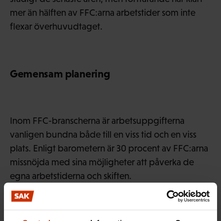
mer än hälften av FFC:arna arbetstider som inte
flexar överhuvudtaget.
Gemensam planering
Inom FFC-branscherna är arbetsuppgifterna
vanligen bundna både till en viss tid och en viss
plats. Enligt barometern är 30 procent av FFC:arna
missnöjda med sina möjligheter att påverka de
egna arbetstiderna och skiften.