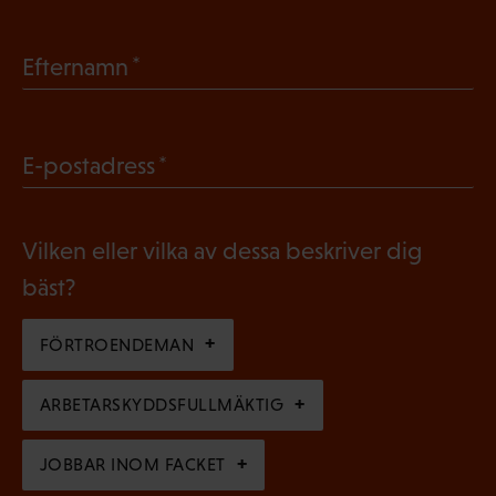
O
b
(
Efternamn
l
O
i
b
g
(
E-postadress
l
a
O
i
t
b
g
Vilken eller vilka av dessa beskriver dig
o
l
a
bäst?
r
i
t
i
g
FÖRTROENDEMAN
o
s
a
r
k
ARBETARSKYDDSFULLMÄKTIG
t
i
t
o
s
JOBBAR INOM FACKET
)
r