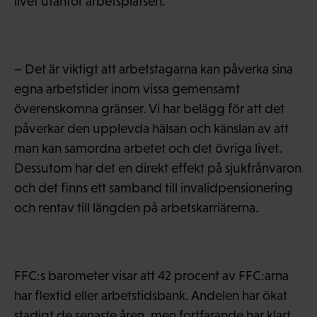
livet utanför arbetsplatsen.
– Det är viktigt att arbetstagarna kan påverka sina
egna arbetstider inom vissa gemensamt
överenskomna gränser. Vi har belägg för att det
påverkar den upplevda hälsan och känslan av att
man kan samordna arbetet och det övriga livet.
Dessutom har det en direkt effekt på sjukfrånvaron
och det finns ett samband till invalidpensionering
och rentav till längden på arbetskarriärerna.
FFC:s barometer visar att 42 procent av FFC:arna
har flextid eller arbetstidsbank. Andelen har ökat
stadigt de senaste åren, men fortfarande har klart