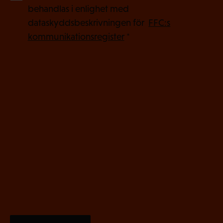
O
behandlas i enlighet med
b
dataskyddsbeskrivningen för
FFC:s
l
kommunikationsregister
*
i
g
a
t
o
r
i
s
k
t
)