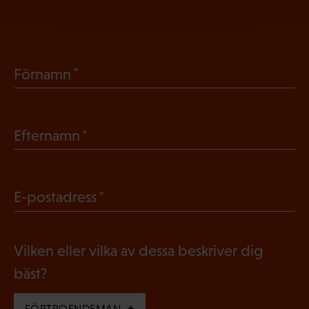
(
Förnamn
O
b
(
Efternamn
l
O
i
b
g
(
E-postadress
l
a
O
i
t
b
g
Vilken eller vilka av dessa beskriver dig
o
l
a
bäst?
r
i
t
i
g
FÖRTROENDEMAN