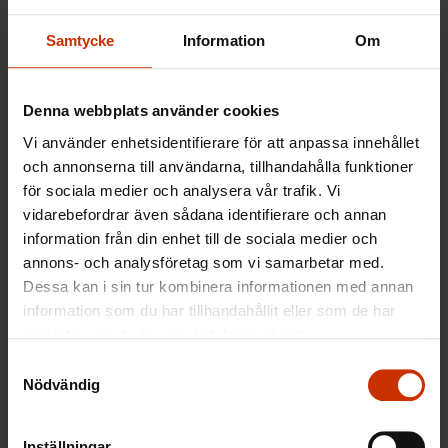
Läs mer om manifestationen:
Samtycke
Information
Om
Denna webbplats använder cookies
Mer än 10 000 personer deltog i
Vi använder enhetsidentifierare för att anpassa innehållet
manifestationen som FFC ordnade
och annonserna till användarna, tillhandahålla funktioner
för sociala medier och analysera vår trafik. Vi
FFC vill lindra karenserna för arbetslösa och
vidarebefordrar även sådana identifierare och annan
ersätta en del av dem med varningar – tjänster i
information från din enhet till de sociala medier och
stället för skrämsel
annons- och analysföretag som vi samarbetar med.
Dessa kan i sin tur kombinera informationen med annan
Manifestationen mot aktiveringsmodellen – När,
information som du har tillhandahållit eller som de har
var, hur och varför?
samlat in när du har använt deras tjänster.
Samtyckesval
Det är en grundläggande rättighet att strejka –
Nödvändig
arbetsgivarna överdriver statistiken
Inställningar