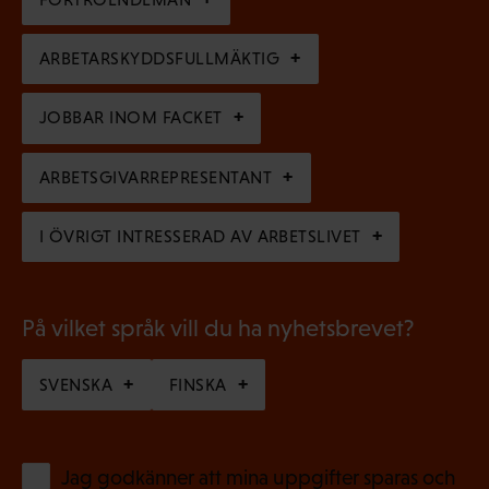
o
s
a
r
k
ARBETARSKYDDSFULLMÄKTIG
t
i
t
o
s
JOBBAR INOM FACKET
)
r
k
i
ARBETSGIVARREPRESENTANT
t
s
)
I ÖVRIGT INTRESSERAD AV ARBETSLIVET
k
t
)
På vilket språk vill du ha nyhetsbrevet?
SVENSKA
FINSKA
(
Jag godkänner att mina uppgifter sparas och