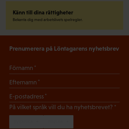
Känn till dina rättigheter
Bekanta dig med arbetslivets spelregler.
Prenumerera på Löntagarens nyhetsbrev
(Obligatoriskt)
Förnamn
(Obligatoriskt)
Efternamn
(Obligatoriskt)
E-postadress
(Oblig
På vilket språk vill du ha nyhetsbrevet?
SVENSKA
FINSKA