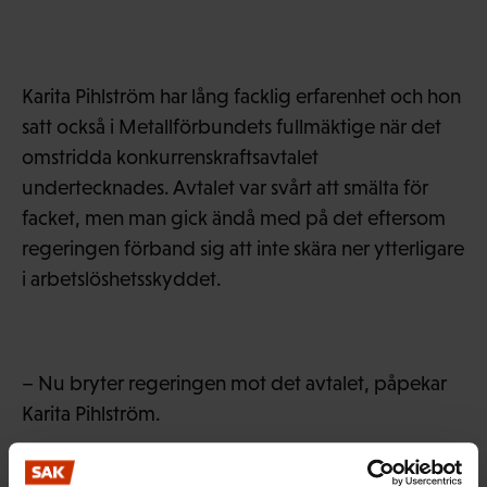
Karita Pihlström har lång facklig erfarenhet och hon
satt också i Metallförbundets fullmäktige när det
omstridda konkurrenskraftsavtalet
undertecknades. Avtalet var svårt att smälta för
facket, men man gick ändå med på det eftersom
regeringen förband sig att inte skära ner ytterligare
i arbetslöshetsskyddet.
– Nu bryter regeringen mot det avtalet, påpekar
Karita Pihlström.