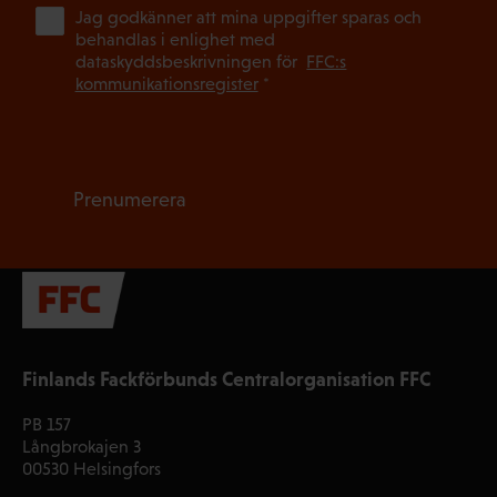
(Ob
Jag godkänner att mina uppgifter sparas och
behandlas i enlighet med
dataskyddsbeskrivningen för
FFC:s
kommunikationsregister
*
Prenumerera
Finlands Fackförbunds Centralorganisation FFC
PB 157
Långbrokajen 3
00530 Helsingfors