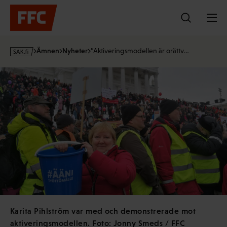
Hoppa
till
innehållet
s
Ämnen
Nyheter
”Aktiveringsmodellen är orättv…
a
k
·
f
i
Karita Pihlström var med och demonstrerade mot
aktiveringsmodellen. Foto: Jonny Smeds / FFC