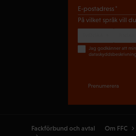
(Obli
E-postadress
På vilket språk vill 
SVENSKA
FINSKA
Jag godkänner att min
dataskyddsbeskrivnin
Prenumerera
Fackförbund och avtal
Om FFC