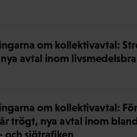
ingarna om kollektivavtal: St
r, nya avtal inom livsmedelsbr
lingarna om kollektivavtal: F
går trögt, nya avtal inom bla
 och sjötrafiken