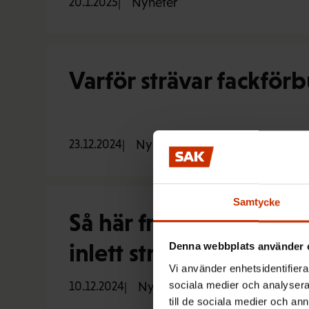
20.1.2025
Nyheter
Varför strävar fackför
23.12.2024
Nyheter
Samtycke
Så här framskrider avta
inlett stridsåtgärder
Denna webbplats använder 
Vi använder enhetsidentifierar
sociala medier och analysera 
10.12.2024
Nyheter
till de sociala medier och a