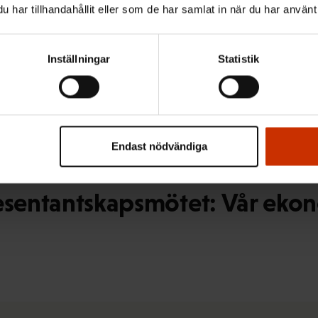
har tillhandahållit eller som de har samlat in när du har använt 
 till dig som är medlem i ett
Inställningar
Statistik
Endast nödvändiga
esentantskapsmötet: Vår ekon