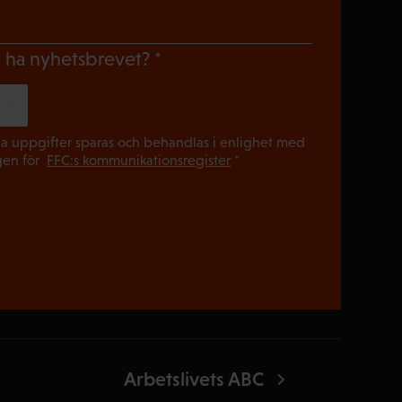
gatoriskt)
(Obligatoriskt)
du ha nyhetsbrevet?
(Obligatori
a uppgifter sparas och behandlas i enlighet med
gen för
FFC:s kommunikationsregister
*
Arbetslivets ABC