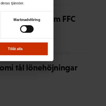
deras tjänster.
 fackförbund inom FFC
Marknadsföring
Tillåt alla
omi tål lönehöjningar