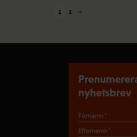
1
2
Nästa →
Prenumerera
nyhetsbrev
(Obligato
Förnamn
(Obligat
Efternamn