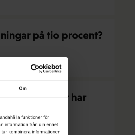
ningar på tio procent?
Om
Finnairs piloter har
andahålla funktioner för
n information från din enhet
 tur kombinera informationen