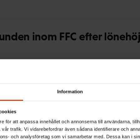
bunden inom FFC efter lönehöj
Information
lsrörelsen: Industrifacket och 
cookies
e för att anpassa innehållet och annonserna till användarna, tillh
vår trafik. Vi vidarebefordrar även sådana identifierare och anna
nnons- och analysföretag som vi samarbetar med. Dessa kan i sin