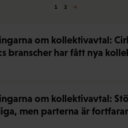
1
2
Nästa →
ngarna om kollektivavtal: Cir
 branscher har fått nya kolle
ingarna om kollektivavtal: Stö
rdiga, men parterna är fortfa