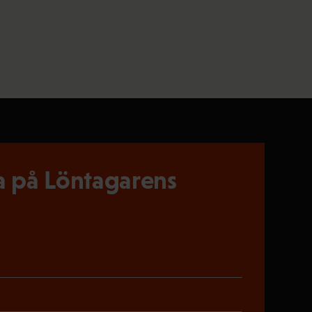
 på Löntagarens
riskt)
oriskt)