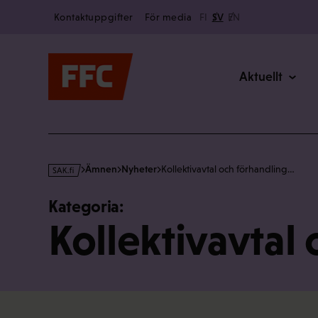
Secondary
Hoppa
Kontaktuppgifter
För media
FI
SV
EN
till
Main
innehållet
Aktuellt
s
Ämnen
Nyheter
Kollektivavtal och förhandling…
a
k
Kategoria:
·
Kollektivavtal
f
i