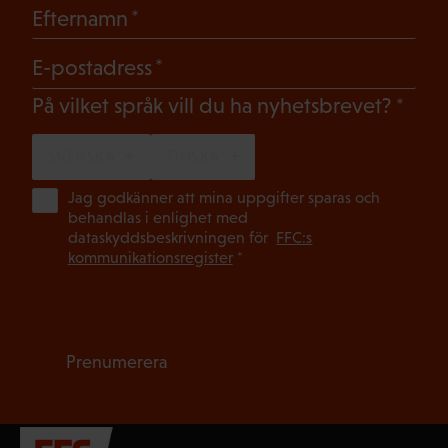
(Obligatoriskt)
Efternamn
(Obligatoriskt)
E-postadress
(Oblig
På vilket språk vill du ha nyhetsbrevet?
SVENSKA
FINSKA
(Ob
Jag godkänner att mina uppgifter sparas och
behandlas i enlighet med
dataskyddsbeskrivningen för
FFC:s
kommunikationsregister
*
Prenumerera