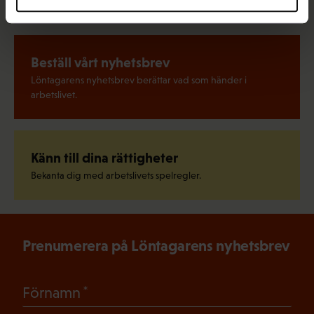
Beställ vårt nyhetsbrev
Löntagarens nyhetsbrev berättar vad som händer i
arbetslivet.
Känn till dina rättigheter
Bekanta dig med arbetslivets spelregler.
Prenumerera på Löntagarens nyhetsbrev
(Obligatoriskt)
Förnamn