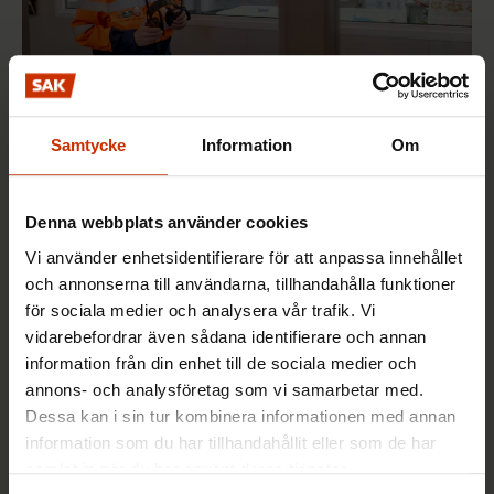
Samtycke
Information
Om
2.6.2026 10:01
Arbetet förändras när klimatet förändras – jobb
försvinner men nya uppstår i stället
Denna webbplats använder cookies
Vi använder enhetsidentifierare för att anpassa innehållet
och annonserna till användarna, tillhandahålla funktioner
för sociala medier och analysera vår trafik. Vi
FACKET I FINLAND OCH VÄRLDEN
vidarebefordrar även sådana identifierare och annan
information från din enhet till de sociala medier och
annons- och analysföretag som vi samarbetar med.
Dessa kan i sin tur kombinera informationen med annan
information som du har tillhandahållit eller som de har
samlat in när du har använt deras tjänster.