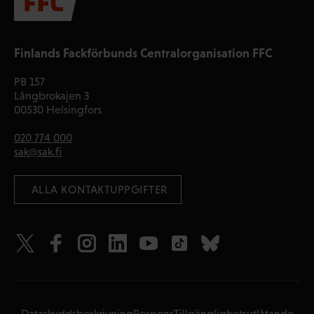
Finlands Fackförbunds Centralorganisation FFC
PB 157
Långbrokajen 3
00530 Helsingfors
020 774 000
sak@sak.fi
 ALLA KONTAKTUPPGIFTER
Dataskyddsbeskrivning
Respons
Tillgänglighetsutlåtande