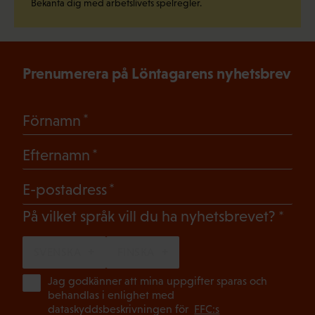
Bekanta dig med arbetslivets spelregler.
Prenumerera på Löntagarens nyhetsbrev
(Obligatoriskt)
Förnamn
(Obligatoriskt)
Efternamn
(Obligatoriskt)
E-postadress
(Oblig
På vilket språk vill du ha nyhetsbrevet?
SVENSKA
FINSKA
(Ob
Jag godkänner att mina uppgifter sparas och
behandlas i enlighet med
dataskyddsbeskrivningen för
FFC:s