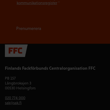
kommunikationsregister
*
Prenumerera
Finlands Fackförbunds Centralorganisation FFC
PB 157
Långbrokajen 3
00530 Helsingfors
020 774 000
sak@sak.fi