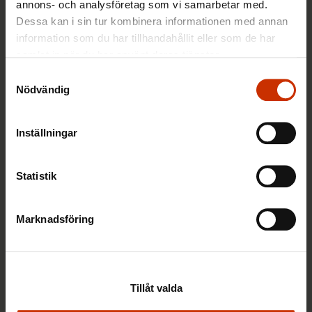
annons- och analysföretag som vi samarbetar med.
Dessa kan i sin tur kombinera informationen med annan
FACKET I FINLAND OCH VÄRLDEN
information som du har tillhandahållit eller som de har
samlat in när du har använt deras tjänster.
Samtyckesval
Nödvändig
Inställningar
Statistik
28.5.2026 10:30
Marknadsföring
Yrkesproffs i arbetslivet: En gång stuvare, alltid
stuvare
Tillåt valda
Alla nyheter och ämnen