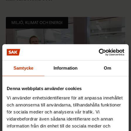
MILJÖ, KLIMAT OCH ENERGI
Samtycke
Information
Om
Denna webbplats använder cookies
Vi använder enhetsidentifierare för att anpassa innehållet
2.6.2026 10:01
och annonserna till användarna, tillhandahålla funktioner
Arbetet förändras när klimatet förändras – jobb
för sociala medier och analysera vår trafik. Vi
försvinner men nya uppstår i stället
vidarebefordrar även sådana identifierare och annan
information från din enhet till de sociala medier och