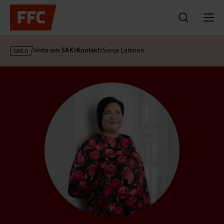
Hoppa
till
innehållet
s
Info om SAK
Kontakt
Sonja Laitinen
a
k
·
f
i