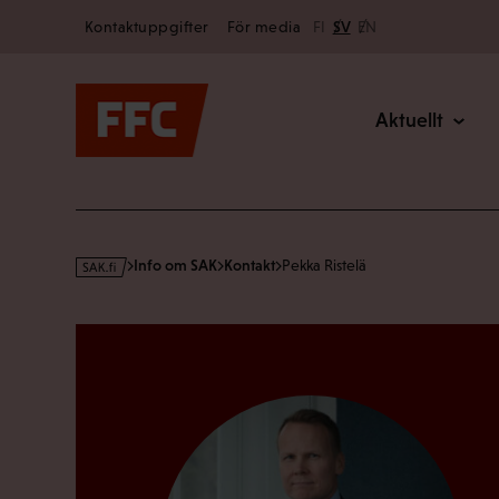
Secondary
Hoppa
Kontaktuppgifter
För media
FI
SV
EN
till
Main
innehållet
Aktuellt
s
Info om SAK
Kontakt
Pekka Ristelä
a
k
·
f
i