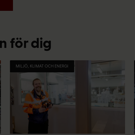
 för dig
MILJÖ, KLIMAT OCH ENERGI