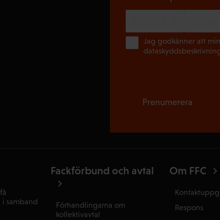
SVENSKA
FINSKA
Jag godkänner att min
dataskyddsbeskrivnin
Prenumerera
Fackförbund och avtal
Om FFC
få
Kontaktuppgi
e i samband
Förhandlingarna om
Respons
kollektivavtal