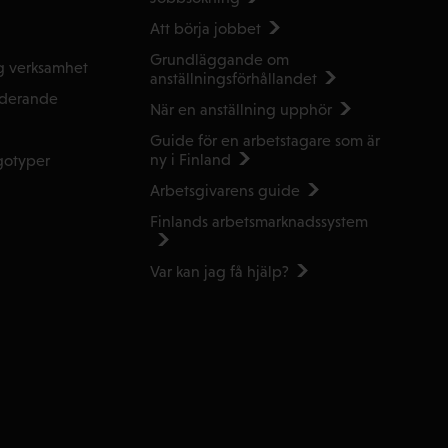
Att börja jobbet
Grundläggande om
g verksamhet
anställnings­förhållandet
uderande
När en anställning upphör
Guide för en arbetstagare som är
ny i Finland
gotyper
Arbetsgivarens guide
Finlands arbetsmarknads­system
Var kan jag få hjälp?