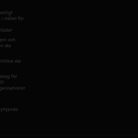
uerligt
i stället för
stödet
agen och
n ska
tslösa ska
vdrag för
ll
anisationer
nyttjande