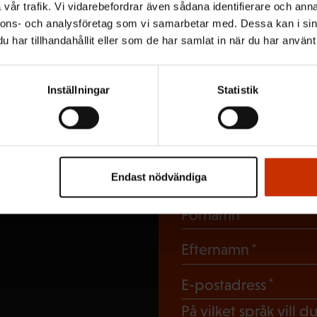
vår trafik. Vi vidarebefordrar även sådana identifierare och anna
nnons- och analysföretag som vi samarbetar med. Dessa kan i sin
har tillhandahållit eller som de har samlat in när du har använt 
Inställningar
Statistik
Prenumerera
nyhetsbrev
Endast nödvändiga
(Obligato
Förnamn
(Obligat
Efternamn
(Obli
E-postadress
På vilket språk vill 