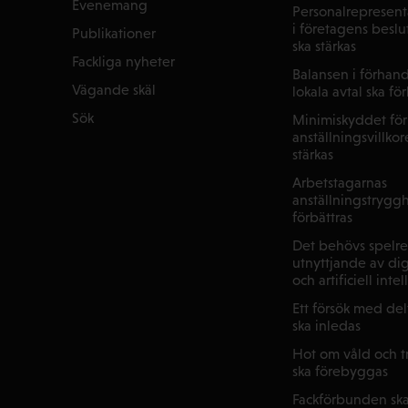
Evenemang
Personalrepresenta
i företagens beslu
Publikationer
ska stärkas
Fackliga nyheter
Balansen i förhan
Vägande skäl
lokala avtal ska fö
Sök
Minimiskyddet för
anställningsvillkor
stärkas
Arbetstagarnas
anställningstryggh
förbättras
Det behövs spelre
utnyttjande av dig
och artificiell inte
Ett försök med de
ska inledas
Hot om våld och tr
ska förebyggas
Fackförbunden ska 