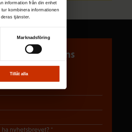
n information från din enhet
 tur kombinera informationen
deras tjänster.
Marknadsföring
 på Löntagarens
Tillåt alla
riskt)
oriskt)
gatoriskt)
(Obligatoriskt)
du ha nyhetsbrevet?