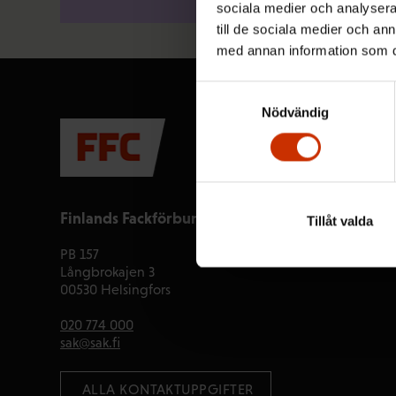
sociala medier och analysera 
till de sociala medier och a
med annan information som du 
Samtyckesval
Nödvändig
Finlands Fackförbunds Centralorganisation FFC
Tillåt valda
PB 157
Långbrokajen 3
00530 Helsingfors
020 774 000
sak@sak.fi
 ALLA KONTAKTUPPGIFTER