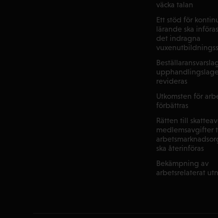
väcka talan
Ett stöd för kontin
lärande ska införas 
det indragna
vuxenutbildnings
Beställaransvarsl
upphandlingslage
revideras
Utkomsten för arbe
förbättras
Rätten till skattea
medlemsavgifter ti
arbetsmarknadsorg
ska återinföras
Bekämpning av
arbetsrelaterat ut