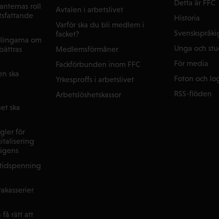
Detta är FFC
nternas roll
Avtalen i arbetslivet
tsfattande
Historia
Varför ska du bli medlem i
Svenskspråki
facket?
dlingarna om
Unga och st
Medlemsförmåner
rbättras
För media
Fackförbunden inom FFC
en ska
Foton och lo
Yrkesproffs i arbetslivet
RSS-flöden
Arbetslöshetskassor
et ska
gler för
italisering
lligens
ltidspenning
akasserier
få rätt att