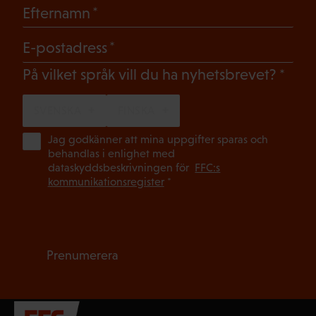
(Obligatoriskt)
Efternamn
(Obligatoriskt)
E-postadress
(Oblig
På vilket språk vill du ha nyhetsbrevet?
SVENSKA
FINSKA
(Ob
Jag godkänner att mina uppgifter sparas och
behandlas i enlighet med
dataskyddsbeskrivningen för
FFC:s
kommunikationsregister
*
Prenumerera