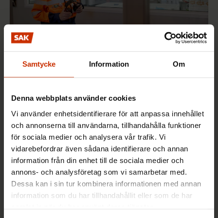
Samtycke
Information
Om
2.6.2026 10:01
Arbetet förändras när klimatet förändras – jobb
försvinner men nya uppstår i stället
Denna webbplats använder cookies
Vi använder enhetsidentifierare för att anpassa innehållet
och annonserna till användarna, tillhandahålla funktioner
för sociala medier och analysera vår trafik. Vi
FACKET I FINLAND OCH VÄRLDEN
vidarebefordrar även sådana identifierare och annan
information från din enhet till de sociala medier och
annons- och analysföretag som vi samarbetar med.
Dessa kan i sin tur kombinera informationen med annan
information som du har tillhandahållit eller som de har
samlat in när du har använt deras tjänster.