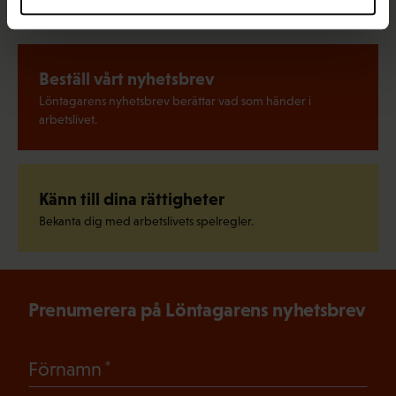
Beställ vårt nyhetsbrev
Löntagarens nyhetsbrev berättar vad som händer i
arbetslivet.
Känn till dina rättigheter
Bekanta dig med arbetslivets spelregler.
Prenumerera på Löntagarens nyhetsbrev
(Obligatoriskt)
Förnamn