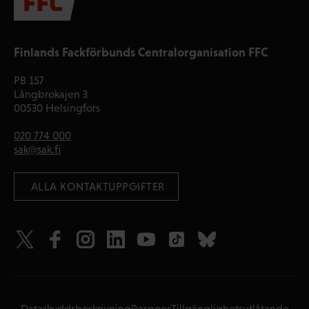
Finlands Fackförbunds Centralorganisation FFC
PB 157
Långbrokajen 3
00530 Helsingfors
020 774 000
sak@sak.fi
 ALLA KONTAKTUPPGIFTER
Dataskyddsbeskrivning
Respons
Tillgänglighetsutlåtande