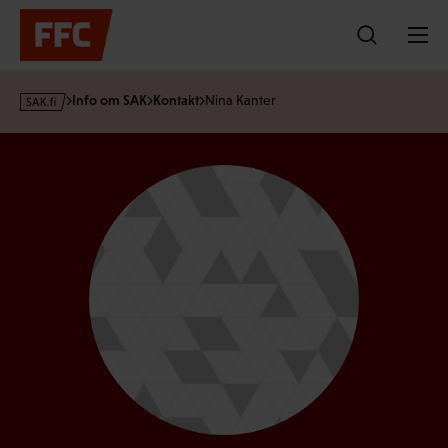
Hoppa
till
innehållet
s
Info om SAK
Kontakt
Nina Kanter
a
k
·
f
i