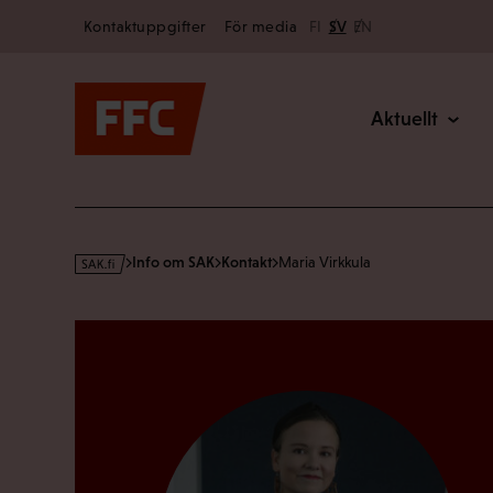
Secondary
Hoppa
Kontaktuppgifter
För media
FI
SV
EN
till
Main
innehållet
Aktuellt
s
Info om SAK
Kontakt
Maria Virkkula
a
k
·
f
i