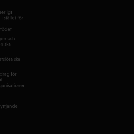
uerligt
i stället för
stödet
agen och
n ska
tslösa ska
vdrag för
ll
anisationer
nyttjande