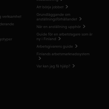
Att börja jobbet
Grundläggande om
g verksamhet
anställnings­förhållandet
uderande
När en anställning upphör
Guide för en arbetstagare som är
ny i Finland
gotyper
Arbetsgivarens guide
Finlands arbetsmarknads­system
Var kan jag få hjälp?