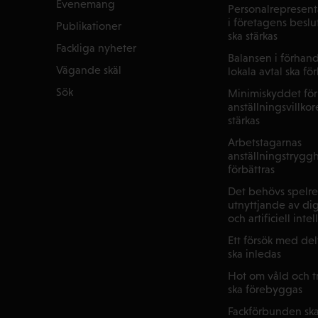
Evenemang
Personalrepresenta
i företagens beslu
Publikationer
ska stärkas
Fackliga nyheter
Balansen i förhan
Vägande skäl
lokala avtal ska fö
Sök
Minimiskyddet för
anställningsvillkor
stärkas
Arbetstagarnas
anställningstryggh
förbättras
Det behövs spelre
utnyttjande av dig
och artificiell inte
Ett försök med de
ska inledas
Hot om våld och tr
ska förebyggas
Fackförbunden ska 