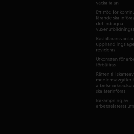
väcka talan
Ett stöd för kontin
lärande ska införas 
det indragna
vuxenutbildnings
Beställaransvarsl
upphandlingslage
revideras
Utkomsten för arbe
förbättras
Rätten till skattea
medlemsavgifter ti
arbetsmarknadsorg
ska återinföras
Bekämpning av
arbetsrelaterat ut