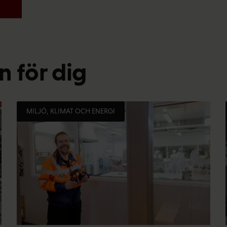
 för dig
MILJÖ, KLIMAT OCH ENERGI