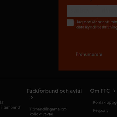
SVENSKA
FINSKA
Jag godkänner att min
dataskyddsbeskrivnin
Prenumerera
Fackförbund och avtal
Om FFC
få
Kontaktuppgi
e i samband
Förhandlingarna om
Respons
kollektivavtal