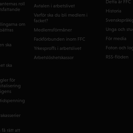
Detta är FFC
nternas roll
Avtalen i arbetslivet
tsfattande
Historia
Varför ska du bli medlem i
Svenskspråki
facket?
dlingarna om
Unga och st
Medlemsförmåner
rbättras
För media
Fackförbunden inom FFC
en ska
Foton och lo
Yrkesproffs i arbetslivet
RSS-flöden
Arbetslöshetskassor
et ska
gler för
italisering
lligens
ltidspenning
akasserier
få rätt att