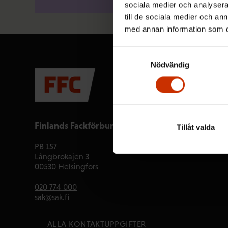
sociala medier och analysera 
till de sociala medier och a
med annan information som du 
Samtyckesval
Nödvändig
Finlands Fackförbunds Centralorganisation FFC
Tillåt valda
PB 157
Långbrokajen 3
00530 Helsingfors
020 774 000
sak@sak.fi
 ALLA KONTAKTUPPGIFTER