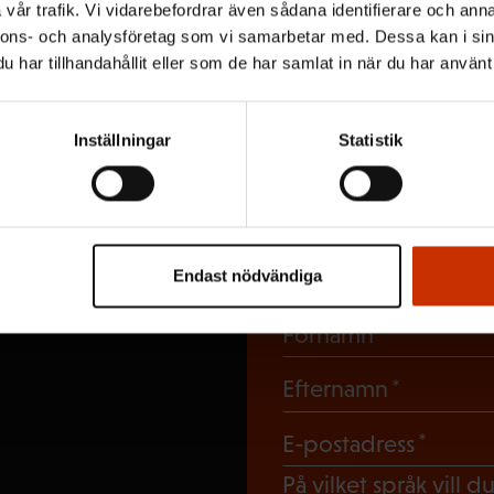
vår trafik. Vi vidarebefordrar även sådana identifierare och anna
nnons- och analysföretag som vi samarbetar med. Dessa kan i sin
har tillhandahållit eller som de har samlat in när du har använt 
Inställningar
Statistik
Prenumerera
nyhetsbrev
Endast nödvändiga
(Obligato
Förnamn
(Obligat
Efternamn
(Obli
E-postadress
På vilket språk vill 