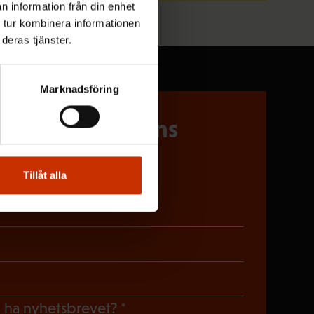
n information från din enhet
 tur kombinera informationen
deras tjänster.
Marknadsföring
 på Löntagarens
Tillåt alla
riskt)
oriskt)
gatoriskt)
(Obligatoriskt)
du ha nyhetsbrevet?