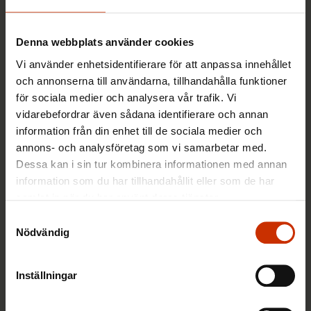
Denna webbplats använder cookies
Varför har FFC satt upp egna mål inför
Vi använder enhetsidentifierare för att anpassa innehållet
riksdagsvalet? Vi svarar på fem frågor
och annonserna till användarna, tillhandahålla funktioner
om vad FFC gör inför valet
för sociala medier och analysera vår trafik. Vi
vidarebefordrar även sådana identifierare och annan
information från din enhet till de sociala medier och
16.1.2023
Nyheter
annons- och analysföretag som vi samarbetar med.
Dessa kan i sin tur kombinera informationen med annan
information som du har tillhandahållit eller som de har
Föreningen Pro rättvisare samhälle
samlat in när du har använt deras tjänster.
stöder valkandidater som vet hur
Samtyckesval
arbetstagarnas vardag ser ut
Nödvändig
16.1.2023
Nyheter
Inställningar