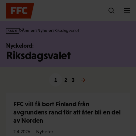
Hoppa
till
innehållet
s
Ämnen
Nyheter
Riksdagsvalet
a
k
Nyckelord:
·
Riksdagsvalet
f
i
1
2
3
Nästa →
FFC vill få bort Finland från
avgrundens rand för att åter bli en del
av Norden
2.4.2026
Nyheter