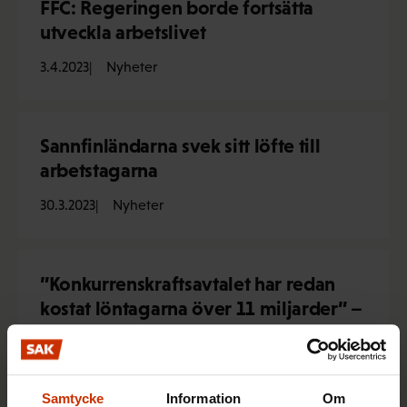
FFC: Regeringen borde fortsätta
utveckla arbetslivet
3.4.2023
Nyheter
Sannfinländarna svek sitt löfte till
arbetstagarna
30.3.2023
Nyheter
”Konkurrenskraftsavtalet har redan
kostat löntagarna över 11 miljarder” –
FFC och förbunden inledde sin
kampanj för att öka valdeltagandet
10.2.2023
Nyheter
Samtycke
Information
Om