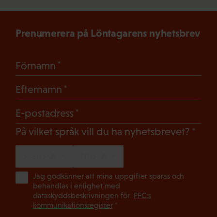
Prenumerera på Löntagarens nyhetsbrev
(Obligatoriskt)
Förnamn
(Obligatoriskt)
Efternamn
(Obligatoriskt)
E-postadress
(Oblig
På vilket språk vill du ha nyhetsbrevet?
SVENSKA
FINSKA
(Ob
Jag godkänner att mina uppgifter sparas och
behandlas i enlighet med
dataskyddsbeskrivningen för
FFC:s
kommunikationsregister
*