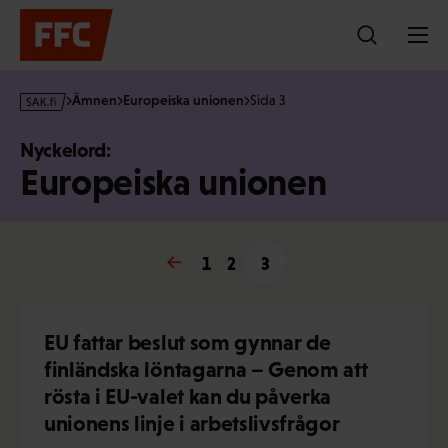
Hoppa
till
innehållet
s
Ämnen
Europeiska unionen
Sida 3
a
k
Nyckelord:
·
Europeiska unionen
f
i
← Föregående
1
2
3
EU fattar beslut som gynnar de
finländska löntagarna – Genom att
rösta i EU-valet kan du påverka
unionens linje i arbetslivsfrågor