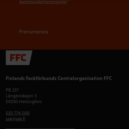
kommunikationsregister
*
Prenumerera
Finlands Fackförbunds Centralorganisation FFC
PB 157
Långbrokajen 3
00530 Helsingfors
020 774 000
sak@sak.fi