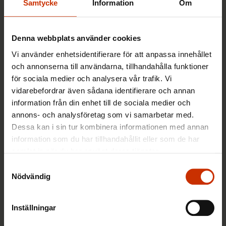
Samtycke
Information
Om
Överenskommelse inom EU:
Denna webbplats använder cookies
Utstationerade arbetstagare ska få
Vi använder enhetsidentifierare för att anpassa innehållet
samma lön som alla andra i det land
och annonserna till användarna, tillhandahålla funktioner
där de arbetar
för sociala medier och analysera vår trafik. Vi
vidarebefordrar även sådana identifierare och annan
1.3.2018
Nyheter
information från din enhet till de sociala medier och
annons- och analysföretag som vi samarbetar med.
Dessa kan i sin tur kombinera informationen med annan
EU-länderna enades: Utstationerade
information som du har tillhandahållit eller som de har
får samma lön som lokala
samlat in när du har använt deras tjänster.
arbetstagare
Samtyckesval
Nödvändig
25.10.2017
Nyheter
Inställningar
← Föregående
1
2
3