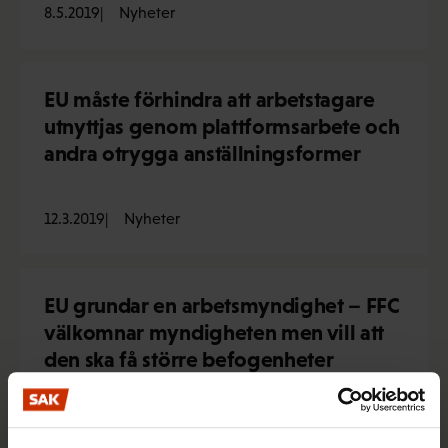
8.5.2019
Nyheter
EU måste förhindra att arbetstagare
utnyttjas genom plattformsarbete och
andra otrygga anställningsformer
12.3.2019
Nyheter
EU grundar en arbetsmyndighet – FFC
välkomnar myndigheten men vill att
den ska få större befogenheter
26.3.2018
Nyheter