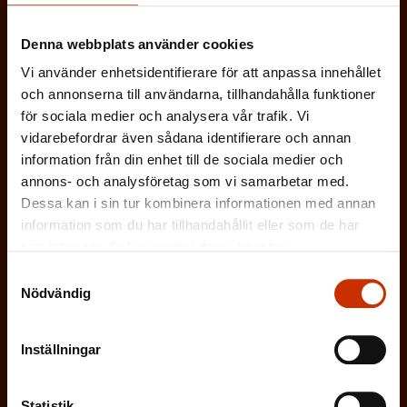
Prenumerera på Löntagarens nyhetsbrev
Denna webbplats använder cookies
Vi använder enhetsidentifierare för att anpassa innehållet
(Obligatoriskt)
och annonserna till användarna, tillhandahålla funktioner
Förnamn
för sociala medier och analysera vår trafik. Vi
vidarebefordrar även sådana identifierare och annan
(Obligatoriskt)
Efternamn
information från din enhet till de sociala medier och
annons- och analysföretag som vi samarbetar med.
(Obligatoriskt)
E-postadress
Dessa kan i sin tur kombinera informationen med annan
(Oblig
På vilket språk vill du ha nyhetsbrevet?
information som du har tillhandahållit eller som de har
samlat in när du har använt deras tjänster.
SVENSKA
FINSKA
Samtyckesval
Nödvändig
(Ob
Jag godkänner att mina uppgifter sparas och
behandlas i enlighet med
dataskyddsbeskrivningen för
FFC:s
Inställningar
kommunikationsregister
*
Statistik