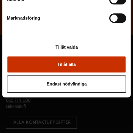
Prenumerera
Marknadsföring
Tillåt valda
Finlands Fackförbunds Centralorganisation FFC
Tillåt alla
PB 157
Långbrokajen 3
Endast nödvändiga
00530 Helsingfors
020 774 000
sak@sak.fi
 ALLA KONTAKTUPPGIFTER