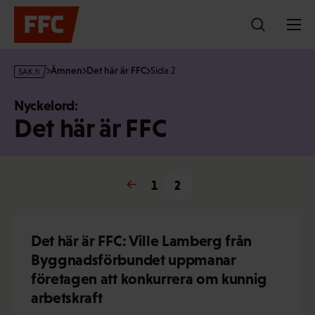
Hoppa
till
innehållet
s
Ämnen
Det här är FFC
Sida 2
a
k
Nyckelord:
·
Det här är FFC
f
i
← Föregående
1
2
Det här är FFC: Ville Lamberg från
Byggnadsförbundet uppmanar
företagen att konkurrera om kunnig
arbetskraft