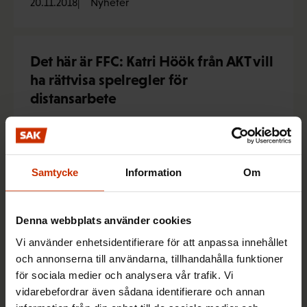
20.11.2018
Nyheter
Det här är FFC: Katri Höök från AKT vill
ha rättvisa spelregler för
distansarbete
6.11.2018
Nyheter
Samtycke
Information
Om
Det här är FFC: Olli Toivanen från
Servicefacket PAM uppmanar
arbetstagarna att tala om sina
Denna webbplats använder cookies
arbetstimmar
Vi använder enhetsidentifierare för att anpassa innehållet
och annonserna till användarna, tillhandahålla funktioner
17.10.2018
Nyheter
för sociala medier och analysera vår trafik. Vi
vidarebefordrar även sådana identifierare och annan