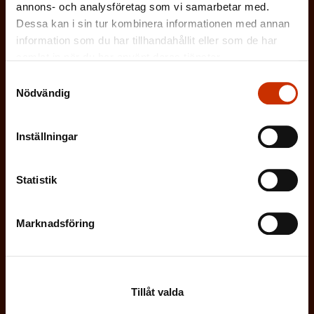
r
annons- och analysföretag som vi samarbetar med.
k
Dessa kan i sin tur kombinera informationen med annan
i
ARBETSGIVARREPRESENTANT
t
information som du har tillhandahållit eller som de har
s
samlat in när du har använt deras tjänster.
)
I ÖVRIGT INTRESSERAD AV ARBETSLIVET
k
Samtyckesval
Nödvändig
t
)
På vilket språk vill du ha nyhetsbrevet?
Inställningar
SVENSKA
FINSKA
Statistik
(
Jag godkänner att mina uppgifter sparas och
Marknadsföring
O
behandlas i enlighet med
b
dataskyddsbeskrivningen för
FFC:s
l
kommunikationsregister
*
Tillåt valda
i