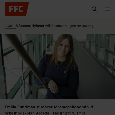
Hoppa
till
innehållet
s
Ämnen
Nyheter
Vill öppna en egen restaurang
a
k
·
f
i
Emilia Sundman studerar företagsekonomi vid
yrkeshögskolan Arcada i Helsingfors. I fjol