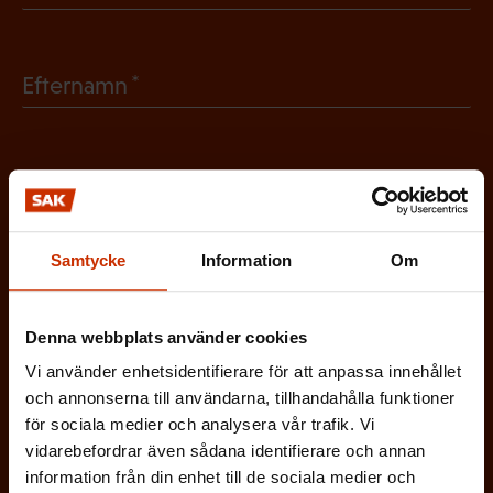
O
b
(
Efternamn
l
O
i
b
g
(
E-postadress
l
a
O
i
t
b
g
Samtycke
Information
Om
Vilken eller vilka av dessa beskriver dig
o
l
a
bäst?
r
i
t
Denna webbplats använder cookies
i
g
FÖRTROENDEMAN
o
Vi använder enhetsidentifierare för att anpassa innehållet
s
a
och annonserna till användarna, tillhandahålla funktioner
r
k
ARBETARSKYDDSFULLMÄKTIG
för sociala medier och analysera vår trafik. Vi
t
i
vidarebefordrar även sådana identifierare och annan
t
o
s
information från din enhet till de sociala medier och
JOBBAR INOM FACKET
)