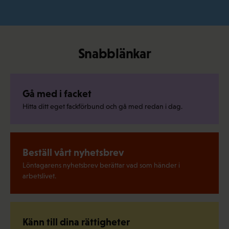
Snabblänkar
Gå med i facket
Hitta ditt eget fackförbund och gå med redan i dag.
Beställ vårt nyhetsbrev
Löntagarens nyhetsbrev berättar vad som händer i
arbetslivet.
Känn till dina rättigheter