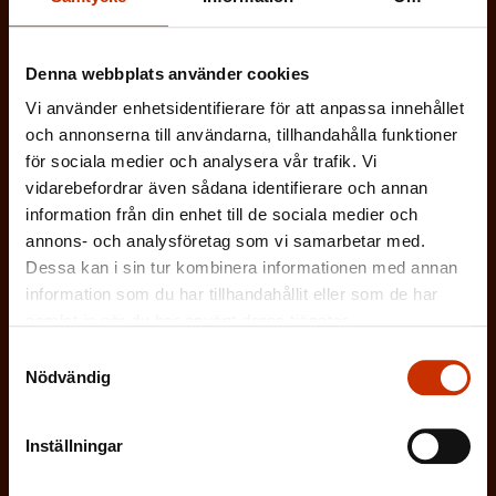
b
(
Efternamn
l
Denna webbplats använder cookies
O
i
Vi använder enhetsidentifierare för att anpassa innehållet
b
g
och annonserna till användarna, tillhandahålla funktioner
(
E-postadress
l
för sociala medier och analysera vår trafik. Vi
a
O
vidarebefordrar även sådana identifierare och annan
i
t
b
information från din enhet till de sociala medier och
g
Vilken eller vilka av dessa beskriver dig
o
annons- och analysföretag som vi samarbetar med.
l
a
bäst?
Dessa kan i sin tur kombinera informationen med annan
r
i
information som du har tillhandahållit eller som de har
t
i
samlat in när du har använt deras tjänster.
g
FÖRTROENDEMAN
o
s
Samtyckesval
a
r
Nödvändig
k
ARBETARSKYDDSFULLMÄKTIG
t
i
t
o
s
Inställningar
JOBBAR INOM FACKET
)
r
k