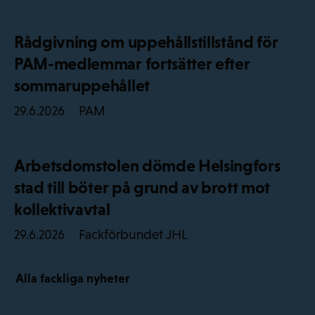
Rådgivning om uppehållstillstånd för
PAM-medlemmar fortsätter efter
sommaruppehållet
PAM
29.6.2026
Arbetsdomstolen dömde Helsingfors
stad till böter på grund av brott mot
kollektivavtal
Fackförbundet JHL
29.6.2026
Alla fackliga nyheter