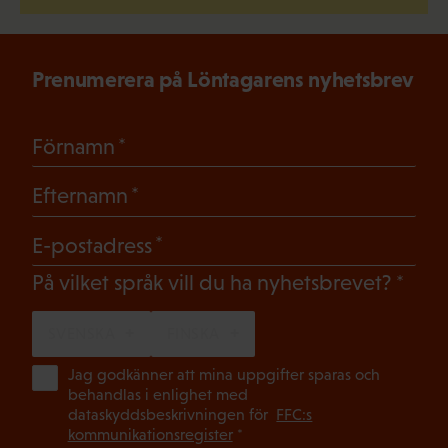
Prenumerera på Löntagarens nyhetsbrev
(Obligatoriskt)
Förnamn
(Obligatoriskt)
Efternamn
(Obligatoriskt)
E-postadress
(Oblig
På vilket språk vill du ha nyhetsbrevet?
SVENSKA
FINSKA
(Ob
Jag godkänner att mina uppgifter sparas och
behandlas i enlighet med
dataskyddsbeskrivningen för
FFC:s
kommunikationsregister
*