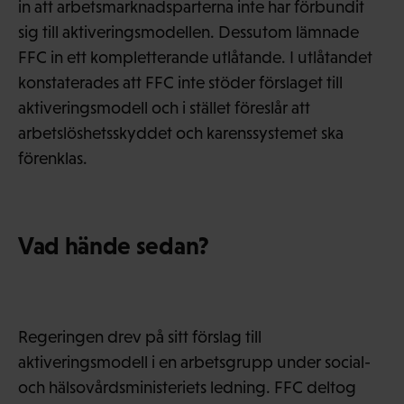
in att arbetsmarknadsparterna inte har förbundit
sig till aktiveringsmodellen. Dessutom lämnade
FFC in ett kompletterande utlåtande. I utlåtandet
konstaterades att FFC inte stöder förslaget till
aktiveringsmodell och i stället föreslår att
arbetslöshetsskyddet och karenssystemet ska
förenklas.
Vad hände sedan?
Regeringen drev på sitt förslag till
aktiveringsmodell i en arbetsgrupp under social-
och hälsovårdsministeriets ledning. FFC deltog