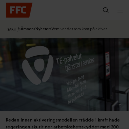
Hoppa
till
innehållet
s
Ämnen
Nyheter
Vem var det som kom på aktiver…
a
k
·
f
i
Redan innan aktiveringsmodellen trädde i kraft hade
regeringen skurit ner arbetslöshetsskyddet med 200