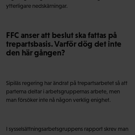
ytterligare nedskärningar.
FFC anser att beslut ska fattas på
trepartsbasis. Varför dög det inte
den här gången?
Sipiläs regering har ändrat på trepartsarbetet så att
parterna deltar i arbetsgruppernas arbete, men
man försöker inte nå någon verklig enighet.
I sysselsättningsarbetsgruppens rapport skrev man