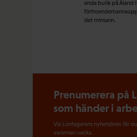
enda butik på Åland t
förtroendemannauppdra
det minsann.
Prenumerera på Lö
som händer i arbe
Via Löntagarens nyhetsbrev får du
varannan vecka.