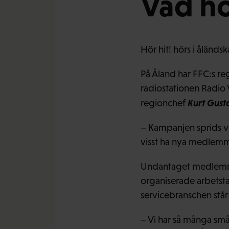
Vad hö
Hör hit! hörs i åländs
På Åland har FFC:s re
radiostationen Radio Vä
Kurt Gust
regionchef
– Kampanjen sprids v
visst ha nya medlemma
Undantaget medlemmarn
organiserade arbetsta
servicebranschen står
– Vi har så många små 