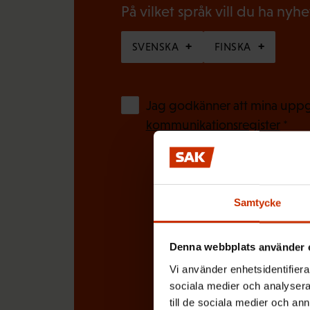
o
På vilket språk vill du ha nyh
s
r
k
SVENSKA
FINSKA
i
t
s
)
k
Jag godkänner att mina uppgi
t
kommunikationsregister
*
)
Samtycke
Denna webbplats använder 
Vi använder enhetsidentifierar
sociala medier och analysera 
till de sociala medier och a