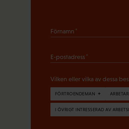
(
Förnamn
O
b
(
E-postadress
l
O
i
b
g
Vilken eller vilka av dessa be
l
a
i
FÖRTROENDEMAN
ARBETA
t
g
o
I ÖVRIGT INTRESSERAD AV ARBETS
a
r
t
i