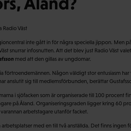
rs, Åland?
ka Radio Väst
gioncentral inte gått in för några speciella jippon. Men 
st snurrar infosnutten. Att det blev just Radio Väst valet 
afsson
med att den gillas av ungdomar.
ia förtroendemännen. Någon väldigt stor entusiasm har v
r anslutit sig till medlemsförbunden, berättar Gustafss
a i sjöfacken som är organiserade till 100 procent finn
gare på Åland. Organiseringsgraden ligger kring 60 pro
 varannan arbetstagare utanför facket.
arbetsplatser med en till två anställda. Det finns ingen