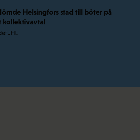
mde Helsingfors stad till böter på
 kollektivavtal
det JHL