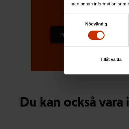
med annan information som du 
Samtyckesval
Nödvändig
Prenumerera
Tillåt valda
Du kan också vara 