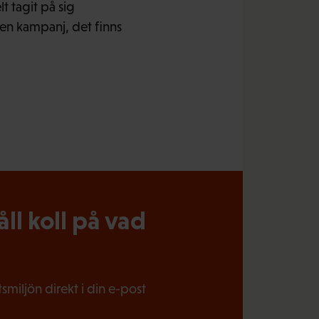
t tagit på sig
en kampanj, det finns
l koll på vad
miljön direkt i din e-post