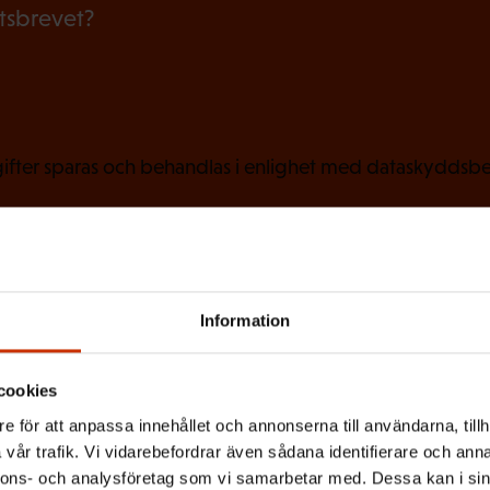
etsbrevet?
s
k
t
)
fter sparas och behandlas i enlighet med dataskyddsbe
Information
cookies
e för att anpassa innehållet och annonserna till användarna, tillh
vår trafik. Vi vidarebefordrar även sådana identifierare och anna
nnons- och analysföretag som vi samarbetar med. Dessa kan i sin