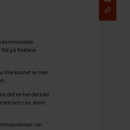
på kommersiella
föll på förklarar
i inte kunnat se men
on.
s det en hel del icke
cent och t.ex. inom
 förtroendeman i en