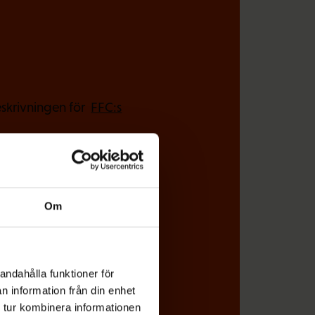
(
skrivningen för
FFC:s
O
b
l
i
g
Om
a
t
o
andahålla funktioner för
r
n information från din enhet
i
 tur kombinera informationen