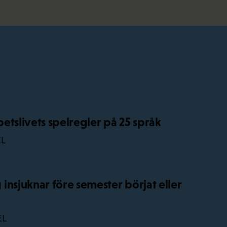
etslivets spelregler på 25 språk
EL
insjuknar före semester börjat eller
EL