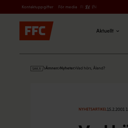
Secondary
Hoppa
Kontaktuppgifter
För media
FI
SV
EN
till
Main
innehållet
Aktuellt
s
Ämnen
Nyheter
Vad hörs, Åland?
a
k
·
f
i
15.2.2001 1
NYHETSARTIKEL