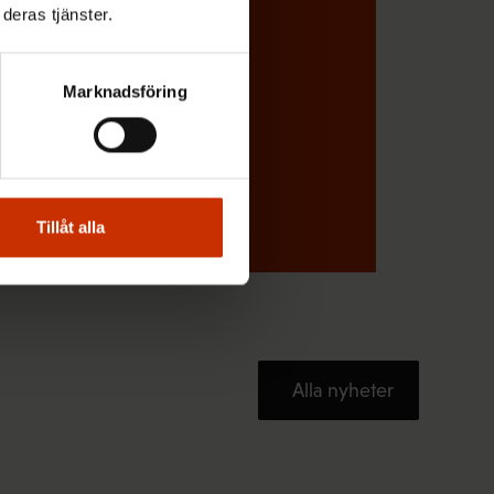
s
deras tjänster.
k
t
)
Marknadsföring
Tillåt alla
Alla nyheter