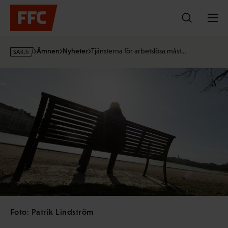
Hoppa
till
innehållet
s
Ämnen
Nyheter
Tjänsterna för arbetslösa måst…
a
k
·
f
i
Foto: Patrik Lindström