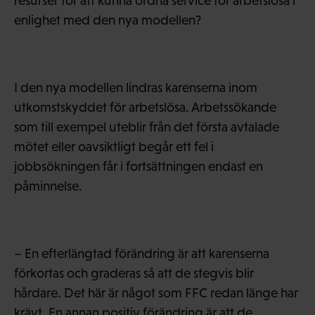
resurser för att kunna ordna service för arbetslösa i
enlighet med den nya modellen?
I den nya modellen lindras karenserna inom
utkomstskyddet för arbetslösa. Arbetssökande
som till exempel uteblir från det första avtalade
mötet eller oavsiktligt begår ett fel i
jobbsökningen får i fortsättningen endast en
påminnelse.
– En efterlängtad förändring är att karenserna
förkortas och graderas så att de stegvis blir
hårdare. Det här är något som FFC redan länge har
krävt. En annan positiv förändring är att de