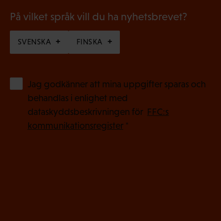
)
På vilket språk vill du ha nyhetsbrevet?
SVENSKA
FINSKA
(
Jag godkänner att mina uppgifter sparas och
O
behandlas i enlighet med
b
dataskyddsbeskrivningen för
FFC:s
l
kommunikationsregister
*
i
g
a
t
o
r
i