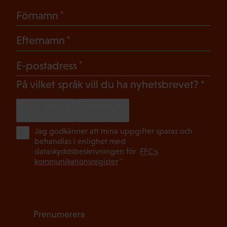
(Obligatoriskt)
Förnamn
(Obligatoriskt)
Efternamn
(Obligatoriskt)
E-postadress
(Oblig
På vilket språk vill du ha nyhetsbrevet?
SVENSKA
FINSKA
(Ob
Jag godkänner att mina uppgifter sparas och
behandlas i enlighet med
dataskyddsbeskrivningen för
FFC:s
kommunikationsregister
*
Prenumerera