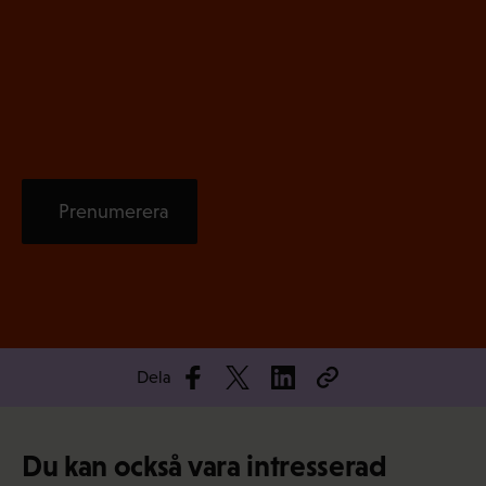
s
k
t
)
Prenumerera
Dela
Du kan också vara intresserad