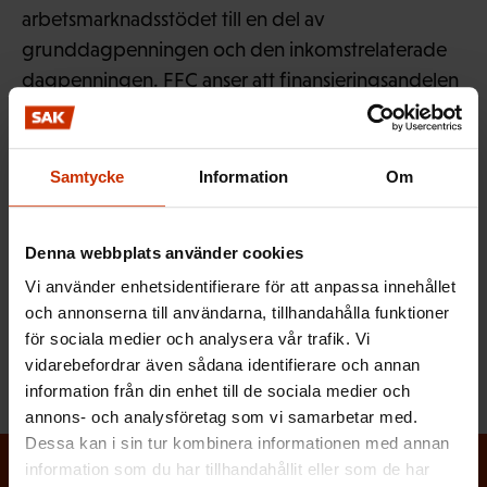
arbetsmarknadsstödet till en del av
grunddagpenningen och den inkomstrelaterade
dagpenningen. FFC anser att finansieringsandelen
för den inkomstrelaterade dagpenningen ska
kunna uppbäras via arbetslöshetskassorna utan
onödig administrativ börda och utan att
Samtycke
Information
Om
personuppgifter överförs.
Denna webbplats använder cookies
Vi använder enhetsidentifierare för att anpassa innehållet
MER FRÅN RELATERADE ÄMNEN:
och annonserna till användarna, tillhandahålla funktioner
SYSSELSÄTTNING
för sociala medier och analysera vår trafik. Vi
vidarebefordrar även sådana identifierare och annan
information från din enhet till de sociala medier och
annons- och analysföretag som vi samarbetar med.
Dessa kan i sin tur kombinera informationen med annan
information som du har tillhandahållit eller som de har