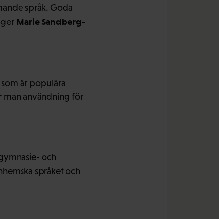
ämmande språk. Goda
Marie Sandberg-
säger
r som är populära
ar man användning för
m gymnasie- och
 inhemska språket och