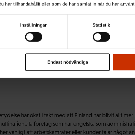
har tillhandahållit eller som de har samlat in när du har använt 
chef för utbildningsfrågor och arbetskraftspolitik på fac
Inställningar
Statistik
örtiden finns behov av språkkunskaper inom FFC:s brans
r än i andra. I nästan alla yrken är det bra att kunna lite 
Endast nödvändiga
a program och bruksanvisningar är på engelska, påpekar ha
delse har ökat i takt med att Finland har blivit allt mer i
er multinationella företag som har engelska som administr
her vanligt att arbetskamrater eller kunder talar något a