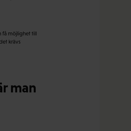
å möjlighet till
det krävs
är man