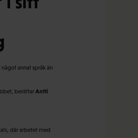
i sitt
g
 något annat språk än
Antti
obbet, berättar
ats, där arbetet med