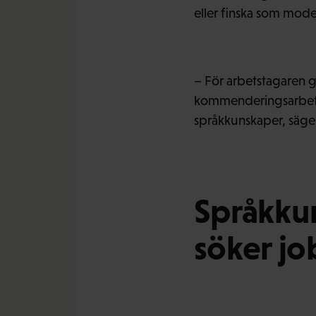
eller finska som mode
– För arbetstagaren g
kommenderingsarbete u
språkkunskaper, säge
Språkkun
söker jo