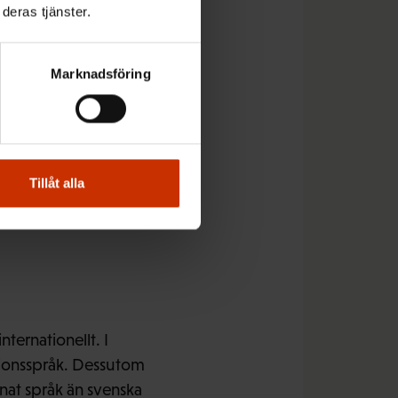
deras tjänster.
kcentralen FFC, och
Marknadsföring
cher.
engelska. Om inte annat
Tillåt alla
n.
nternationellt. I
ationsspråk. Dessutom
nnat språk än svenska