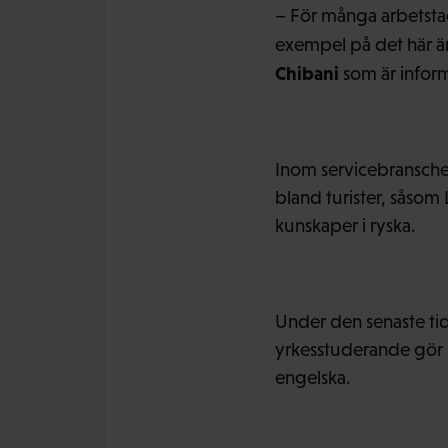
– För många arbetstag
exempel på det här är
Chibani
som är infor
Inom servicebranscher
bland turister, såsom
kunskaper i ryska.
Under den senaste tid
yrkesstuderande gör bl
engelska.