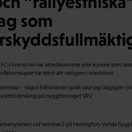
ch ”rallyestniska” 
ag som
rskyddsfullmäkti
C:s branscher har arbetskamrater eller kunder som talar
pråkkunskaper har blivit allt viktigare i arbetslivet.
 estniska – något främmande språk talar jag dagligen i j
kyddsfullmäktig på byggföretaget SRV.
rbetsplatsen vid terminal 2 på Helsingfors-Vanda flygpl