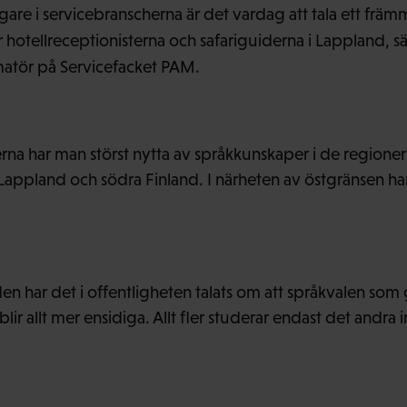
are i servicebranscherna är det vardag att tala ett fr
 hotellreceptionisterna och safariguiderna i Lappland, 
matör på Servicefacket PAM.
na har man störst nytta av språkkunskaper i de regione
 Lappland och södra Finland. I närheten av östgränsen h
en har det i offentligheten talats om att språkvalen so
ir allt mer ensidiga. Allt fler studerar endast det andra