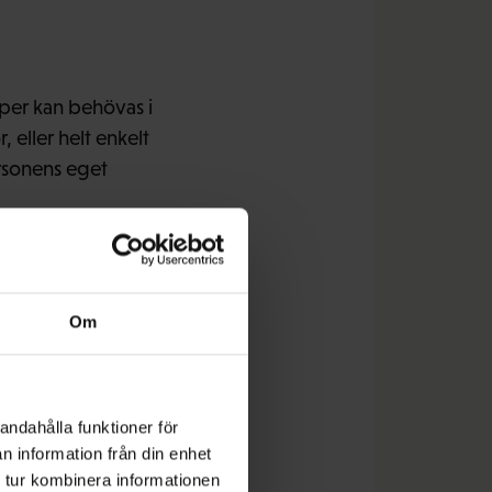
per kan behövas i
 eller helt enkelt
ersonens eget
Svaret är något annat
Om
andahålla funktioner för
rna. Också en del av
n information från din enhet
rätt god engelska.
 tur kombinera informationen