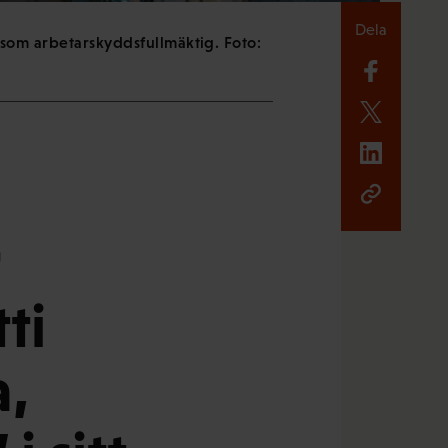
Dela
g som arbetarskyddsfullmäktig. Foto:
ti
a,