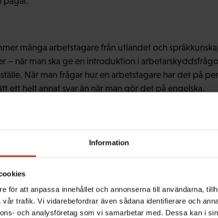
n pågår.
er många arbetstagare från utlandet och språkkunska
r – när man ska ge en introduktion i arbetarskyddsfrågor,
hställe. När man frågar hur en arbetstagare har det på p
tt ett helt annat svar än när man gör det på engelska.
kapa förtroende när man talar arbetstagarens eget språk. 
Information
ti Lehti.
cookies
e för att anpassa innehållet och annonserna till användarna, tillh
udsakligen med äldre arbetstagare från de baltiska lände
vår trafik. Vi vidarebefordrar även sådana identifierare och anna
a. Den yngre generationens estländare talar däremot en 
nnons- och analysföretag som vi samarbetar med. Dessa kan i sin