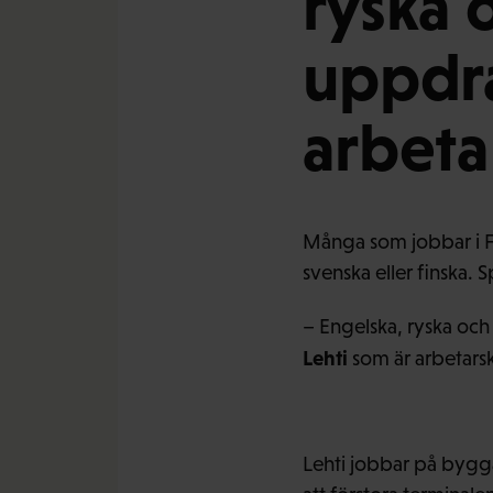
ryska o
uppdr
arbeta
Många som jobbar i FF
svenska eller finska. S
– Engelska, ryska och
Lehti
som är arbetars
Lehti jobbar på bygga