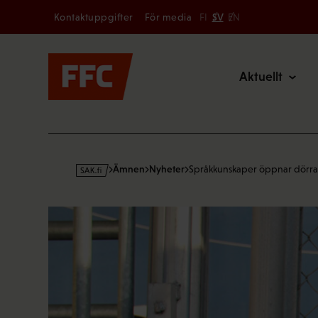
Secondary
Hoppa
Kontaktuppgifter
För media
FI
SV
EN
till
Main
innehållet
Aktuellt
s
Ämnen
Nyheter
Språkkunskaper öppnar dörra
a
k
·
f
i