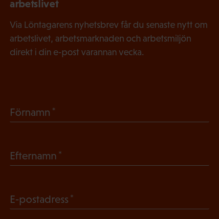
arbetslivet
Via Löntagarens nyhetsbrev får du senaste nytt om
arbetslivet, arbetsmarknaden och arbetsmiljön
direkt i din e-post varannan vecka.
(
Förnamn
O
b
(
Efternamn
l
O
i
b
g
(
E-postadress
l
a
O
i