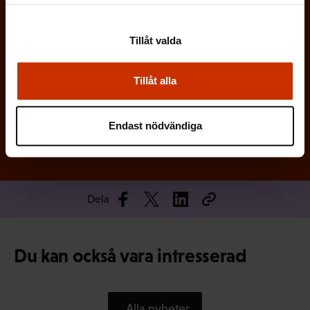
t
)
Tillåt valda
Tillåt alla
Prenumerera
Endast nödvändiga
Dela
Du kan också vara intresserad
Alla nyheter