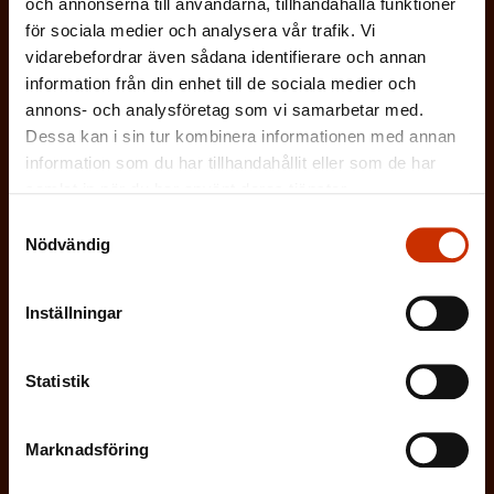
och annonserna till användarna, tillhandahålla funktioner
SVENSKA
FINSKA
för sociala medier och analysera vår trafik. Vi
vidarebefordrar även sådana identifierare och annan
information från din enhet till de sociala medier och
annons- och analysföretag som vi samarbetar med.
(
Jag godkänner att mina uppgifter sparas och
Dessa kan i sin tur kombinera informationen med annan
O
behandlas i enlighet med
information som du har tillhandahållit eller som de har
b
dataskyddsbeskrivningen för
FFC:s
samlat in när du har använt deras tjänster.
l
kommunikationsregister
*
Samtyckesval
i
Nödvändig
g
a
Inställningar
t
o
Statistik
r
i
s
Marknadsföring
k