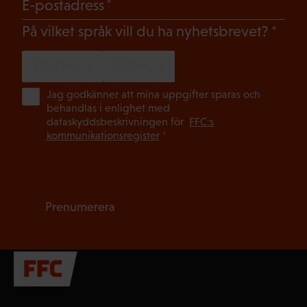
(Obligatoriskt)
E-postadress
(Oblig
På vilket språk vill du ha nyhetsbrevet?
SVENSKA
FINSKA
(Ob
Jag godkänner att mina uppgifter sparas och
behandlas i enlighet med
dataskyddsbeskrivningen för
FFC:s
kommunikationsregister
*
Prenumerera