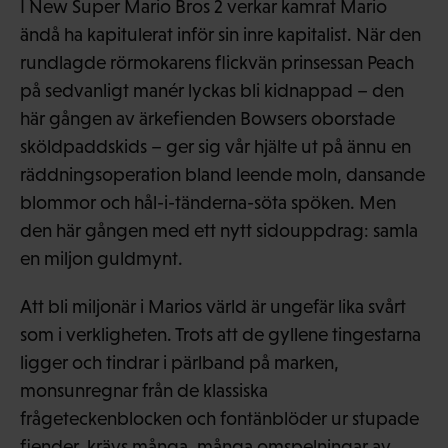
I New Super Mario Bros 2 verkar kamrat Mario
ändå ha kapitulerat inför sin inre kapitalist. När den
rundlagde rörmokarens flickvän prinsessan Peach
på sedvanligt manér lyckas bli kidnappad – den
här gången av ärkefienden Bowsers oborstade
sköldpaddskids – ger sig vår hjälte ut på ännu en
räddningsoperation bland leende moln, dansande
blommor och hål-i-tänderna-söta spöken. Men
den här gången med ett nytt sidouppdrag: samla
en miljon guldmynt.
Att bli miljonär i Marios värld är ungefär lika svårt
som i verkligheten. Trots att de gyllene tingestarna
ligger och tindrar i pärlband på marken,
monsunregnar från de klassiska
frågeteckenblocken och fontänblöder ur stupade
fiender, krävs många, många omspelningar av