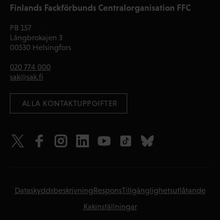
Finlands Fackförbunds Centralorganisation FFC
PB 157
Långbrokajen 3
00530 Helsingfors
020 774 000
sak@sak.fi
 ALLA KONTAKTUPPGIFTER
Dataskyddsbeskrivning
Respons
Tillgänglighetsutlåtande
Kakinställningar