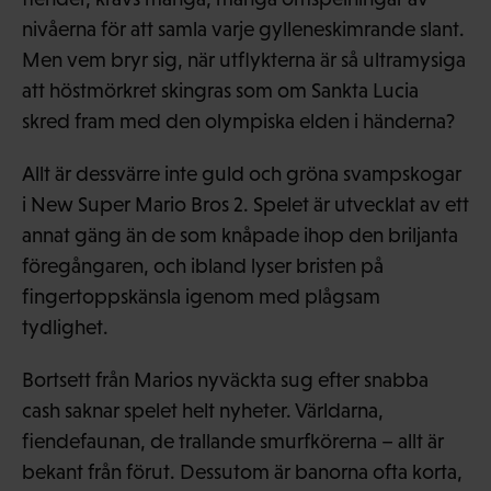
nivåerna för att samla varje gylleneskimrande slant.
Men vem bryr sig, när utflykterna är så ultramysiga
att höstmörkret skingras som om Sankta Lucia
skred fram med den olympiska elden i händerna?
Allt är dessvärre inte guld och gröna svampskogar
i New Super Mario Bros 2. Spelet är utvecklat av ett
annat gäng än de som knåpade ihop den briljanta
föregångaren, och ibland lyser bristen på
fingertoppskänsla igenom med plågsam
tydlighet.
Bortsett från Marios nyväckta sug efter snabba
cash saknar spelet helt nyheter. Världarna,
fiendefaunan, de trallande smurfkörerna – allt är
bekant från förut. Dessutom är banorna ofta korta,