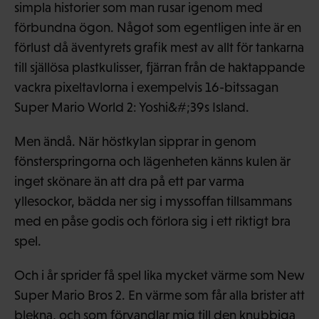
simpla historier som man rusar igenom med
förbundna ögon. Något som egentligen inte är en
förlust då äventyrets grafik mest av allt för tankarna
till själlösa plastkulisser, fjärran från de haktappande
vackra pixeltavlorna i exempelvis 16-bitssagan
Super Mario World 2: Yoshi&#;39s Island.
Men ändå. När höstkylan sipprar in genom
fönsterspringorna och lägenheten känns kulen är
inget skönare än att dra på ett par varma
yllesockor, bädda ner sig i myssoffan tillsammans
med en påse godis och förlora sig i ett riktigt bra
spel.
Och i år sprider få spel lika mycket värme som New
Super Mario Bros 2. En värme som får alla brister att
blekna, och som förvandlar mig till den knubbiga