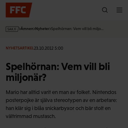
Hoppa
till
innehållet
s
Ämnen
Nyheter
Spelhörnan: Vem vill bli miljo…
a
k
·
23.10.2012 5:00
NYHETSARTIKEL
f
i
Spelhörnan: Vem vill bli
miljonär?
Mario har alltid varit en man av folket. Nintendos
posterpojke är själva stereotypen av en arbetare:
han klär sig i blåa snickarbyxor och bär stolt en
vältrimmad mustasch.