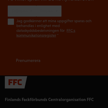
SVENSKA
FINSKA
(Ob
Jag godkänner att mina uppgifter sparas och
behandlas i enlighet med
dataskyddsbeskrivningen för
FFC:s
kommunikationsregister
*
Prenumerera
Finlands Fackförbunds Centralorganisation FFC