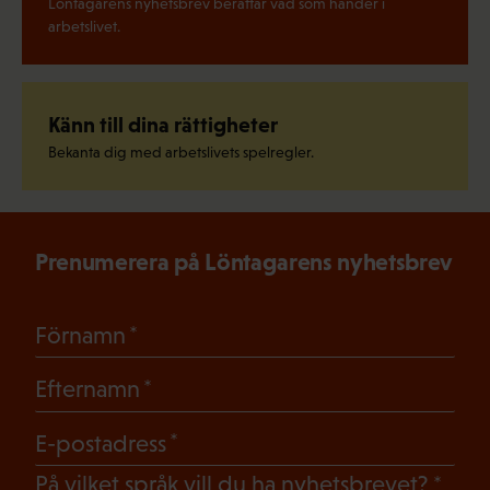
Löntagarens nyhetsbrev berättar vad som händer i
arbetslivet.
Känn till dina rättigheter
Bekanta dig med arbetslivets spelregler.
Prenumerera på Löntagarens nyhetsbrev
(Obligatoriskt)
Förnamn
(Obligatoriskt)
Efternamn
(Obligatoriskt)
E-postadress
(Oblig
På vilket språk vill du ha nyhetsbrevet?