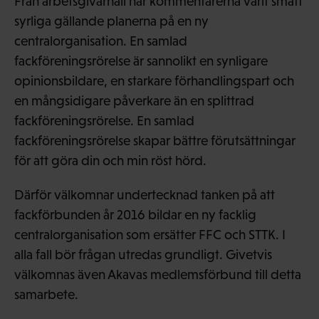
Från arbetsgivarhåll har kommentarerna varit smått
syrliga gällande planerna på en ny
centralorganisation. En samlad
fackföreningsrörelse är sannolikt en synligare
opinionsbildare, en starkare förhandlingspart och
en mångsidigare påverkare än en splittrad
fackföreningsrörelse. En samlad
fackföreningsrörelse skapar bättre förutsättningar
för att göra din och min röst hörd.
Därför välkomnar undertecknad tanken på att
fackförbunden år 2016 bildar en ny facklig
centralorganisation som ersätter FFC och STTK. I
alla fall bör frågan utredas grundligt. Givetvis
välkomnas även Akavas medlemsförbund till detta
samarbete.