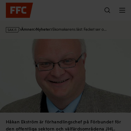
Hoppa
till
innehållet
s
Ämnen
Nyheter
Skomakarens läst: Facket ser o…
a
k
·
f
i
Håkan Ekström är förhandlingschef på Förbundet för
den offentliga sektorn och välfärdsområdena JHL.