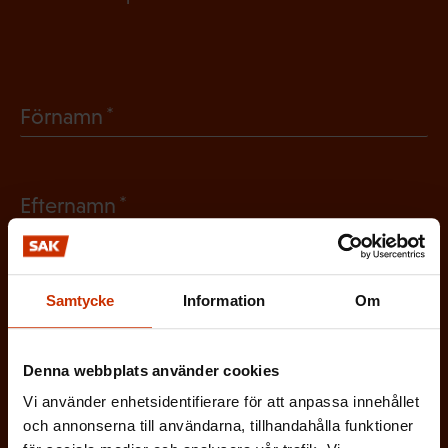
(
Förnamn
O
b
(
Efternamn
l
O
i
b
g
(
E-postadress
l
Samtycke
Information
Om
a
O
i
t
b
g
Vilken eller vilka av dessa beskriver dig
Denna webbplats använder cookies
o
l
a
bäst?
Vi använder enhetsidentifierare för att anpassa innehållet
r
i
och annonserna till användarna, tillhandahålla funktioner
t
i