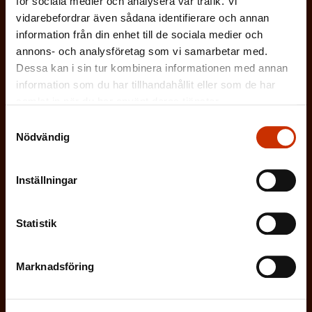
för sociala medier och analysera vår trafik. Vi
g
FÖRTROENDEMAN
o
s
vidarebefordrar även sådana identifierare och annan
a
r
information från din enhet till de sociala medier och
k
ARBETARSKYDDSFULLMÄKTIG
t
annons- och analysföretag som vi samarbetar med.
i
t
Dessa kan i sin tur kombinera informationen med annan
o
s
JOBBAR INOM FACKET
information som du har tillhandahållit eller som de har
)
r
samlat in när du har använt deras tjänster.
k
i
ARBETSGIVARREPRESENTANT
Samtyckesval
t
Nödvändig
s
)
I ÖVRIGT INTRESSERAD AV ARBETSLIVET
k
Inställningar
t
)
På vilket språk vill du ha nyhetsbrevet?
Statistik
SVENSKA
FINSKA
Marknadsföring
(
Jag godkänner att mina uppgifter sparas och