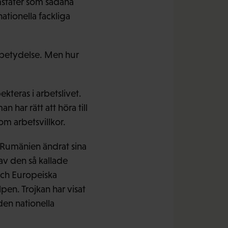
mstater som sådana
tionella fackliga
 betydelse. Men hur
kteras i arbetslivet.
n har rätt att höra till
 om arbetsvillkor.
 Rumänien ändrat sina
av den så kallade
och Europeiska
pen. Trojkan har visat
 den nationella