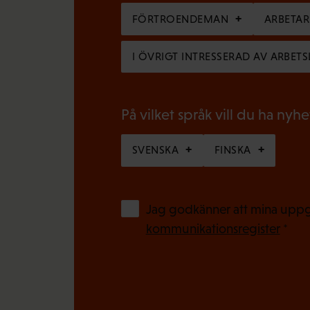
a
i
FÖRTROENDEMAN
ARBETA
t
g
o
I ÖVRIGT INTRESSERAD AV ARBETS
a
r
t
i
o
På vilket språk vill du ha nyh
s
r
k
SVENSKA
FINSKA
i
t
s
)
k
Jag godkänner att mina uppgi
t
kommunikationsregister
*
)