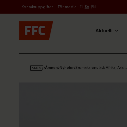
Secondary
Hoppa
Kontaktuppgifter
För media
FI
SV
EN
till
Main
innehållet
Aktuellt
s
Ämnen
Nyheter
Skomakarens läst: Afrika, Asie
a
k
·
f
i