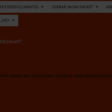
a
RSKYDDSFULLMÄKTIG
JOBBAR INOM FACKET
AR
t
o
LIVET
r
i
etsbrevet?
s
k
t
)
fter sparas och behandlas i enlighet med dataskyddsbe