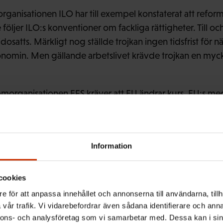
organisationen ILO har till exempel konstaterat att refo
öljer ILO:s konventioner om fackliga rättigheter. Till oc
sidosatts. Märkligt nog ställde trojkan ingen tidsfrist för n
onomin. Men gällande arbetslivet krävde trojkan en mycke
amorganisationen EFS kräver att EU ändrar kurs. EU:s m
nnat Europeiska kommissionen, borde betydligt mer än hit
r de grundläggande rättigheterna och arbetsmarknadspa
Information
kan resten av världen tolka det som att man endast har
eterna under goda tider. Hur kan man rättfärdiga detta 
cookies
v EU finns länder som till exempel Vitryssland som gärna
e för att anpassa innehållet och annonserna till användarna, tillh
heterna.
vår trafik. Vi vidarebefordrar även sådana identifierare och anna
nnons- och analysföretag som vi samarbetar med. Dessa kan i sin