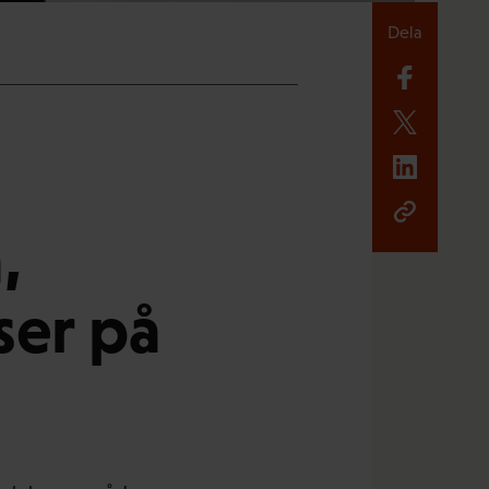
Dela
,
ser på