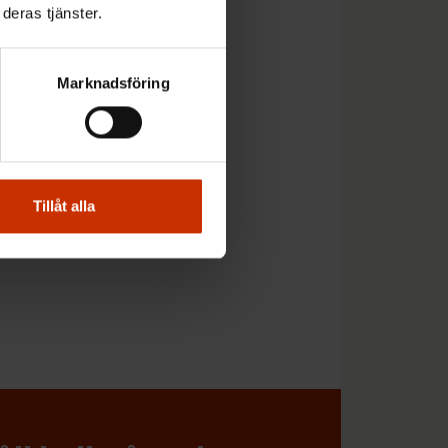
t EU beaktar och
deras tjänster.
l. En sådan diskussion
tta att betona under
Marknadsföring
Tillåt alla