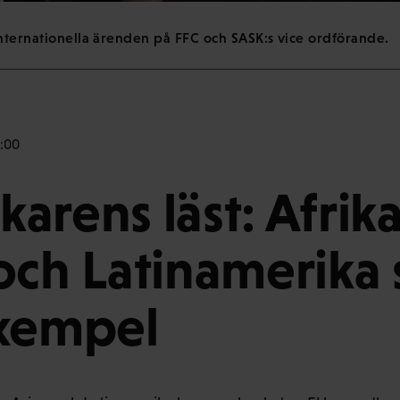
internationella ärenden på FFC och SASK:s vice ordförande.
6:00
arens läst: Afrika
och Latinamerika 
exempel