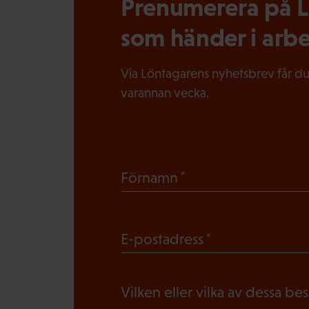
Prenumerera på Lö
som händer i arbe
Via Löntagarens nyhetsbrev får du
varannan vecka.
(
Förnamn
O
b
(
E-postadress
l
O
i
b
g
Vilken eller vilka av dessa be
l