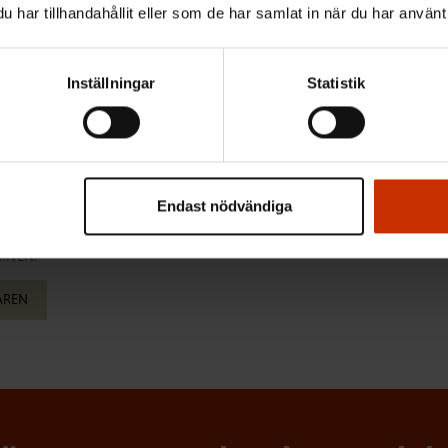
r har ratificerat ILO:s kärnkonventioner. Vi ska kräva at
har tillhandahållit eller som de har samlat in när du har använt 
ationella ansvar dess medlemsländer har förbundit sig til
ram inför Europaparlamentsvalet nästa år och sedan fortsä
Inställningar
Statistik
kommissionens femårsperiod!
nen
Endast nödvändiga
MNEN:
AREN