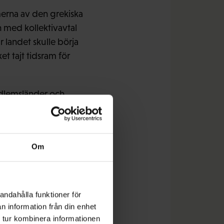
rmerna av den grekiska
h med kollektivavtal
är landet skulle börja
t tajt tidsram för
edlemsländer och
tills visa att man
rternas autonomi i
Om
 råd med de
internationellt?
 skulle glömma de
andahålla funktioner för
n information från din enhet
 tur kombinera informationen