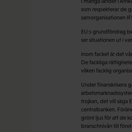
I många länder i Afri
som respekterar de gr
samorganisationen IFS
EU:s grundfördrag be
ser situationen ut i ve
Inom facket är det vår
De fackliga rättigheter
vilken facklig organisa
Under finanskrisens 
arbetsmarknadssystem 
trojkan, det vill säg
centralbanken. Förändr
grönt ljus för att de 
branschnivån till före