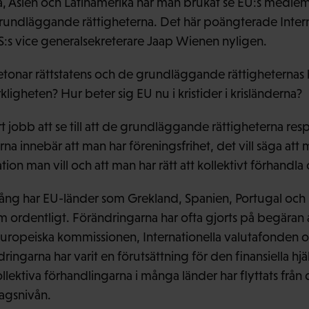
ka, Asien och Latinamerika har man brukat se EU:s medle
undläggande rättigheterna. Det här poängterade Interna
:s vice generalsekreterare Jaap Wienen nyligen.
tonar rättstatens och de grundläggande rättigheternas
rkligheten? Hur beter sig EU nu i kristider i krisländerna?
t jobb att se till att de grundläggande rättigheterna respe
na innebär att man har föreningsfrihet, det vill säga att ma
tion man vill och att man har rätt att kollektivt förhandla
gång har EU-länder som Grekland, Spanien, Portugal och
ordentligt. Förändringarna har ofta gjorts på begäran 
a Europeiska kommissionen, Internationella valutafonden 
ingarna har varit en förutsättning för den finansiella hjäl
kollektiva förhandlingarna i många länder har flyttats från
tagsnivån.