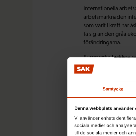
Internationella arbets
arbetsmarknaden inte f
som varit i kraft har å
ta sig an den gråa ek
förändringarna.
Europeiska fackliga s
institutioner, bland a
verkligen respektera
krisländerna.
Samtycke
Om detta inte händer 
grundläggande rättigh
Denna webbplats använder 
Alldeles i närheten a
Vi använder enhetsidentifierar
grundläggande rättig
sociala medier och analysera 
till de sociala medier och a