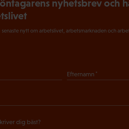
ntagarens nyhetsbrev och hål
tslivet
 senaste nytt om arbetslivet, arbetsmarknaden och arbets
(
Efternamn
O
b
l
i
g
skriver dig bäst?