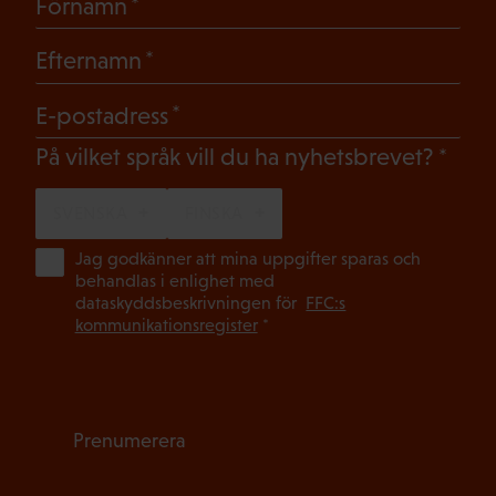
(Obligatoriskt)
Förnamn
(Obligatoriskt)
Efternamn
(Obligatoriskt)
E-postadress
(Oblig
På vilket språk vill du ha nyhetsbrevet?
SVENSKA
FINSKA
(Ob
Jag godkänner att mina uppgifter sparas och
behandlas i enlighet med
dataskyddsbeskrivningen för
FFC:s
kommunikationsregister
*
Prenumerera