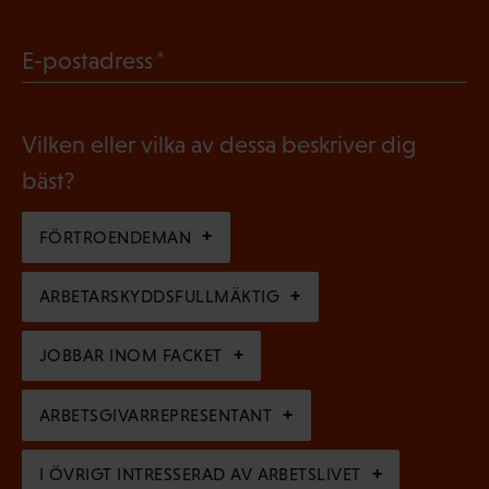
i
b
g
(
E-postadress
l
a
O
i
t
b
g
Vilken eller vilka av dessa beskriver dig
o
l
a
bäst?
r
i
t
i
g
FÖRTROENDEMAN
o
s
a
r
k
ARBETARSKYDDSFULLMÄKTIG
t
i
t
o
s
JOBBAR INOM FACKET
)
r
k
i
ARBETSGIVARREPRESENTANT
t
s
)
I ÖVRIGT INTRESSERAD AV ARBETSLIVET