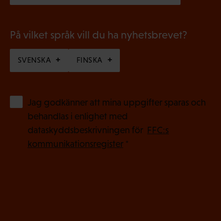
k
t
)
På vilket språk vill du ha nyhetsbrevet?
SVENSKA
FINSKA
(
Jag godkänner att mina uppgifter sparas och
O
behandlas i enlighet med
b
dataskyddsbeskrivningen för
FFC:s
l
kommunikationsregister
*
i
g
a
t
o