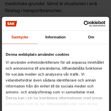
medicinska grunder. Sämst är situationen i små
företag i transportbranschen.
Det är också främst chaufförer som löper större risk
att råka ut för olycksfall i arbetet på grund av
Samtycke
Information
Om
skiftjobb.
Denna webbplats använder cookies
Vi använder enhetsidentifierare för att anpassa innehållet
– På natten är risken för trafikolyckor tiofaldig.
och annonserna till användarna, tillhandahålla funktioner
för sociala medier och analysera vår trafik. Vi
Inom industrin, där uppgifterna ofta är
vidarebefordrar även sådana identifierare och annan
information från din enhet till de sociala medier och
automatiserade, är inte olycksrisken så mycket
annons- och analysföretag som vi samarbetar med.
större på natten än på dagen.
Dessa kan i sin tur kombinera informationen med annan
information som du har tillhandahållit eller som de har
samlat in när du har använt deras tjänster.