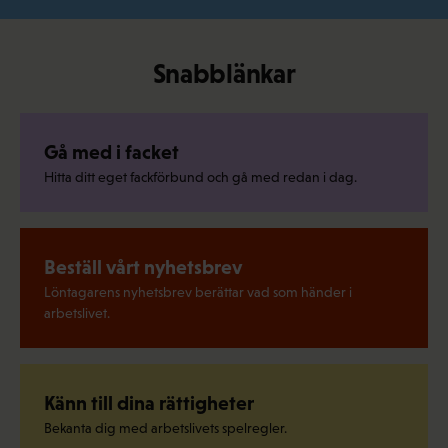
Snabblänkar
Gå med i facket
Hitta ditt eget fackförbund och gå med redan i dag.
Beställ vårt nyhetsbrev
Löntagarens nyhetsbrev berättar vad som händer i
arbetslivet.
Känn till dina rättigheter
Bekanta dig med arbetslivets spelregler.