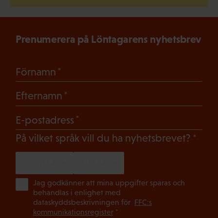
Prenumerera på Löntagarens nyhetsbrev
(Obligatoriskt)
Förnamn
(Obligatoriskt)
Efternamn
(Obligatoriskt)
E-postadress
(Oblig
På vilket språk vill du ha nyhetsbrevet?
SVENSKA
FINSKA
(Ob
Jag godkänner att mina uppgifter sparas och
behandlas i enlighet med
dataskyddsbeskrivningen för
FFC:s
kommunikationsregister
*