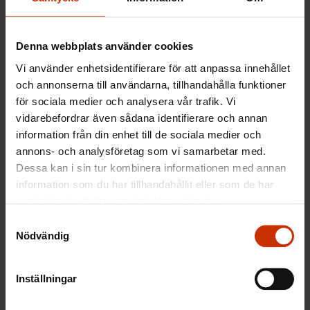
– FFC anser att de arbetslösa själva borde få
bestämma över sina studier. Det skulle vara en bra
Denna webbplats använder cookies
och tydlig förbättring, säger Pirjo Väänänen.
Vi använder enhetsidentifierare för att anpassa innehållet
och annonserna till användarna, tillhandahålla funktioner
för sociala medier och analysera vår trafik. Vi
vidarebefordrar även sådana identifierare och annan
Veera Luoma-aho/Toimitus
information från din enhet till de sociala medier och
annons- och analysföretag som vi samarbetar med.
Dessa kan i sin tur kombinera informationen med annan
information som du har tillhandahållit eller som de har
Danmark satsar stort på tjänster för arbetslösa –
samlat in när du har använt deras tjänster.
”lönsam investering”
Samtyckesval
Nödvändig
MER FRÅN RELATERADE ÄMNEN:
Inställningar
ARBETSLÖSHET