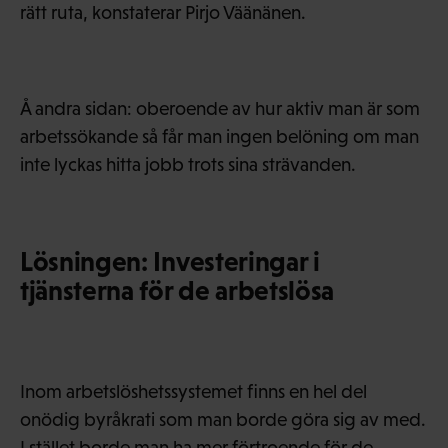
rätt ruta, konstaterar Pirjo Väänänen.
Å andra sidan: oberoende av hur aktiv man är som
arbetssökande så får man ingen belöning om man
inte lyckas hitta jobb trots sina strävanden.
Lösningen: Investeringar i
tjänsterna för de arbetslösa
Inom arbetslöshetssystemet finns en hel del
onödig byråkrati som man borde göra sig av med.
I stället borde man ha mer förtroende för de