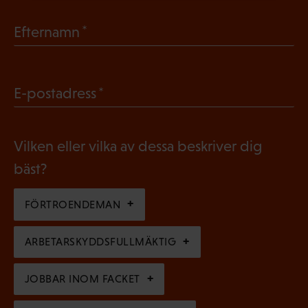
b
(
Efternamn
l
O
i
b
g
(
E-postadress
l
a
O
i
t
b
g
Vilken eller vilka av dessa beskriver dig
o
l
a
bäst?
r
i
t
i
g
FÖRTROENDEMAN
o
s
a
r
k
ARBETARSKYDDSFULLMÄKTIG
t
i
t
o
s
JOBBAR INOM FACKET
)
r
k