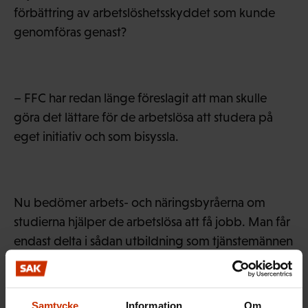
förbättring av arbetslöshetsskyddet som kunde
genomföras genast?
– FFC har redan länge föreslagit att man skulle
göra det lättare för de arbetslösa att studera på
eget initiativ och som bisyssla.
Nu bedömer arbets- och näringsbyråerna om
studierna hjälper de arbetslösa att få jobb. Man får
endast delta i sådan utbildning som tjänstemännen
anser att man kan ha nytta av när man söker jobb.
Samtycke
Information
Om