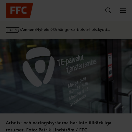
Hoppa
till
innehållet
s
Ämnen
Nyheter
Så här görs arbetslöshetsskydd…
a
k
·
f
i
Arbets- och näringsbyråerna har inte tillräckliga
resurser. Foto: Patrik Lindström / FFC