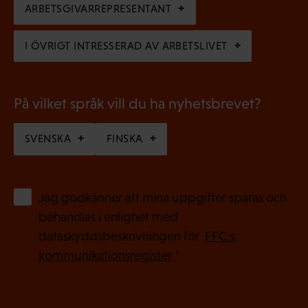
i
ARBETSGIVARREPRESENTANT
t
s
)
I ÖVRIGT INTRESSERAD AV ARBETSLIVET
k
t
)
På vilket språk vill du ha nyhetsbrevet?
SVENSKA
FINSKA
(
Jag godkänner att mina uppgifter sparas och
O
behandlas i enlighet med
b
dataskyddsbeskrivningen för
FFC:s
l
kommunikationsregister
*
i
g