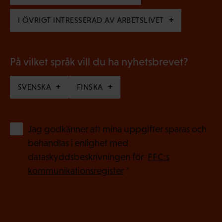
s
)
I ÖVRIGT INTRESSERAD AV ARBETSLIVET
k
t
)
På vilket språk vill du ha nyhetsbrevet?
SVENSKA
FINSKA
(
Jag godkänner att mina uppgifter sparas och
O
behandlas i enlighet med
b
dataskyddsbeskrivningen för
FFC:s
l
kommunikationsregister
*
i
g
a