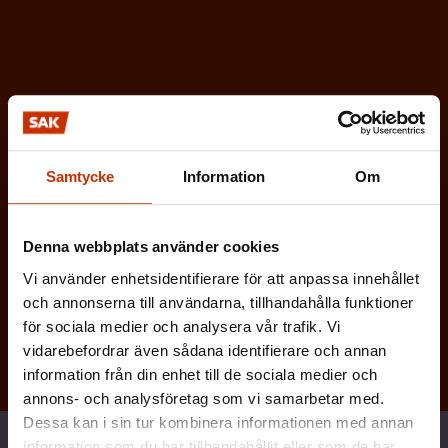
t
o
r
i
s
k
t
Samtycke
Information
Om
)
Denna webbplats använder cookies
Vi använder enhetsidentifierare för att anpassa innehållet
Prenumerera
och annonserna till användarna, tillhandahålla funktioner
för sociala medier och analysera vår trafik. Vi
vidarebefordrar även sådana identifierare och annan
information från din enhet till de sociala medier och
annons- och analysföretag som vi samarbetar med.
Dessa kan i sin tur kombinera informationen med annan
Dela
information som du har tillhandahållit eller som de har