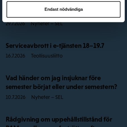
Information om arbetslivets spelregler
Endast nödvändiga
på 25 språk
Nyheter – SEL
29.7.2026
Serviceavbrott i e-tjänsten 18–19.7
Teollisuusliitto
16.7.2026
Vad händer om jag insjuknar före
semester börjat eller under semestern?
Nyheter – SEL
10.7.2026
Rådgivning om uppehållstillstånd för