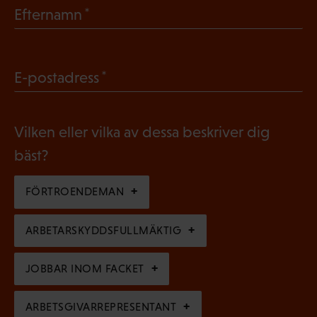
(
Efternamn
l
O
i
b
g
(
E-postadress
l
a
O
i
t
b
g
Vilken eller vilka av dessa beskriver dig
o
l
a
bäst?
r
i
t
i
g
FÖRTROENDEMAN
o
s
a
r
k
ARBETARSKYDDSFULLMÄKTIG
t
i
t
o
s
JOBBAR INOM FACKET
)
r
k
i
ARBETSGIVARREPRESENTANT
t