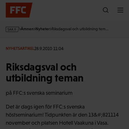
Hoppa
till
innehållet
s
Ämnen
Nyheter
Riksdagsval och utbildning tem…
a
k
·
28.9.2010 11:04
NYHETSARTIKEL
f
i
Riksdagsval och
utbildning teman
på FFC:s svenska seminarium
Det är dags igen för FFC:s svenska
höstseminarium! Tidpunkten är den 13&#;821114
november och platsen Hotell Vaakuna i Vasa.