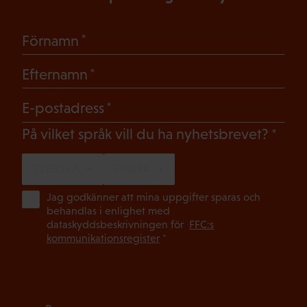
(Obligatoriskt)
Förnamn
(Obligatoriskt)
Efternamn
(Obligatoriskt)
E-postadress
(Oblig
På vilket språk vill du ha nyhetsbrevet?
SVENSKA
FINSKA
(Ob
Jag godkänner att mina uppgifter sparas och
behandlas i enlighet med
dataskyddsbeskrivningen för
FFC:s
kommunikationsregister
*