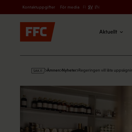
Secondary
Hoppa
Kontaktuppgifter
För media
FI
SV
EN
till
Main
innehållet
Aktuellt
s
Ämnen
Nyheter
Regeringen vill låta uppsägn
a
k
·
f
i