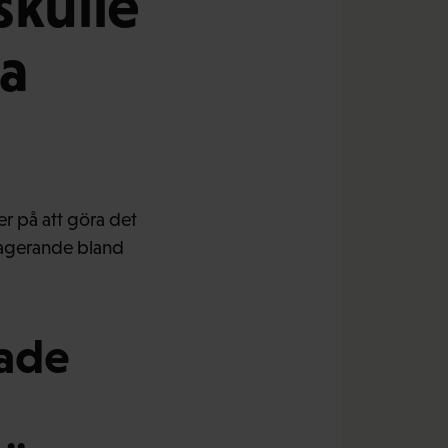
 skulle
ga
er på att göra det
t agerande bland
rade