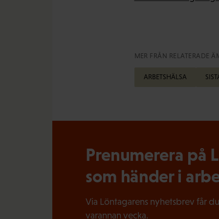
MER FRÅN RELATERADE Ä
ARBETSHÄLSA
SIS
Prenumerera på Lö
som händer i arbe
Via Löntagarens nyhetsbrev får du
varannan vecka.