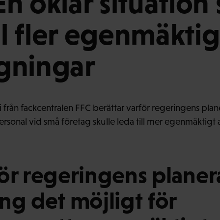
 En oklar situation
ill fler egenmäkti
gningar
vi från fackcentralen FFC berättar varför regeringens plan
personal vid små företag skulle leda till mer egenmäktig
ör regeringens plane
ng det möjligt för