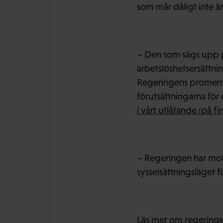
som mår dåligt inte ä
– Den som sägs upp p
arbetslöshetsersättni
Regeringens promemori
förutsättningarna för
i vårt utlåtande (på fi
– Regeringen har mot
sysselsättningsläget 
Läs mer om regeringe