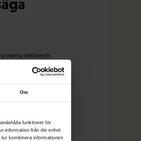
säga
runderna definierats
Om
ormas genom framtida
preciseras först efter
andahålla funktioner för
n information från din enhet
 tur kombinera informationen