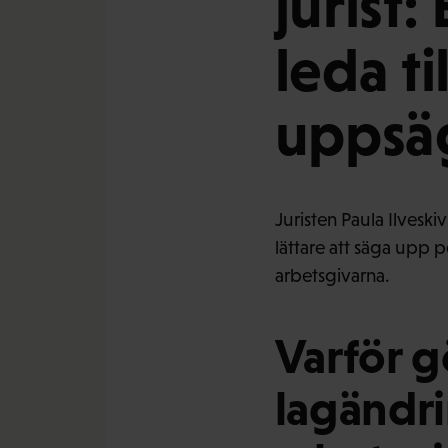
jurist:
leda t
uppsä
Juristen Paula Ilveski
lättare att säga upp 
arbetsgivarna.
Varför g
lagändri