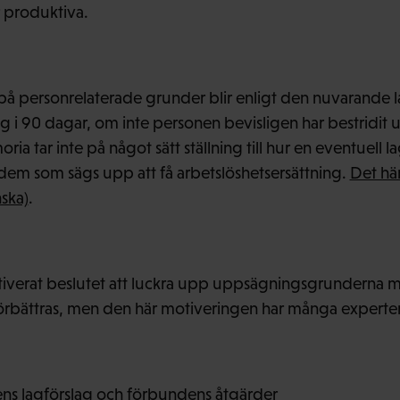
r produktiva.
å personrelaterade grunder blir enligt den nuvarande 
ng i 90 dagar, om inte personen bevisligen har bestridi
a tar inte på något sätt ställning till hur en eventuell 
 dem som sägs upp att få arbetslöshetsersättning.
Det här
nska)
.
iverat beslutet att luckra upp uppsägningsgrunderna m
förbättras, men den här motiveringen har många experter 
ns lagförslag och förbundens åtgärder