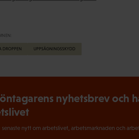
MNEN:
TA DROPPEN
UPPSÄGNINGSSKYDD
ntagarens nyhetsbrev och hål
tslivet
 senaste nytt om arbetslivet, arbetsmarknaden och arbets