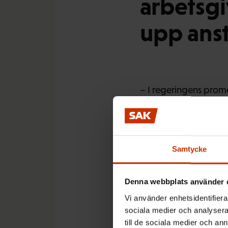
arbetsgi
upp anst
– I regeringens prome
exakt.
Samtycke
– I stället konstater
rättspraxis. I prakti
att man har bestridit
Denna webbplats använder 
Vi använder enhetsidentifierar
sociala medier och analysera 
till de sociala medier och a