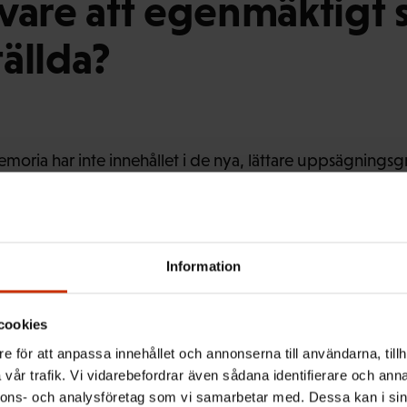
vare att egenmäktigt 
ällda?
moria har inte innehållet i de nya, lättare uppsägningsg
Information
ar man i promemorian att innehållet i lagen kommer att f
ken betyder det här att uppsägningsgrunderna kommer att 
 uppsägningarna och domstolarna har behandlat fallen.
cookies
e för att anpassa innehållet och annonserna till användarna, tillh
vår trafik. Vi vidarebefordrar även sådana identifierare och anna
nnons- och analysföretag som vi samarbetar med. Dessa kan i sin