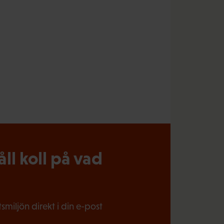
l koll på vad
miljön direkt i din e-post