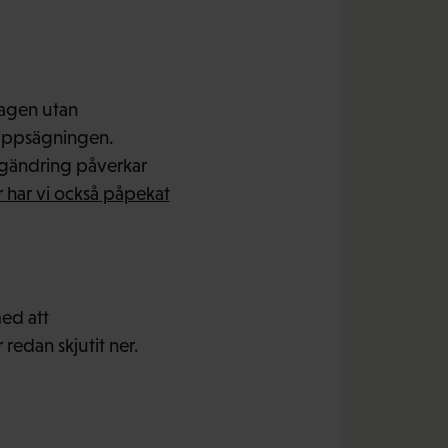
lagen utan
t uppsägningen.
lagändring påverkar
 har vi också påpekat
ed att
redan skjutit ner.