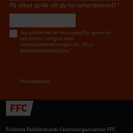
(Oblig
På vilket språk vill du ha nyhetsbrevet?
SVENSKA
FINSKA
(Ob
Jag godkänner att mina uppgifter sparas och
behandlas i enlighet med
dataskyddsbeskrivningen för
FFC:s
kommunikationsregister
*
Prenumerera
Finlands Fackförbunds Centralorganisation FFC