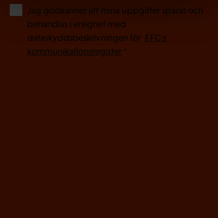
(
Jag godkänner att mina uppgifter sparas och
O
behandlas i enlighet med
b
dataskyddsbeskrivningen för
FFC:s
l
kommunikationsregister
*
i
g
a
t
o
r
i
s
k
t
)