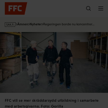
Hoppa
till
innehållet
s
Ämnen
Nyheter
Regeringen borde nu koncentrer…
a
k
·
f
i
FFC vill se mer skräddarsydd utbildning i samarbete
med arbetsgivarna. Foto: Gorilla