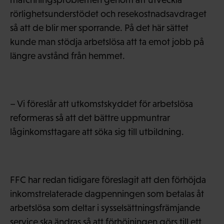
rörlighetsunderstödet och resekostnadsavdraget
så att de blir mer sporrande. På det här sättet
kunde man stödja arbetslösa att ta emot jobb på
längre avstånd från hemmet.
– Vi föreslår att utkomstskyddet för arbetslösa
reformeras så att det bättre uppmuntrar
låginkomsttagare att söka sig till utbildning.
FFC har redan tidigare föreslagit att den förhöjda
inkomstrelaterade dagpenningen som betalas åt
arbetslösa som deltar i sysselsättningsfrämjande
service ska ändras så att förhöjningen görs till ett