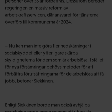
personer över 55 år förbättras. Dessutom bereder
regeringen en massiv reform av
arbetskraftsservicen, där ansvaret för tjänsterna
överförs till kommunerna år 2024.
– Nu kan man inte göra fler nedskärningar i
socialskyddet eller ytterligare skärpa
skyldigheterna för dem som är arbetslösa. I stället
för nya försämringar behövs metoder för att
förbättra förutsättningarna för de arbetslösa att få
jobb, betonar Siekkinen.
Enligt Siekkinen borde man också avhjälpa
matchningsproblemen genom att utveckla