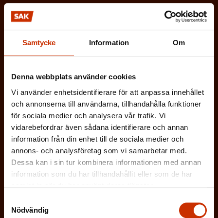
direkt i din e-post varannan vecka.
Samtycke
Information
Om
(
Förnamn
Denna webbplats använder cookies
O
Vi använder enhetsidentifierare för att anpassa innehållet
b
och annonserna till användarna, tillhandahålla funktioner
(
Efternamn
l
för sociala medier och analysera vår trafik. Vi
O
vidarebefordrar även sådana identifierare och annan
i
information från din enhet till de sociala medier och
b
g
annons- och analysföretag som vi samarbetar med.
(
E-postadress
l
a
Dessa kan i sin tur kombinera informationen med annan
O
i
information som du har tillhandahållit eller som de har
t
b
samlat in när du har använt deras tjänster.
g
Vilken eller vilka av dessa beskriver dig
o
l
Samtyckesval
a
bäst?
r
Nödvändig
i