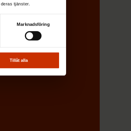
deras tjänster.
i
g
a
Marknadsföring
t
o
r
i
Tillåt alla
s
k
t
)