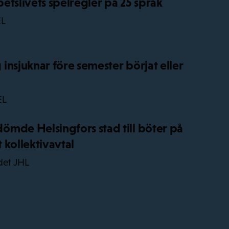
etslivets spelregler på 25 språk
EL
insjuknar före semester börjat eller
EL
mde Helsingfors stad till böter på
 kollektivavtal
det JHL