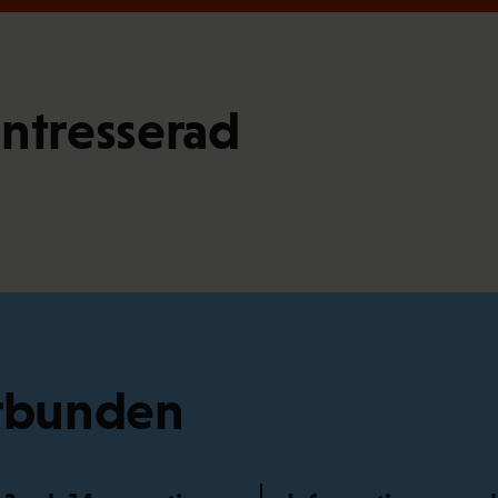
intresserad
örbunden