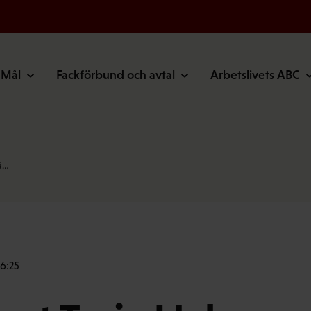
Mål
Fackförbund och avtal
Arbetslivets ABC
så…
16:25