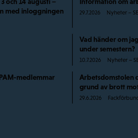
 3 och 14 augusti –
Information om arb
em med inloggningen
Nyheter – S
29.7.2026
Vad händer om jag 
under semestern?
Nyheter – S
10.7.2026
ör PAM-medlemmar
Arbetsdomstolen dö
grund av brott mot
Fackförbun
29.6.2026