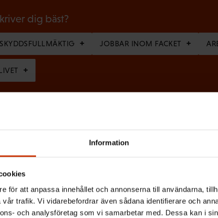
i
g
skriver dig bäst?
a
RSKYDDSFULLMÄKTIG
JOBBAR INOM FACKET
AR
t
o
LIVET
r
i
etsbrevet?
s
k
Information
t
)
cookies
fter sparas och behandlas i enlighet med dataskyddsbe
e för att anpassa innehållet och annonserna till användarna, tillh
vår trafik. Vi vidarebefordrar även sådana identifierare och anna
nnons- och analysföretag som vi samarbetar med. Dessa kan i sin