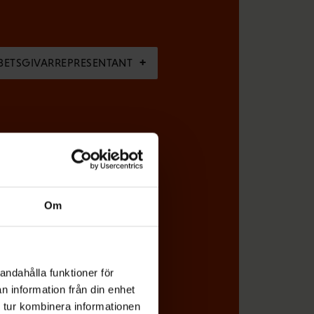
BETSGIVARREPRESENTANT
Om
(
skrivningen för
FFC:s
O
andahålla funktioner för
n information från din enhet
b
 tur kombinera informationen
l