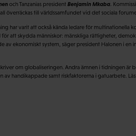
nen
Benjamin Mkaba
och Tanzanias president
. Kommissi
all överräckas till världssamfundet vid det sociala forume
ing har varit att också kända ledare för multinationella 
ill för att skydda människor: mänskliga rättigheter, demokr
 av ekonomiskt system, säger president Halonen i en in
kriver om globaliseringen. Andra ämnen i tidningen är 
n av handikappade samt riskfaktorerna i gatuarbete. Lä