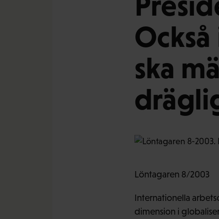
Presid
Också 
ska män
dräglig
Löntagaren 8/2003
Internationella arbet
dimension i globalise