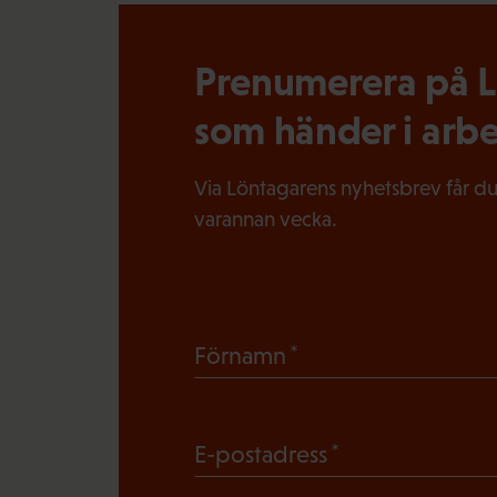
Prenumerera på Lö
som händer i arbe
Via Löntagarens nyhetsbrev får du
varannan vecka.
(
Förnamn
O
b
(
E-postadress
l
O