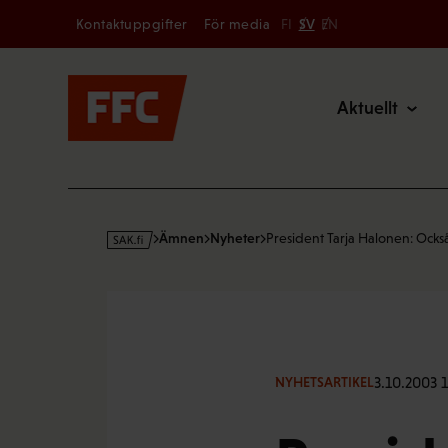
Secondary
Hoppa
Kontaktuppgifter
För media
FI
SV
EN
till
Main
innehållet
Aktuellt
s
Ämnen
Nyheter
President Tarja Halonen: Ock
a
k
·
f
i
3.10.2003 
NYHETSARTIKEL