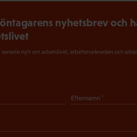
ntagarens nyhetsbrev och hål
tslivet
 senaste nytt om arbetslivet, arbetsmarknaden och arbets
(
Efternamn
O
b
l