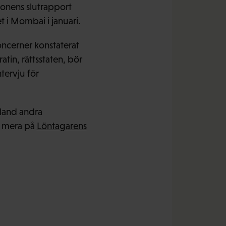
onens slutrapport
t i Mombai i januari.
koncerner konstaterat
atin, rättsstaten, bör
tervju för
bland andra
s mera på
Löntagarens