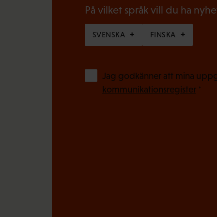
o
På vilket språk vill du ha nyh
s
r
k
SVENSKA
FINSKA
i
t
s
)
k
Jag godkänner att mina uppgi
t
kommunikationsregister
*
)