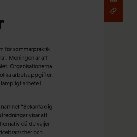
r
m för sommarpraktik
na”. Meningen är att
alet. Organisationerna
lika arbetsuppgifter,
lämpligt arbete i
r namnet ”Bekanta dig
tredningar visar att
ternativ då de väljer
vicebranscher och