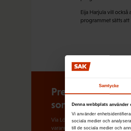
Eija Harjula vill ocks
programmet sätts att 
Samtycke
Prenumerera på Lö
som händer i arbe
Denna webbplats använder 
Vi använder enhetsidentifierar
Via Löntagarens nyhetsbrev får du
sociala medier och analysera 
varannan vecka.
till de sociala medier och a