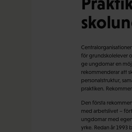
Prakti
skolun
Centralorganisatione
för grundskolelever o
ge ungdomar en möjlig
rekommenderar att sk
personalstruktur, sam
praktiken. Rekommen
Den första rekommend
med arbetslivet – för
ungdomar med egen erf
yrke. Redan år 1993 b