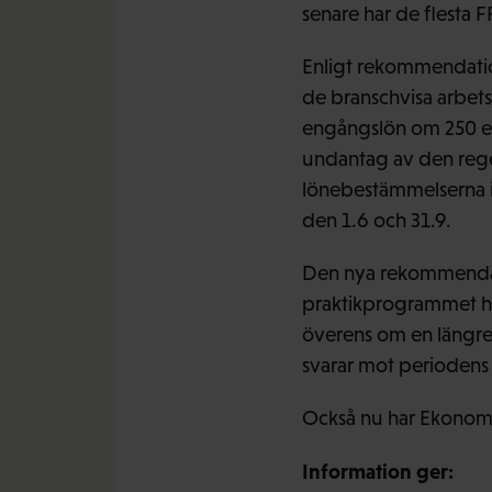
senare har de flesta 
Enligt rekommendatio
de branschvisa arbets
engångslön om 250 eu
undantag av den regel
lönebestämmelserna i 
den 1.6 och 31.9.
Den nya rekommendati
praktikprogrammet har
överens om en längre 
svarar mot periodens
Också nu har Ekonomi
Information ger: