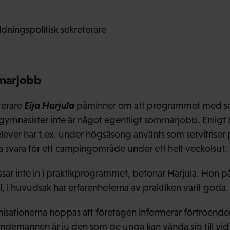
ldningspolitisk sekreterare
mmarjobb
Eija Harjula
terare
påminner om att programmet med so
ymnasister inte är något egentligt sommarjobb. Enligt Ha
olelever har t.ex. under högsäsong använts som servitrise
ma svara för ett campingområde under ett helt veckolsut.
sar inte in i praktikprogrammet, betonar Harjula. Hon p
ll, i huvudsak har erfarenheterna av praktiken varit goda.
isationerna hoppas att företagen informerar förtroen
demannen är ju den som de unga kan vända sig till vi