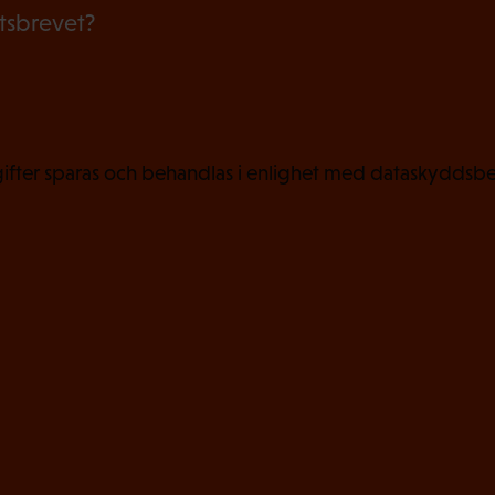
etsbrevet?
s
k
t
)
fter sparas och behandlas i enlighet med dataskyddsbe