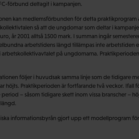
FFC-förbund deltagit i kampanjen.
nen kan medlemsförbunden för detta praktikprogram a
kollektivtalen så att de ungdomar som deltar i kampanjen
ro, år 2001 alltså 1500 mark. I summan ingår semestere
bundna arbetstidens längd tillämpas inte arbetstiden el
arbetskollektivavtalet på ungdomarna. Praktikperioden 
onen följer i huvudsak samma linje som de tidigare me
 höjts. Praktikperioden är fortfarande två veckor. Ifa
period – såsom tidigare skett inom vissa branscher – höj
 längd.
ska informationsbyrån gjort upp ett modellprogram för