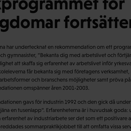
kprogrammet för
gdomar fortsätte
rna har undertecknat en rekommendation om ett progra
ch gymnasister, ”Bekanta dig med arbetslivet och förtjä
het att skaffa sig erfarenhet av arbetslivet inför yrkesv
oleleverna får bekanta sig med företagens verksamhet, o
arbetsformer och branschens möjligheter samt pröva på 
dationen omspänner åren 2001-2003.
ationen gavs för industrin 1992 och den gick då unde
tjäna en tusenlapp”. Erfarenheterna är i huvudsak goda: u
arenhet av industriarbete ser det som ett positivare al
reddades sommarpraktikjobbet till att omfatta vissa ser