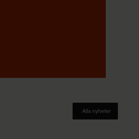
s
k
t
)
Alla nyheter