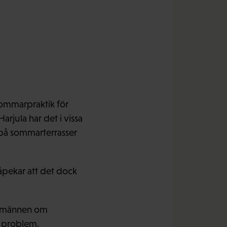
mmarpraktik för
rjula har det i vissa
r på sommarterrasser
åpekar att det dock
demännen om
d problem.