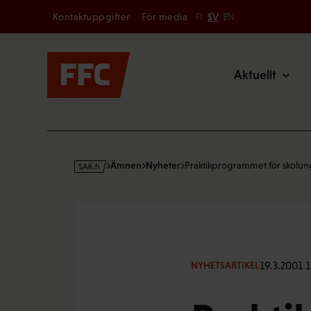
Secondary
Hoppa
Kontaktuppgifter
För media
FI
SV
EN
till
Main
innehållet
Aktuellt
s
Ämnen
Nyheter
Praktikprogrammet för skolu
a
k
·
f
i
19.3.2001 1
NYHETSARTIKEL