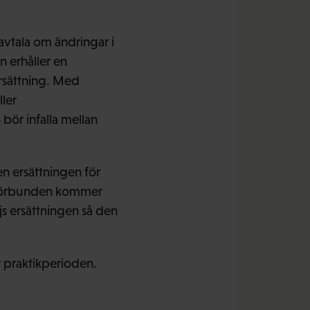
vtala om ändringar i
 erhåller en
rsättning. Med
ler
bör infalla mellan
n ersättningen för
ll förbunden kommer
s ersättningen så den
 praktikperioden.