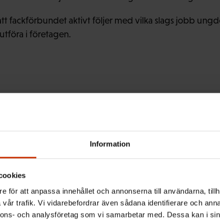
å att fackförbundet aktivt följer med vilka slags jobb ung
utföra i företagen.
Information
ntagarens nyhetsbrev och hål
tslivet
cookies
e för att anpassa innehållet och annonserna till användarna, tillh
 senaste nytt om arbetslivet, arbetsmarknaden och arbets
vår trafik. Vi vidarebefordrar även sådana identifierare och anna
nnons- och analysföretag som vi samarbetar med. Dessa kan i sin