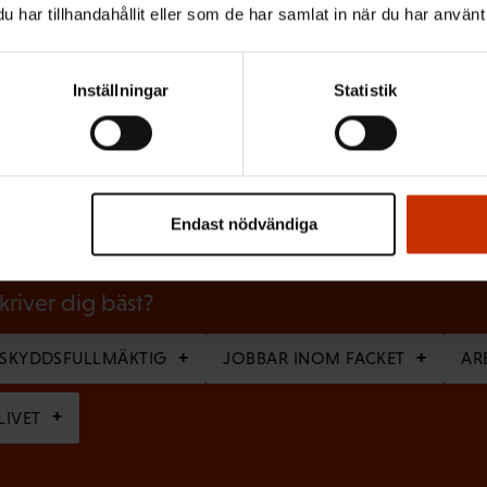
har tillhandahållit eller som de har samlat in när du har använt 
Inställningar
Statistik
(
Efternamn
O
b
l
Endast nödvändiga
i
g
skriver dig bäst?
a
RSKYDDSFULLMÄKTIG
JOBBAR INOM FACKET
AR
t
o
LIVET
r
i