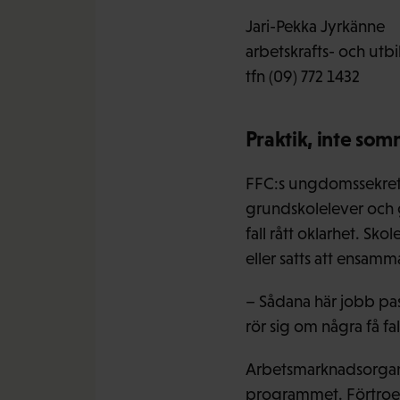
Jari-Pekka Jyrkänne
arbetskrafts- och utbi
tfn (09) 772 1432
Praktik, inte so
FFC:s ungdomssekre
grundskolelever och g
fall rått oklarhet. Sk
eller satts att ensam
– Sådana här jobb pas
rör sig om några få fa
Arbetsmarknadsorgan
programmet. Förtroen