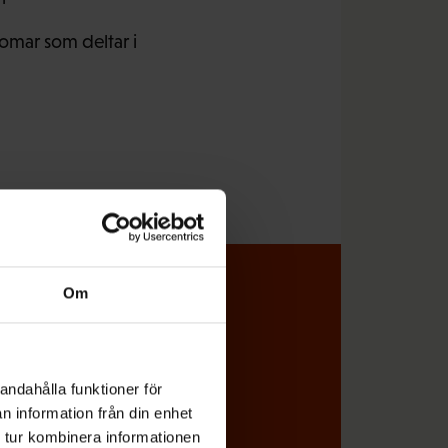
domar som deltar i
Om
l koll på vad
andahålla funktioner för
miljön direkt i din e-post
n information från din enhet
 tur kombinera informationen