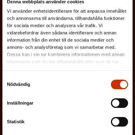
Denna webbplats använder cookies
(
E-postadress
l
a
Vi använder enhetsidentifierare för att anpassa innehållet
O
i
t
och annonserna till användarna, tillhandahålla funktioner
b
g
för sociala medier och analysera vår trafik. Vi
Vilken eller vilka av dessa beskriver dig
o
l
vidarebefordrar även sådana identifierare och annan
a
bäst?
r
information från din enhet till de sociala medier och
i
t
annons- och analysföretag som vi samarbetar med.
i
g
FÖRTROENDEMAN
o
Dessa kan i sin tur kombinera informationen med annan
s
a
information som du har tillhandahållit eller som de har
r
k
ARBETARSKYDDSFULLMÄKTIG
samlat in när du har använt deras tjänster.
t
i
t
Samtyckesval
o
Nödvändig
s
JOBBAR INOM FACKET
)
r
k
i
ARBETSGIVARREPRESENTANT
Inställningar
t
s
)
I ÖVRIGT INTRESSERAD AV ARBETSLIVET
k
Statistik
t