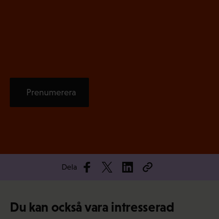
s
k
t
)
Prenumerera
Dela
Du kan också vara intresserad