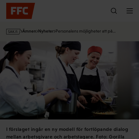
Hoppa
till
innehållet
s
Ämnen
Nyheter
Personalens möjligheter att på…
a
k
·
f
i
I förslaget ingår en ny modell för fortlöpande dialog
mellan arbetsgivare och arbetstagare. Foto: Gorilla