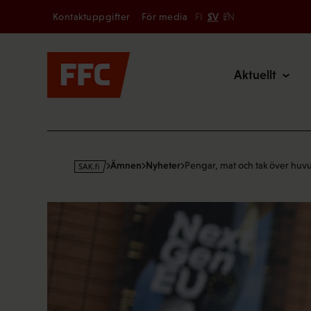
Secondary
Hoppa
Kontaktuppgifter
För media
FI
SV
EN
till
Main
innehållet
Aktuellt
s
Ämnen
Nyheter
Pengar, mat och tak över hu
a
k
·
f
i