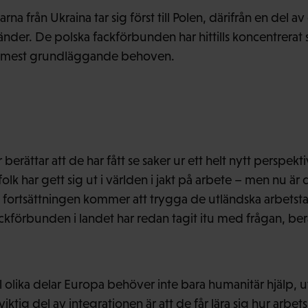
arna från Ukraina tar sig först till Polen, därifrån en del 
länder. De polska fackförbunden har hittills koncentrerat 
 mest grundläggande behoven.
berättar att de har fått se saker ur ett helt nytt perspekti
 folk har gett sig ut i världen i jakt på arbete – men nu är
i fortsättningen kommer att trygga de utländska arbetsta
ackförbunden i landet har redan tagit itu med frågan, berä
ll olika delar Europa behöver inte bara humanitär hjälp, 
iktig del av integrationen är att de får lära sig hur arbets