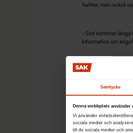
Twitter, men också vi
– Det kommer långa te
information om krigsf
Meddelandena är en d
funnits tidigare, men
och världsfacket ITUC 
Samtycke
de ukrainska fackför
Denna webbplats använder 
Vi använder enhetsidentifierar
sociala medier och analysera 
FFC och fackliga orga
till de sociala medier och a
självständigt ordnat o