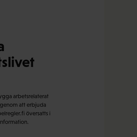
a
slivet
bygga arbetsrelaterat
t genom att erbjuda
lregler.fi översatts i
 information.