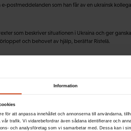
a e-postmeddelanden som han får av en ukrainsk kollega
xter som beskriver situationen i Ukraina och ger ganska
örloppet och behovet av hjälp, berättar Ristelä.
el av ett omfattande nätverk för dialog och informatio
 som har fått en större roll under de senaste månaderna
har också tagit ställning mot Rysslands agerande och gett
Information
bunden genom en fond som ITUC har inrättat.
cookies
e för att anpassa innehållet och annonserna till användarna, tillh
vår trafik. Vi vidarebefordrar även sådana identifierare och anna
nisationer i andra länder har donerat pengar till fonden
nnons- och analysföretag som vi samarbetar med. Dessa kan i sin
ch finansierat humanitärt bistånd till Ukraina och dess gr