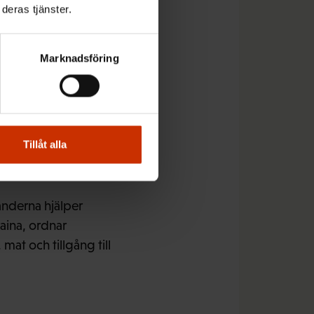
deras tjänster.
tt ukrainarna också har
Marknadsföring
ket
Tillåt alla
änderna hjälper
raina, ordnar
mat och tillgång till