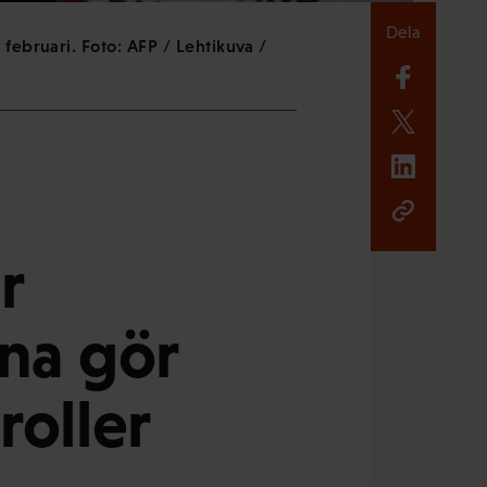
Dela
februari. Foto: AFP / Lehtikuva /
r
ina gör
 roller