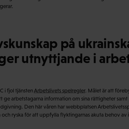
gerar.
vskunskap på ukrainsk
er utnyttjande i arbet
 i fjol tjänsten
Arbetslivets spelregler
. Målet är att före
t ge arbetstagarna information om sina rättigheter sam
rådgivning. Den här våren har webbplatsen Arbetslivetsspe
ska och ryska för att uppfylla flyktingarnas akuta behov av