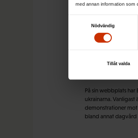
med annan information som du 
behöver till exempel m
bett om militär hjälp,
Samtyckesval
Nödvändig
Nytt per
Tillåt valda
På sin webbplats har 
ukrainarna. Vanligast 
demonstrationer mot Ry
bland annat dagvård 