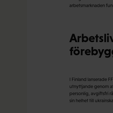
arbetsmarknaden fun
Arbetsli
förebygg
I Finland lanserade FFC
utnyttjande genom at
personlig, avgiftsfri 
sin helhet till ukrain