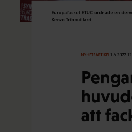
Europafacket ETUC ordnade en demonst
Kenzo Tribouillard
1.6.2022 12
NYHETSARTIKEL
Pengar
huvude
att fac