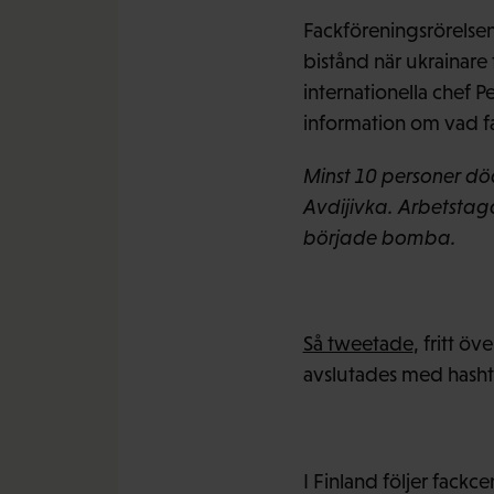
Fackföreningsrörelse
bistånd när ukrainare 
internationella chef Pe
information om vad fa
Minst 10 personer d
Avdijivka. Arbetstag
började bomba.
Så tweetade
, fritt ö
avslutades med hash
I Finland följer fackc