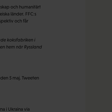
nskap och humanitärt
eiska länder. FFC:s
rspektiv och får
de koksfabriken i
ssen hem när Ryssland
U den 5 maj. Tweeten
a i Ukraina via