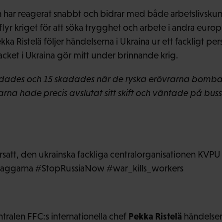
n har reagerat snabbt och bidrar med både arbetslivsku
flyr kriget för att söka trygghet och arbete i andra europ
kka Ristelä följer händelserna i Ukraina ur ett fackligt pe
cket i Ukraina gör mitt under brinnande krig.
ödades och 15 skadades när de ryska erövrarna bomba
arna hade precis avslutat sitt skift och väntade på bu
versatt, den ukrainska fackliga centralorganisationen KVP
taggarna #StopRussiaNow #war_kills_workers
Pekka Ristelä
entralen FFC:s internationella chef
händelsern