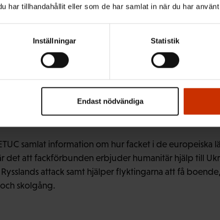
har tillhandahållit eller som de har samlat in när du har använt 
at-, läkemedels- och transporthjälp. Pekka Ristelä vet a
 men det hör inte till fackets verksamhet.
Inställningar
Statistik
spektiv för polska fac
Endast nödvändiga
ETUC samlat information om hur facket i de europeiska l
är det att fackförbunden erbjuder humanitär hjälp till Uk
sslands attack samt hjälper flyktingarna att få boende, 
och skolgång.