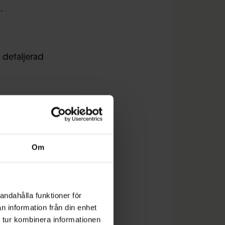
.
 detaljerad
nsutbyte som har
. Europafacket ETUC
 finansiellt stöd åt
Om
andahålla funktioner för
n information från din enhet
, och många har också
 tur kombinera informationen
änser. Flyktingarna