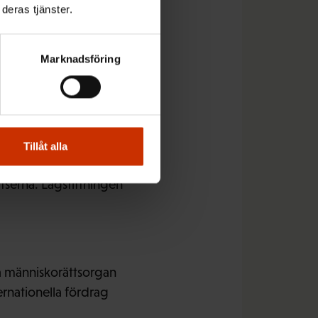
deras tjänster.
garnas möjligheter att
m på arbetsplatsen.
Marknadsföring
ns eller
Tillåt alla
är viktiga metoder
tserna. Lagstiftningen
la människorättsorgan
rnationella fördrag