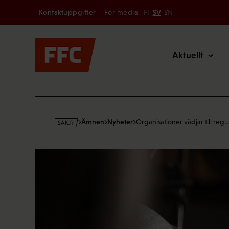
Secondary
Hoppa
Kontaktuppgifter
För media
FI
SV
EN
till
Main
innehållet
Aktuellt
s
Ämnen
Nyheter
Organisationer vädjar till reg
a
k
·
f
i