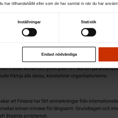
har tillhandahållit eller som de har samlat in när du har använt 
na skulle de föreslagna lagändringarna förbättra arbetsta
de löneskillnader och vidta åtgärder för att avhjälpa de
Inställningar
Statistik
inte att lönerna skulle bli offentliga, varken för individe
Endast nödvändiga
ppenhet i lönefrågor och arbetstagarnas lönekompetens 
heten mellan könen och principen om lika lön på arbetspla
lle främja alla dessa, konstaterar organisationerna.
kar att Finland har fått anmärkningar från internationel
 mellan könen minskar för långsamt. Grundlagen och inte
 att åtgärda problemet.