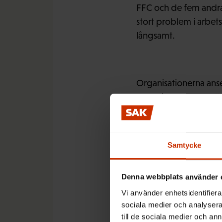
FFC och de fem andra 
stort problem i arbet
långsamt.
Organisationerna anser
löneskillnaderna mell
förekommer när man j
likadana jobb.
Samtycke
– Lönetransparensen h
Denna webbplats använder 
äntligen ta frågan i må
Vi använder enhetsidentifierar
enlighet med regering
sociala medier och analysera 
till de sociala medier och a