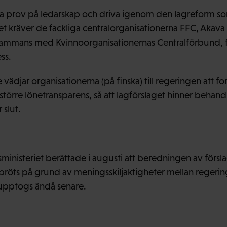
a prov på ledarskap och driva igenom den lagreform so
t kräver de fackliga centralorganisationerna FFC, Akava 
llsammans med Kvinnoorganisationernas Centralförbund,
ss.
de vädjar organisationerna (på finska)
till regeringen att fo
törre lönetransparens, så att lagförslaget hinner behandl
 slut.
sministeriet berättade i augusti att beredningen av försl
röts på grund av meningsskiljaktigheter mellan regerin
upptogs ändå senare.