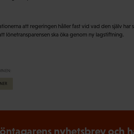
ionerna att regeringen håller fast vid vad den själv har skri
tt lönetransparensen ska öka genom ny lagstiftning.
MNEN:
NER
ntagarens nyhetsbrev och hål