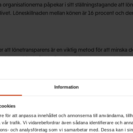
organisationerna påpekar i sitt ställningstagande att lön
slivet. Löneskillnaden mellan könen är 16 procent och de
 att lönetransparens är en viktig metod för att minska de
an könen. Med oförklarliga löneskillnader avses de lönes
ämför män och kvinnor som är i samma ålder samt har 
Information
ar beretts på trepartsbasis redan under två regeringspe
cookies
l. Vi kräver att regeringen visar ledarskap för att hitta en
e för att anpassa innehållet och annonserna till användarna, tillh
sprogrammet, skriver organisationerna i sin vädjan.
vår trafik. Vi vidarebefordrar även sådana identifierare och anna
nnons- och analysföretag som vi samarbetar med. Dessa kan i sin