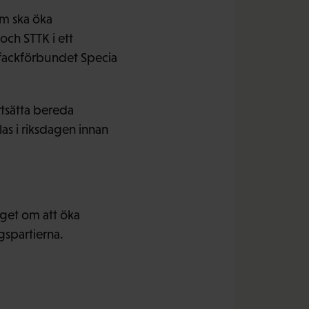
m ska öka
och STTK i ett
 fackförbundet Specia
rtsätta bereda
as i riksdagen innan
aget om att öka
gspartierna.