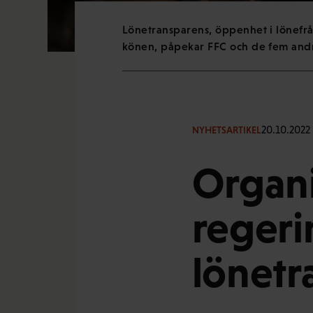
Lönetransparens, öppenhet i lönefrå
könen, påpekar FFC och de fem andra 
20.10.2022
NYHETSARTIKEL
Organis
regeri
lönetr