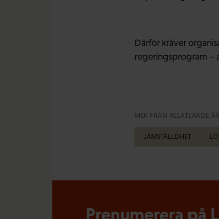
Därför kräver organisat
regeringsprogram – a
MER FRÅN RELATERADE Ä
JÄMSTÄLLDHET
LÖ
Prenumerera på Lö