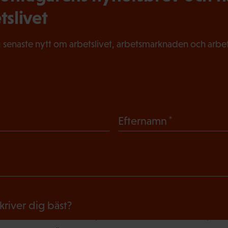
tslivet
 senaste nytt om arbetslivet, arbetsmarknaden och arbets
(
Efternamn
O
b
l
i
g
skriver dig bäst?
a