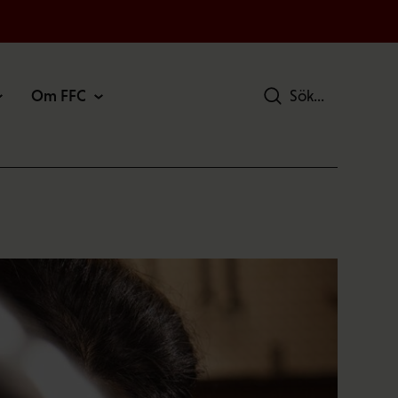
Om FFC
Sök