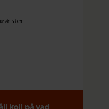
vit in i sitt
l koll på vad