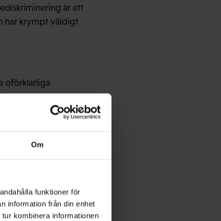
ediskriminering är ett
n har krympt väldigt
 oförklarliga
killnader som
samma utbildning och
Om
rioder. Nu måste vi
 lösning på frågan i
andahålla funktioner för
n information från din enhet
 tur kombinera informationen