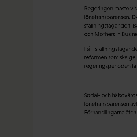
Regeringen måste vis
lönetransparensen. De
ställningstagande ti
och Mothers in Busine
I sitt ställningstagan
reformen som ska ge s
regeringsperioden tar
Social- och hälsovård
lönetransparensen avb
Förhandlingarna åter