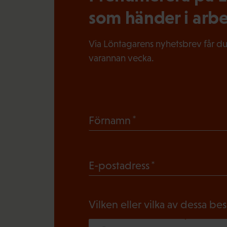
som händer i arbe
Via Löntagarens nyhetsbrev får du
varannan vecka.
(
Förnamn
O
b
(
E-postadress
l
O
i
b
g
Vilken eller vilka av dessa be
l
a