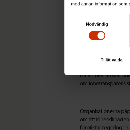
med annan information som du 
Enligt organisationer
Samtyckesval
identifiera omotivera
Nödvändig
Förslaget innebär ändå 
arbetsplatsens del.
Tillåt valda
– Lönetransparens, ö
för att öka jämställd
om lönetransparens sku
Organisationerna påpe
om att löneskillnaden
förpliktar regeringen