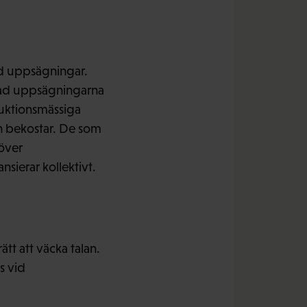
id uppsägningar.
 vad uppsägningarna
duktionsmässiga
en bekostar. De som
töver
sierar kollektivt.
tt att väcka talan.
s vid