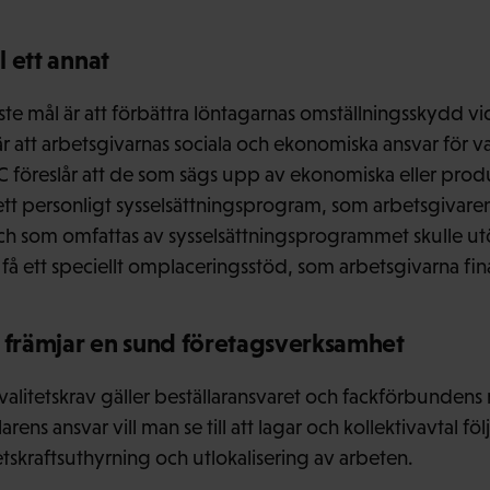
l ett annat
ste mål är att förbättra löntagarnas omställningsskydd v
r att arbetsgivarnas sociala och ekonomiska ansvar för
C föreslår att de som sägs upp av ekonomiska eller pro
ll ett personligt sysselsättningsprogram, som arbetsgivar
 och som omfattas av sysselsättningsprogrammet skulle u
å ett speciellt omplaceringsstöd, som arbetsgivarna finan
t främjar en sund företagsverksamhet
valitetskrav gäller beställaransvaret och fackförbundens rä
ens ansvar vill man se till att lagar och kollektivavtal följ
tskraftsuthyrning och utlokalisering av arbeten.