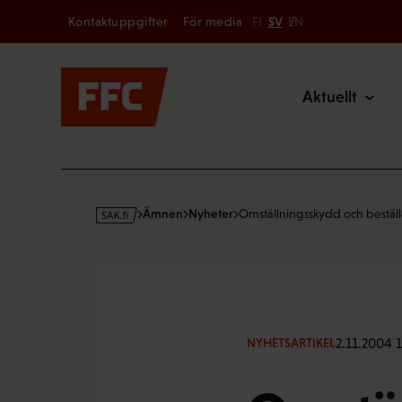
Secondary
Hoppa
Kontaktuppgifter
För media
FI
SV
EN
till
Main
innehållet
Aktuellt
s
Ämnen
Nyheter
Omställningsskydd och bestäl
a
k
·
f
i
2.11.2004 1
NYHETSARTIKEL