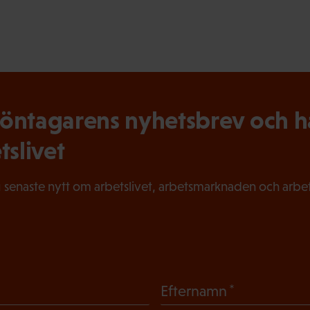
ntagarens nyhetsbrev och hål
tslivet
 senaste nytt om arbetslivet, arbetsmarknaden och arbets
(
Efternamn