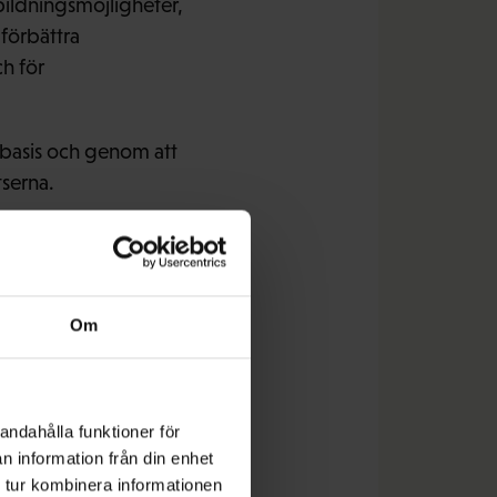
ildningsmöjligheter,
förbättra
h för
sbasis och genom att
tserna.
ett
Om
ktur, forskning och
r löntagarnas
andahålla funktioner för
n information från din enhet
nisationen definierar
 tur kombinera informationen