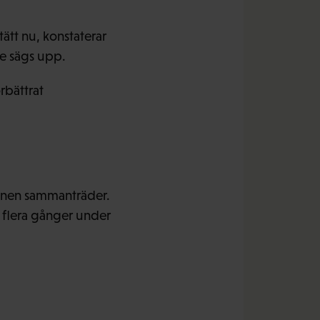
ätt nu, konstaterar
re sägs upp.
rbättrat
ionen sammanträder.
 flera gånger under