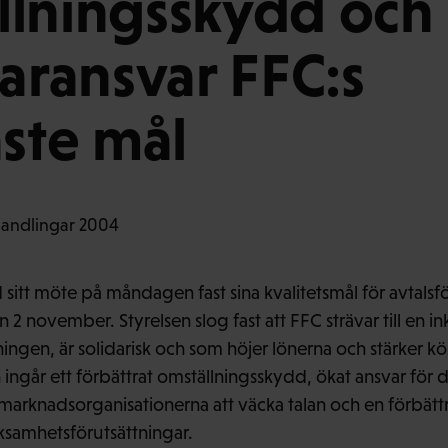
llningsskydd och
laransvar FFC:s
aste mål
d sitt möte på måndagen fast sina kvalitetsmål för avtals
n 2 november. Styrelsen slog fast att FFC strävar till en
ingen, är solidarisk och som höjer lönerna och stärker kö
ingår ett förbättrat omställningsskydd, ökat ansvar för d
tsmarknadsorganisationerna att väcka talan och en förbätt
ksamhetsförutsättningar.