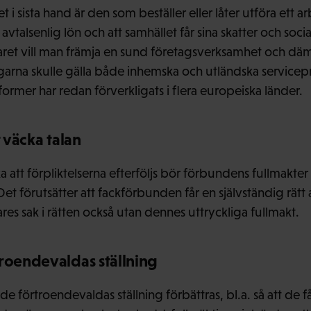
t i sista hand är den som beställer eller låter utföra ett 
 avtalsenlig lön och att samhället får sina skatter och soci
ret vill man främja en sund företagsverksamhet och dä
arna skulle gälla både inhemska och utländska servicep
 former har redan förverkligats i flera europeiska länder.
t väcka talan
 att förpliktelserna efterföljs bör förbundens fullmakter
Det förutsätter att fackförbunden får en självständig rätt a
tares sak i rätten också utan dennes uttryckliga fullmakt.
troendevaldas ställning
de förtroendevaldas ställning förbättras, bl.a. så att de får 