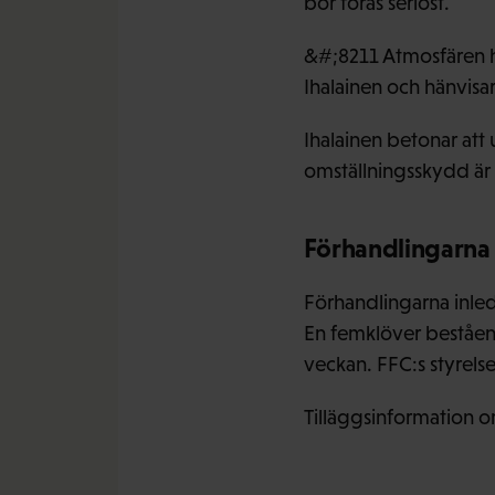
bör föras seriöst.
&#;8211 Atmosfären ha
Ihalainen och hänvisa
Ihalainen betonar att
omställningsskydd är 
Förhandlingarna
Förhandlingarna inle
En femklöver beståend
veckan. FFC:s styrel
Tilläggsinformation o