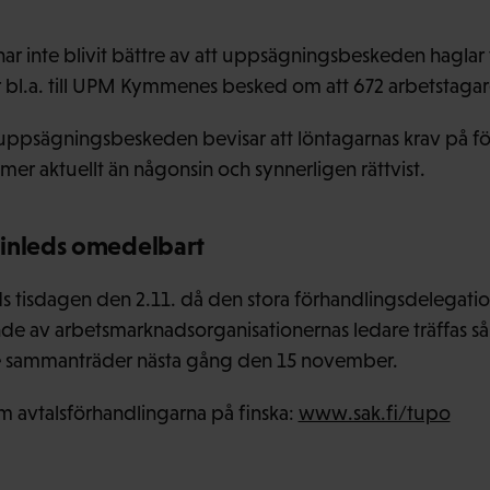
r inte blivit bättre av att uppsägningsbeskeden haglar t
r bl.a. till UPM Kymmenes besked om att 672 arbetstaga
 uppsägningsbeskeden bevisar att löntagarnas krav på fö
mer aktuellt än någonsin och synnerligen rättvist.
 inleds omedelbart
ds tisdagen den 2.11. då den stora förhandlingsdelegat
e av arbetsmarknadsorganisationernas ledare träffas så
se sammanträder nästa gång den 15 november.
m avtalsförhandlingarna på finska:
www.sak.fi/tupo