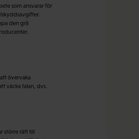
arbete som ansvarar för
alskyddsavgifter.
mpa den grå
roducenter.
 att övervaka
tt väcka talan, dvs.
större rätt till