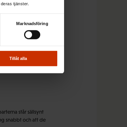
deras tjänster.
Marknadsföring
lingarna måste komma
 också av den orsaken
gående från
Tillåt alla
 klart hur
rterna står sällsynt
ång snabbt och att de