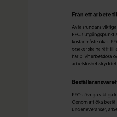
Från ett arbete til
Avtalsrundans viktiga
FFC:s utgångspunkt ä
kostar måste ökas. FF
orsaker ska ha rätt ti
har blivit arbetslösa
arbetslöshetsskyddet f
Beställaransvare
FFC:s övriga viktiga k
Genom att öka beställar
underleveranser, arbe