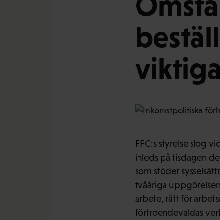
Omstä
bestäl
viktig
FFC:s styrelse slog vi
inleds på tisdagen de
som stöder sysselsättn
tvååriga uppgörelsen 
arbete, rätt för arbe
förtroendevaldas ver