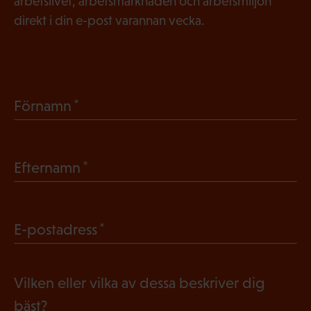
arbetslivet, arbetsmarknaden och arbetsmiljön
direkt i din e-post varannan vecka.
(
Förnamn
O
b
(
Efternamn
l
O
i
b
g
(
E-postadress
l
a
O
i
t
b
g
Vilken eller vilka av dessa beskriver dig
o
l
a
bäst?
r