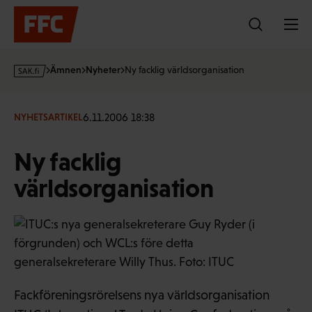
Hoppa
till
innehållet
s
Ämnen
Nyheter
Ny facklig världsorganisation
a
k
·
6.11.2006 18:38
NYHETSARTIKEL
f
i
Ny facklig
världsorganisation
Fackföreningsrörelsens nya världsorganisation