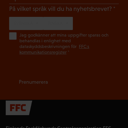
(Oblig
På vilket språk vill du ha nyhetsbrevet?
SVENSKA
FINSKA
(Ob
Jag godkänner att mina uppgifter sparas och
behandlas i enlighet med
dataskyddsbeskrivningen för
FFC:s
kommunikationsregister
*
Prenumerera