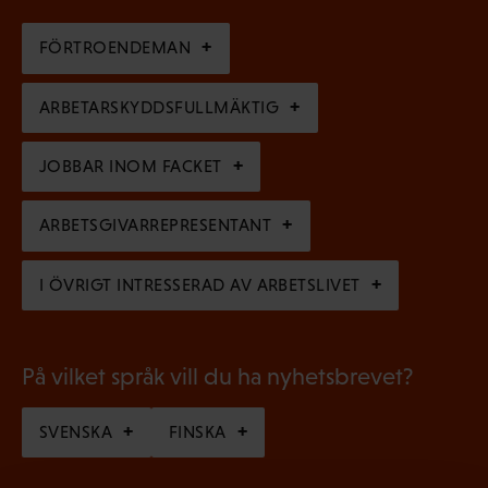
i
t
i
g
FÖRTROENDEMAN
o
s
a
r
k
ARBETARSKYDDSFULLMÄKTIG
t
i
t
o
s
JOBBAR INOM FACKET
)
r
k
i
ARBETSGIVARREPRESENTANT
t
s
)
I ÖVRIGT INTRESSERAD AV ARBETSLIVET
k
t
)
På vilket språk vill du ha nyhetsbrevet?
SVENSKA
FINSKA