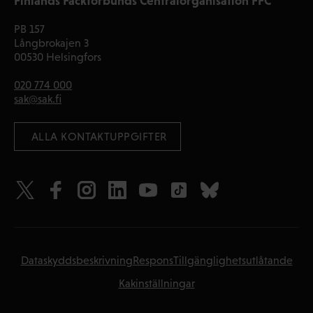
Finlands Fackförbunds Centralorganisation FFC
PB 157
Långbrokajen 3
00530 Helsingfors
020 774 000
sak@sak.fi
 ALLA KONTAKTUPPGIFTER
Dataskyddsbeskrivning
Respons
Tillgänglighetsutlåtande
Kakinställningar