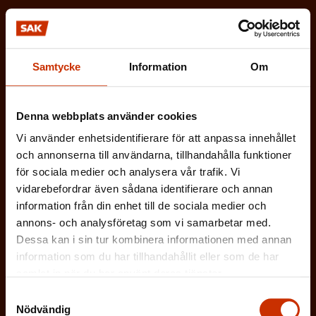
(
Jag godkänner att mina uppgifter sparas och
O
behandlas i enlighet med
b
dataskyddsbeskrivningen för
FFC:s
Samtycke
Information
Om
l
kommunikationsregister
*
i
g
Denna webbplats använder cookies
a
Vi använder enhetsidentifierare för att anpassa innehållet
t
och annonserna till användarna, tillhandahålla funktioner
för sociala medier och analysera vår trafik. Vi
o
vidarebefordrar även sådana identifierare och annan
r
information från din enhet till de sociala medier och
i
annons- och analysföretag som vi samarbetar med.
s
Dessa kan i sin tur kombinera informationen med annan
k
information som du har tillhandahållit eller som de har
t
samlat in när du har använt deras tjänster.
)
Samtyckesval
Nödvändig