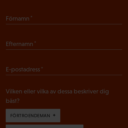
(
Förnamn
O
b
(
Efternamn
l
O
i
b
g
(
E-postadress
l
a
O
i
t
b
g
Vilken eller vilka av dessa beskriver dig
o
l
a
bäst?
r
i
t
i
g
FÖRTROENDEMAN
o
s
a
r