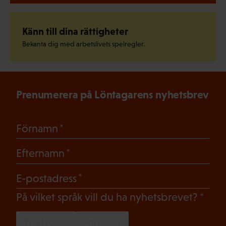
Känn till dina rättigheter
Bekanta dig med arbetslivets spelregler.
Prenumerera på Löntagarens nyhetsbrev
(Obligatoriskt)
Förnamn
(Obligatoriskt)
Efternamn
(Obligatoriskt)
E-postadress
(Oblig
På vilket språk vill du ha nyhetsbrevet?
SVENSKA
FINSKA