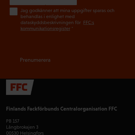
(Ob
Jag godkänner att mina uppgifter sparas och
behandlas i enlighet med
dataskyddsbeskrivningen för
FFC:s
kommunikationsregister
*
Prenumerera
Finlands Fackförbunds Centralorganisation FFC
PB 157
Långbrokajen 3
00530 Helsingfors