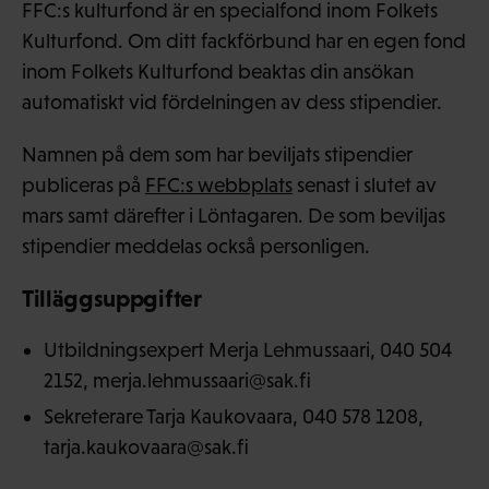
FFC:s kulturfond är en specialfond inom Folkets
Kulturfond. Om ditt fackförbund har en egen fond
inom Folkets Kulturfond beaktas din ansökan
automatiskt vid fördelningen av dess stipendier.
Namnen på dem som har beviljats stipendier
publiceras på
FFC:s webbplats
senast i slutet av
mars samt därefter i Löntagaren. De som beviljas
stipendier meddelas också personligen.
Tilläggsuppgifter
Utbildningsexpert Merja Lehmussaari, 040 504
2152, merja.lehmussaari@sak.fi
Sekreterare Tarja Kaukovaara, 040 578 1208,
tarja.kaukovaara@sak.fi