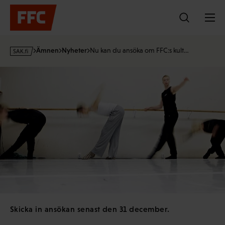
Hoppa
till
innehållet
s
Ämnen
Nyheter
Nu kan du ansöka om FFC:s kult…
a
k
·
f
i
Skicka in ansökan senast den 31 december.