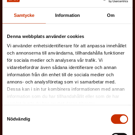
dataskyddsbeskrivningen för
FFC:s
l
kommunikationsregister
*
i
Samtycke
Information
Om
g
a
Denna webbplats använder cookies
t
Vi använder enhetsidentifierare för att anpassa innehållet
o
och annonserna till användarna, tillhandahålla funktioner
r
för sociala medier och analysera vår trafik. Vi
i
vidarebefordrar även sådana identifierare och annan
s
information från din enhet till de sociala medier och
k
annons- och analysföretag som vi samarbetar med.
t
Dessa kan i sin tur kombinera informationen med annan
)
information som du har tillhandahållit eller som de har
samlat in när du har använt deras tjänster.
Samtyckesval
Nödvändig
Prenumerera