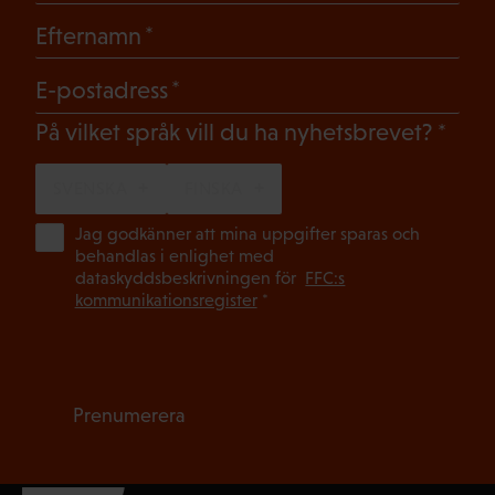
(Obligatoriskt)
Efternamn
(Obligatoriskt)
E-postadress
(Oblig
På vilket språk vill du ha nyhetsbrevet?
SVENSKA
FINSKA
(Ob
Jag godkänner att mina uppgifter sparas och
behandlas i enlighet med
dataskyddsbeskrivningen för
FFC:s
kommunikationsregister
*
Prenumerera