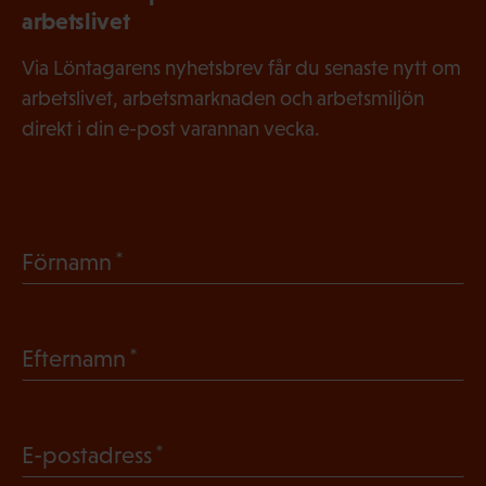
arbetslivet
Via Löntagarens nyhetsbrev får du senaste nytt om
arbetslivet, arbetsmarknaden och arbetsmiljön
direkt i din e-post varannan vecka.
(
Förnamn
O
b
(
Efternamn
l
O
i
b
g
(
E-postadress
l
a