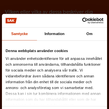
O
i
t
b
g
Vilken eller vilka av dessa beskriver dig
o
l
a
bäst?
r
i
t
i
g
FÖRTROENDEMAN
Samtycke
Information
Om
o
s
a
r
k
ARBETARSKYDDSFULLMÄKTIG
t
i
Denna webbplats använder cookies
t
o
s
Vi använder enhetsidentifierare för att anpassa innehållet
JOBBAR INOM FACKET
)
r
och annonserna till användarna, tillhandahålla funktioner
k
för sociala medier och analysera vår trafik. Vi
i
ARBETSGIVARREPRESENTANT
t
vidarebefordrar även sådana identifierare och annan
s
information från din enhet till de sociala medier och
)
I ÖVRIGT INTRESSERAD AV ARBETSLIVET
annons- och analysföretag som vi samarbetar med.
k
Dessa kan i sin tur kombinera informationen med annan
t
information som du har tillhandahållit eller som de har
)
På vilket språk vill du ha nyhetsbrevet?
samlat in när du har använt deras tjänster.