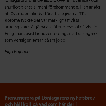
löntagarordförandenas oro över att övertids- och
snuttjobb är så allmänt förekommande. Han ansåg
att övertiden blir dyr för arbetsgivarna. TT:s
Koroma tyckte det var märkligt att vissa
arbetsgivare så gärna anställer personal på visstid.
Enligt hans åsikt behöver företagen arbetstagare
som verkligen satsar på sitt jobb.
Pirjo Pajunen
Prenumerera på Löntagarens nyhetsbrev
och håll koll på vad som händer i