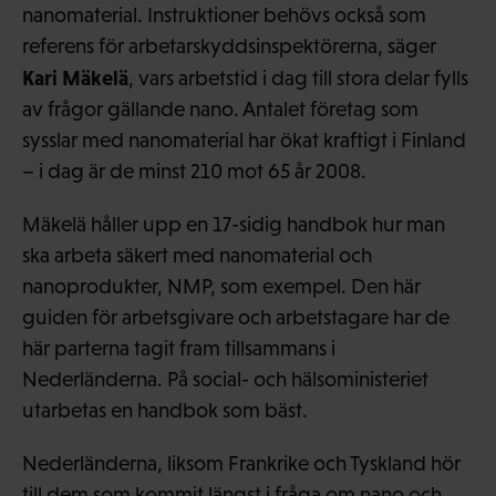
nanomaterial. Instruktioner behövs också som
referens för arbetarskyddsinspektörerna, säger
Kari Mäkelä
, vars arbetstid i dag till stora delar fylls
av frågor gällande nano. Antalet företag som
sysslar med nanomaterial har ökat kraftigt i Finland
– i dag är de minst 210 mot 65 år 2008.
Mäkelä håller upp en 17-sidig handbok hur man
ska arbeta säkert med nanomaterial och
nanoprodukter, NMP, som exempel. Den här
guiden för arbetsgivare och arbetstagare har de
här parterna tagit fram tillsammans i
Nederländerna. På social- och hälsoministeriet
utarbetas en handbok som bäst.
Nederländerna, liksom Frankrike och Tyskland hör
till dem som kommit längst i fråga om nano och