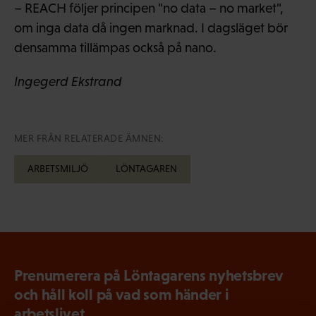
– REACH följer principen "no data – no market",
om inga data då ingen marknad. I dagsläget bör
densamma tillämpas också på nano.
Ingegerd Ekstrand
MER FRÅN RELATERADE ÄMNEN:
ARBETSMILJÖ
LÖNTAGAREN
Prenumerera på Löntagarens nyhetsbrev
och håll koll på vad som händer i
arbetslivet