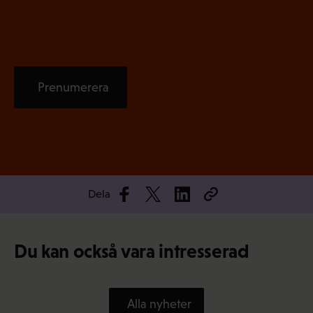
t
)
Prenumerera
Dela
Du kan också vara intresserad
Alla nyheter