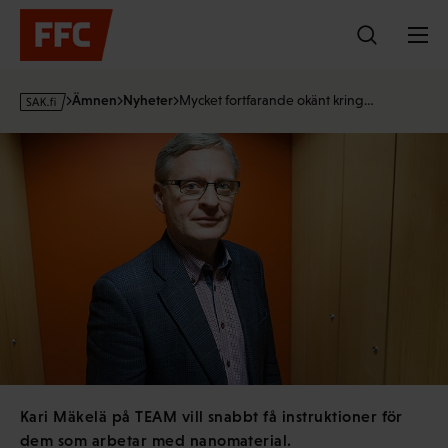
Hoppa
till
innehållet
s
Ämnen
Nyheter
Mycket fortfarande okänt kring…
a
k
·
f
i
Kari Mäkelä på TEAM vill snabbt få instruktioner för
dem som arbetar med nanomaterial.