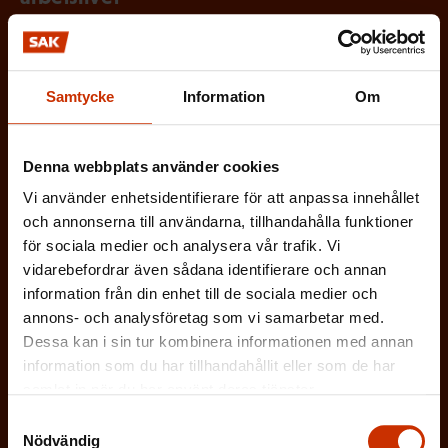
Via Löntagarens nyhetsbrev får du senaste nytt om
arbetslivet, arbetsmarknaden och arbetsmiljön
direkt i din e-post varannan vecka.
Samtycke
Information
Om
Denna webbplats använder cookies
Vi använder enhetsidentifierare för att anpassa innehållet
(
Förnamn
och annonserna till användarna, tillhandahålla funktioner
O
för sociala medier och analysera vår trafik. Vi
vidarebefordrar även sådana identifierare och annan
b
information från din enhet till de sociala medier och
(
Efternamn
l
annons- och analysföretag som vi samarbetar med.
O
Dessa kan i sin tur kombinera informationen med annan
i
information som du har tillhandahållit eller som de har
b
g
(
samlat in när du har använt deras tjänster.
E-postadress
l
a
Samtyckesval
O
i
Nödvändig
t