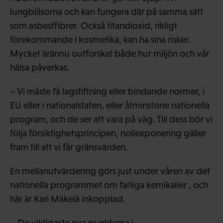
lungblåsorna och kan fungera där på samma sätt
som asbestfibrer. Också titandioxid, rikligt
förekommande i kosmetika, kan ha sina risker.
Mycket ärännu outforskat både hur miljön och vår
hälsa påverkas.
– Vi måste få lagstiftning eller bindande normer, i
EU eller i nationalstaten, eller åtminstone nationella
program, och de ser att vara på väg. Till dess bör vi
följa försiktighetsprincipen, nollexponering gäller
fram till att vi får gränsvärden.
En mellanutvärdering görs just under våren av det
nationella programmet om farliga kemikalier , och
här är Kari Mäkelä inkopplad.
– De viktigaste nya punkterna i