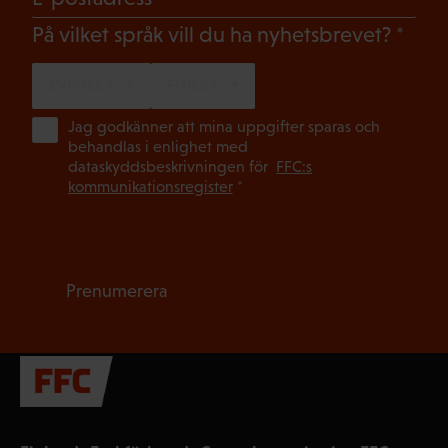
(Oblig
På vilket språk vill du ha nyhetsbrevet?
SVENSKA
FINSKA
(Ob
Jag godkänner att mina uppgifter sparas och
behandlas i enlighet med
dataskyddsbeskrivningen för
FFC:s
kommunikationsregister
*
Prenumerera