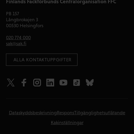
Finlands Fackförbunds Centralorganisation FFC
PB 157
Långbrokajen 3
00530 Helsingfors
020 774 000
sak@sak.fi
 ALLA KONTAKTUPPGIFTER
Dataskyddsbeskrivning
Respons
Tillgänglighetsutlåtande
Kakinställningar