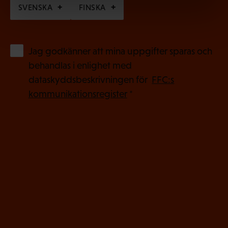
SVENSKA
FINSKA
(
Jag godkänner att mina uppgifter sparas och
O
behandlas i enlighet med
b
dataskyddsbeskrivningen för
FFC:s
l
kommunikationsregister
*
i
g
a
t
o
r
i
s
k