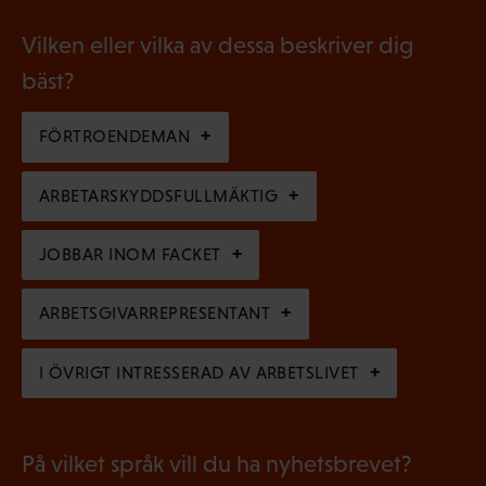
i
t
b
g
Vilken eller vilka av dessa beskriver dig
o
l
a
bäst?
r
i
t
i
g
FÖRTROENDEMAN
o
s
a
r
k
ARBETARSKYDDSFULLMÄKTIG
t
i
t
o
s
JOBBAR INOM FACKET
)
r
k
i
ARBETSGIVARREPRESENTANT
t
s
)
I ÖVRIGT INTRESSERAD AV ARBETSLIVET
k
t
)
På vilket språk vill du ha nyhetsbrevet?