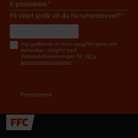
(Obligatoriskt)
E-postadress
(Oblig
På vilket språk vill du ha nyhetsbrevet?
SVENSKA
FINSKA
(Ob
Jag godkänner att mina uppgifter sparas och
behandlas i enlighet med
dataskyddsbeskrivningen för
FFC:s
kommunikationsregister
*
Prenumerera