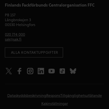
Finlands Fackförbunds Centralorganisation FFC
PB 157
Långbrokajen 3
00530 Helsingfors
020 774 000
sak@sak.fi
 ALLA KONTAKTUPPGIFTER
Dataskyddsbeskrivning
Respons
Tillgänglighetsutlåtande
Kakinställningar