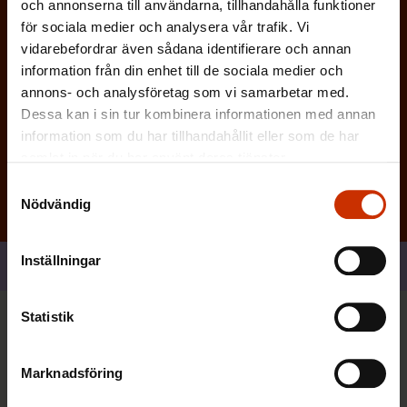
och annonserna till användarna, tillhandahålla funktioner
t
för sociala medier och analysera vår trafik. Vi
)
vidarebefordrar även sådana identifierare och annan
information från din enhet till de sociala medier och
annons- och analysföretag som vi samarbetar med.
Dessa kan i sin tur kombinera informationen med annan
Prenumerera
information som du har tillhandahållit eller som de har
samlat in när du har använt deras tjänster.
Samtyckesval
Nödvändig
Inställningar
Dela
Statistik
Du kan också vara intresserad
Marknadsföring