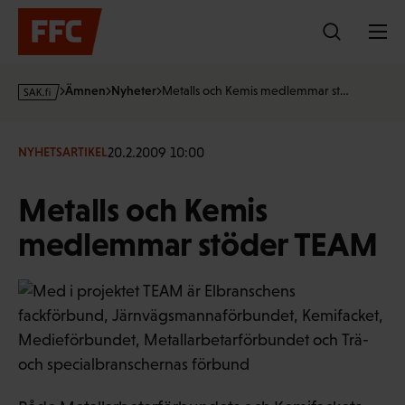
Hoppa
till
innehållet
s
Ämnen
Nyheter
Metalls och Kemis medlemmar st…
a
k
·
20.2.2009 10:00
NYHETSARTIKEL
f
i
Metalls och Kemis
medlemmar stöder TEAM