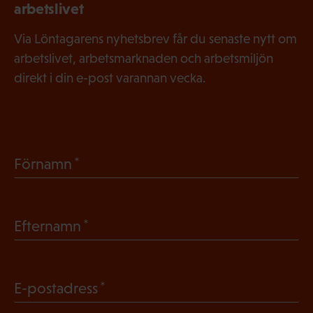
arbetslivet
Via Löntagarens nyhetsbrev får du senaste nytt om
arbetslivet, arbetsmarknaden och arbetsmiljön
direkt i din e-post varannan vecka.
(
Förnamn
O
b
(
Efternamn
l
O
i
b
g
(
E-postadress
l
a
O