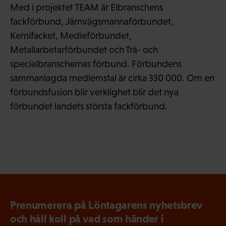
Med i projektet TEAM är Elbranschens
fackförbund, Järnvägsmannaförbundet,
Kemifacket, Medieförbundet,
Metallarbetarförbundet och Trä- och
specialbranschernas förbund. Förbundens
sammanlagda medlemstal är cirka 330 000. Om en
förbundsfusion blir verklighet blir det nya
förbundet landets största fackförbund.
Prenumerera på Löntagarens nyhetsbrev
och håll koll på vad som händer i